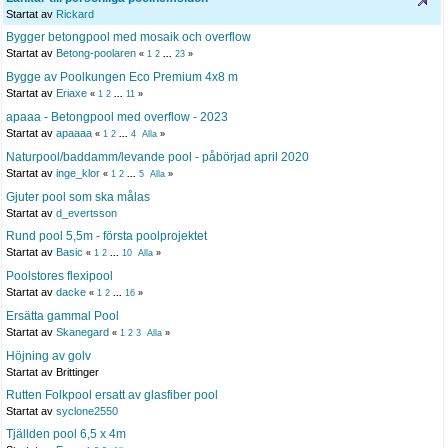
Startat av
Rickard
Bygger betongpool med mosaik och overflow
Startat av
Betong-poolaren
«
1
2
...
23
»
Bygge av Poolkungen Eco Premium 4x8 m
Startat av
Eriaxe
«
1
2
...
11
»
apaaa - Betongpool med overflow - 2023
Startat av
apaaaa
«
1
2
...
4
Alla
»
Naturpool/baddamm/levande pool - påbörjad april 2020
Startat av
inge_klor
«
1
2
...
5
Alla
»
Gjuter pool som ska målas
Startat av
d_evertsson
Rund pool 5,5m - första poolprojektet
Startat av
Basic
«
1
2
...
10
Alla
»
Poolstores flexipool
Startat av
dacke
«
1
2
...
16
»
Ersätta gammal Pool
Startat av
Skanegard
«
1
2
3
Alla
»
Höjning av golv
Startat av Brittinger
Rutten Folkpool ersatt av glasfiber pool
Startat av
syclone2550
Tjällden pool 6,5 x 4m