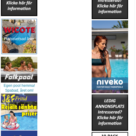
Egen pool hemma!
Spabad, året om!