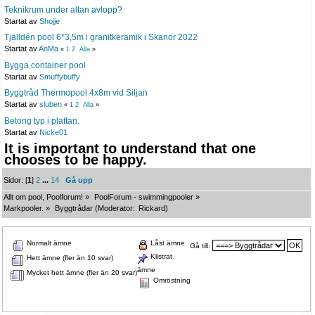
Teknikrum under altan avlopp?
Startat av
Shojje
Tjälldén pool 6*3,5m i granitkeramik i Skanör 2022
Startat av
AnMa
«
1
2
Alla
»
Bygga container pool
Startat av
Smuffybuffy
Byggtråd Thermopool 4x8m vid Siljan
Startat av
sluben
«
1
2
Alla
»
Betong typ i plattan.
Startat av
Nicke01
It is important to understand that one
chooses to be happy.
Sidor: [
1
]
2
...
14
Gå upp
Allt om pool, Poolforum!
»
PoolForum - swimmingpooler
»
Markpooler.
»
Byggtrådar
(Moderator:
Rickard
)
Normalt ämne
Låst ämne
Gå till:
Klistrat
Hett ämne (fler än 10 svar)
ämne
Mycket hett ämne (fler än 20 svar)
Omröstning