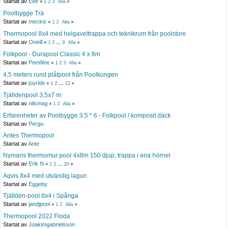
Startat av
Eee
«
1
2
3
Alla
»
Poolbygge Trä
Startat av
meckis
«
1
2
Alla
»
Thermopool 8x4 med helgaveltrappa och teknikrum från poolstore
Startat av
Oneill
«
1
2
...
9
Alla
»
Folkpool - Durapool Classic 4 x 8m
Startat av
PeeWee
«
1
2
3
Alla
»
4,5 meters rund plåtpool från Poolkungen
Startat av
joyride
«
1
2
...
13
»
Tjälldenpool 3,5x7 m
Startat av
nilsmag
«
1
2
Alla
»
Erfarenheter av Poolbygge 3.5 * 6 - Folkpool / komposit däck
Startat av
Pergu
Antes Thermopool
Startat av
Ante
Nymans thermomur pool 4x8m 150 djup, trappa i ena hörnet
Startat av
Erik N
«
1
2
...
20
»
Aqvis 8x4 med utvändig lagun
Startat av
Eggeby
Tjälldén-pool 8x4 i Spånga
Startat av
jandjpool
«
1
2
Alla
»
Thermopool 2022 Floda
Startat av
Joakimgabrielsson