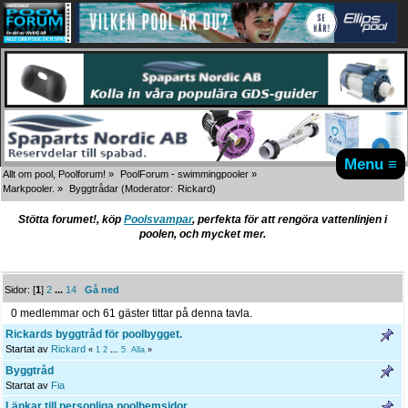
Menu ≡
Allt om pool, Poolforum!
»
PoolForum - swimmingpooler
»
Markpooler.
»
Byggtrådar
(Moderator:
Rickard
)
Stötta forumet!, köp
Poolsvampar
, perfekta för att rengöra vattenlinjen i
poolen, och mycket mer.
Sidor: [
1
]
2
...
14
Gå ned
0 medlemmar och 61 gäster tittar på denna tavla.
Rickards byggtråd för poolbygget.
Startat av
Rickard
«
1
2
...
5
Alla
»
Byggtråd
Startat av
Fia
Länkar till personliga poolhemsidor.