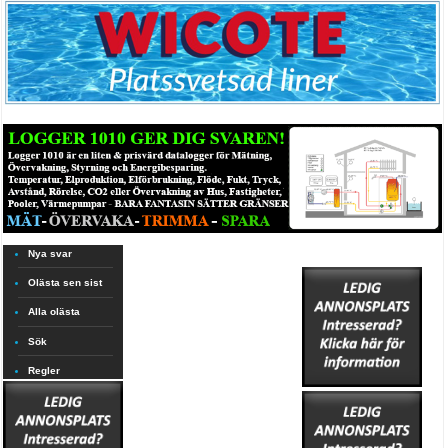
Nya svar
Olästa sen sist
Alla olästa
Sök
Regler