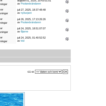
var
augusti 01, 2025, 20:43:01:01
av
Poolandvändaren
sningar
var
juli 27, 2025, 18:37:48:48
av
nyburjare
sningar
var
juli 26, 2025, 17:13:26:26
av
Poolandvändaren
sningar
var
juli 24, 2025, 18:51:07:07
av
Bjarne
sningar
var
juli 24, 2025, 01:40:52:52
av
ktd
sningar
Gå till: