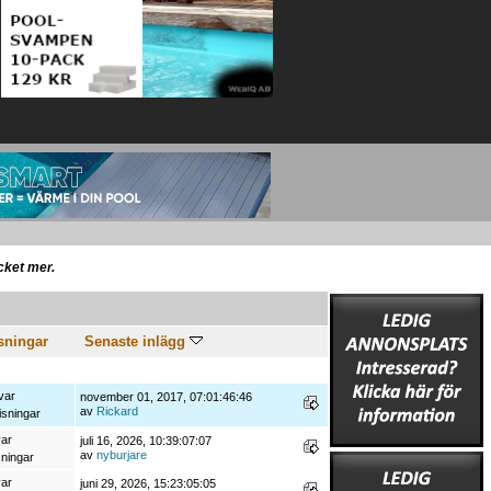
ycket mer.
sningar
Senaste inlägg
var
november 01, 2017, 07:01:46:46
av
Rickard
isningar
var
juli 16, 2026, 10:39:07:07
av
nyburjare
sningar
var
juni 29, 2026, 15:23:05:05