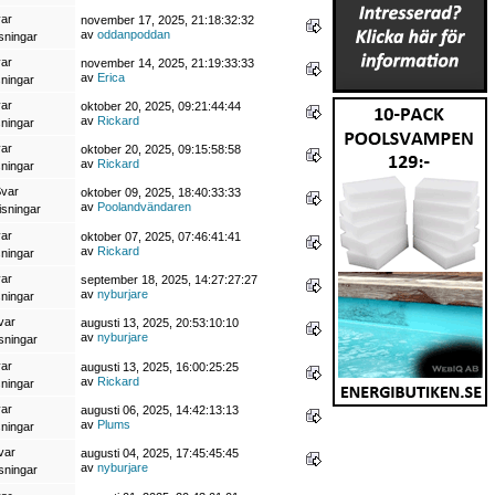
var
november 17, 2025, 21:18:32:32
av
oddanpoddan
sningar
var
november 14, 2025, 21:19:33:33
av
Erica
sningar
var
oktober 20, 2025, 09:21:44:44
av
Rickard
sningar
var
oktober 20, 2025, 09:15:58:58
av
Rickard
sningar
Svar
oktober 09, 2025, 18:40:33:33
av
Poolandvändaren
isningar
var
oktober 07, 2025, 07:46:41:41
av
Rickard
sningar
var
september 18, 2025, 14:27:27:27
av
nyburjare
sningar
var
augusti 13, 2025, 20:53:10:10
av
nyburjare
sningar
var
augusti 13, 2025, 16:00:25:25
av
Rickard
sningar
var
augusti 06, 2025, 14:42:13:13
av
Plums
sningar
var
augusti 04, 2025, 17:45:45:45
av
nyburjare
sningar