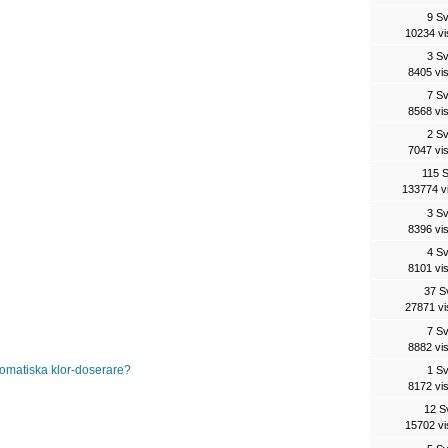
9 S
10234 vi
3 S
8405 vi
7 S
8568 vi
2 S
7047 vi
115 
133774 v
3 S
8396 vi
4 S
8101 vi
37 S
27871 vi
7 S
8882 vi
omatiska klor-doserare?
1 S
8172 vi
12 S
15702 vi