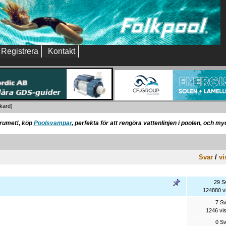
Registrera
Kontakt
kard
)
orumet!, köp
Poolsvampar
, perfekta för att rengöra vattenlinjen i poolen, och m
Svar
/
vi
29 S
124880 v
7 S
1246 vi
0 S