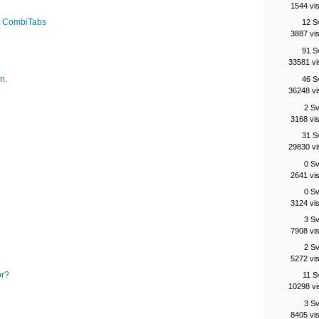
1544 vi
nt CombiTabs
12 S
3887 vi
91 S
33581 vi
n.
46 S
36248 vi
2 S
3168 vi
31 S
29830 vi
0 S
2641 vi
0 S
3124 vi
3 S
7908 vi
2 S
5272 vi
or?
11 S
10298 vi
3 S
8405 vi