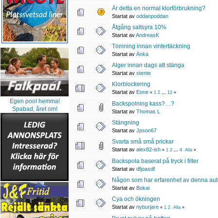
Är detta en normal klorförbrukning?
Startat av
oddanpoddan
Åtgång saltsyra 10%
Startat av
AndreasK
Tömning innan vintertäckning
Startat av
Änka
Alger innan dags att stänga
Startat av
stente
Klorblockering
Startat av
Eone
«
1
2
...
12
»
Egen pool hemma!
Backspolning kass?…?
Spabad, året om!
Startat av
Thomas L
Stängning
Startat av
Jpson67
Svarta små små prickar
Startat av
alex82-ish
«
1
2
...
4
Alla
»
Backspola baserat på tryck i filter
Startat av
dfjoasdf
Någon som har erfarenhet av denna aut
Startat av
Bokai
Cya och ökningen
Startat av
nyburjare
«
1
2
Alla
»