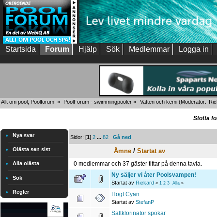
Startsida
Forum
Hjälp
Sök
Medlemmar
Logga in
Allt om pool, Poolforum!
»
PoolForum - swimmingpooler
»
Vatten och kemi
(Moderator:
Ric
Stötta f
Nya svar
Sidor: [
1
]
2
...
82
Gå ned
Olästa sen sist
Ämne
/
Startat av
0 medlemmar och 37 gäster tittar på denna tavla.
Alla olästa
Ny säljer vi åter Poolsvampen!
Sök
Startat av
Rickard
«
1
2
3
Alla
»
Regler
Högt Cyan
Startat av
StefanP
Saltklorinator spökar