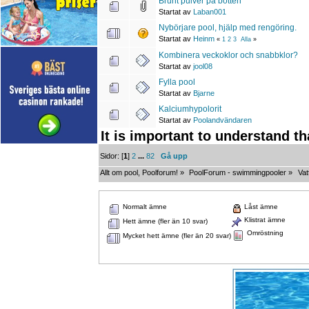
Brunt pulver på botten
Startat av
Laban001
Nybörjare pool, hjälp med rengöring.
Startat av
Heinm
«
1
2
3
Alla
»
Kombinera veckoklor och snabbklor?
Startat av
jool08
Fylla pool
Startat av
Bjarne
Kalciumhypolorit
Startat av
Poolandvändaren
It is important to understand t
Sidor: [
1
]
2
...
82
Gå upp
Allt om pool, Poolforum!
»
PoolForum - swimmingpooler
»
Vat
Normalt ämne
Låst ämne
Klistrat ämne
Hett ämne (fler än 10 svar)
Omröstning
Mycket hett ämne (fler än 20 svar)