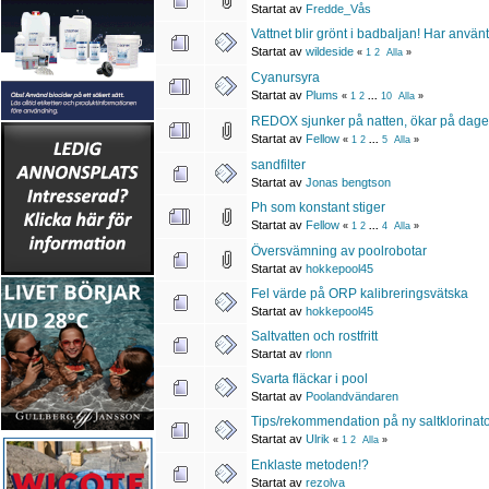
Startat av
Fredde_Vås
Vattnet blir grönt i badbaljan! Har anvä
Startat av
wildeside
«
1
2
Alla
»
Cyanursyra
Startat av
Plums
«
1
2
...
10
Alla
»
REDOX sjunker på natten, ökar på dage
Startat av
Fellow
«
1
2
...
5
Alla
»
sandfilter
Startat av
Jonas bengtson
Ph som konstant stiger
Startat av
Fellow
«
1
2
...
4
Alla
»
Översvämning av poolrobotar
Startat av
hokkepool45
Fel värde på ORP kalibreringsvätska
Startat av
hokkepool45
Saltvatten och rostfritt
Startat av
rlonn
Svarta fläckar i pool
Startat av
Poolandvändaren
Tips/rekommendation på ny saltklorinat
Startat av
Ulrik
«
1
2
Alla
»
Enklaste metoden!?
Startat av
rezolva