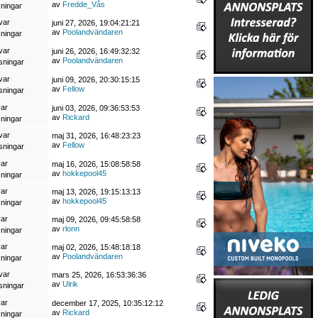
av
Fredde_Vås
sningar
var
juni 27, 2026, 19:04:21:21
av
Poolandvändaren
sningar
var
juni 26, 2026, 16:49:32:32
av
Poolandvändaren
sningar
var
juni 09, 2026, 20:30:15:15
av
Fellow
sningar
var
juni 03, 2026, 09:36:53:53
av
Rickard
sningar
var
maj 31, 2026, 16:48:23:23
av
Fellow
sningar
var
maj 16, 2026, 15:08:58:58
av
hokkepool45
sningar
var
maj 13, 2026, 19:15:13:13
av
hokkepool45
sningar
var
maj 09, 2026, 09:45:58:58
av
rlonn
sningar
var
maj 02, 2026, 15:48:18:18
av
Poolandvändaren
sningar
var
mars 25, 2026, 16:53:36:36
av
Ulrik
sningar
var
december 17, 2025, 10:35:12:12
av
Rickard
sningar