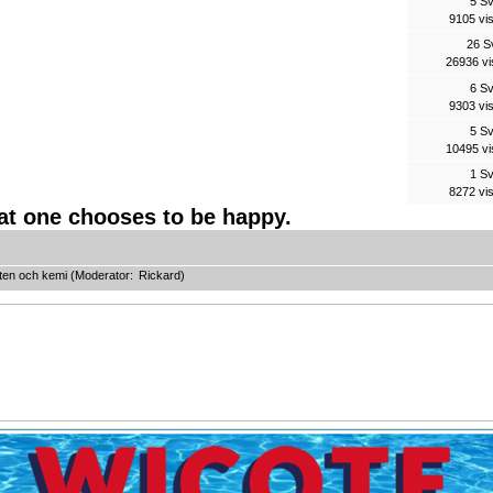
5 S
9105 vi
26 S
26936 vi
6 S
9303 vi
5 S
10495 vi
1 S
8272 vi
hat one chooses to be happy.
ten och kemi
(Moderator:
Rickard
)