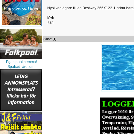
Nybliven ägare till en Bestway 366X122. Undrar bara
Mvh
7an
Sidor: [
1
]
Egen pool hemma!
Spabad, året om!