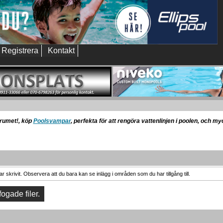
Registrera
Kontakt
orumet!, köp
Poolsvampar
, perfekta för att rengöra vattenlinjen i poolen, och m
 skrivit. Observera att du bara kan se inlägg i områden som du har tillgång till.
fogade filer.