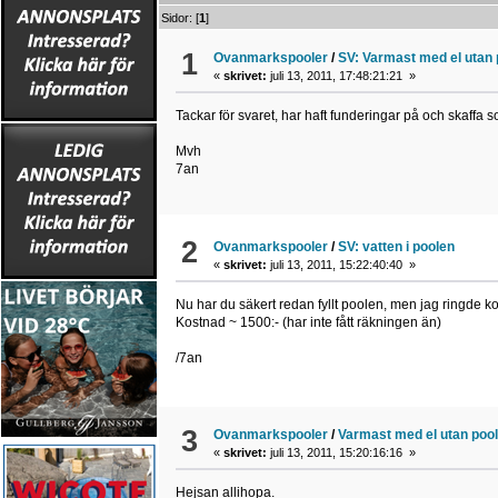
Sidor: [
1
]
1
Ovanmarkspooler
/
SV: Varmast med el utan
«
skrivet:
juli 13, 2011, 17:48:21:21 »
Tackar för svaret, har haft funderingar på och skaffa so
Mvh
7an
2
Ovanmarkspooler
/
SV: vatten i poolen
«
skrivet:
juli 13, 2011, 15:22:40:40 »
Nu har du säkert redan fyllt poolen, men jag ringde 
Kostnad ~ 1500:- (har inte fått räkningen än)
/7an
3
Ovanmarkspooler
/
Varmast med el utan poo
«
skrivet:
juli 13, 2011, 15:20:16:16 »
Hejsan allihopa.