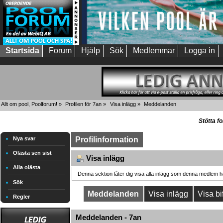
Startsida
Forum
Hjälp
Sök
Medlemmar
Logga in
Allt om pool, Poolforum!
»
Profilen för 7an
»
Visa inlägg
»
Meddelanden
Stötta f
Nya svar
Profilinformation
Olästa sen sist
Visa inlägg
Alla olästa
Denna sektion låter dig visa alla inlägg som denna medlem har
Sök
Meddelanden
Visa inlägg
Visa bi
Regler
Meddelanden - 7an