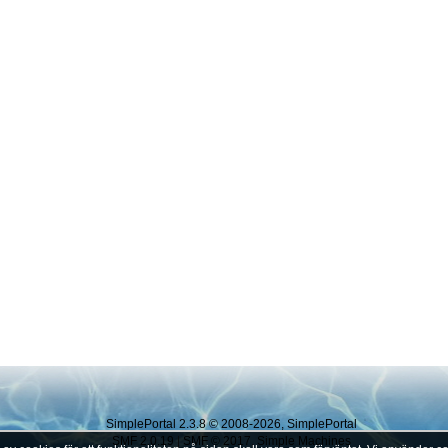
SimplePortal 2.3.8 © 2008-2026, SimplePortal
SMF 2.0.19
|
SMF © 2017
,
Simple Machines