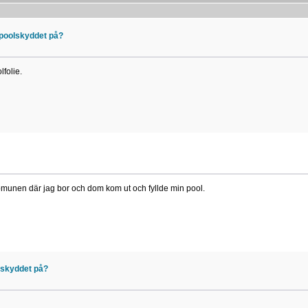
 poolskyddet på?
lfolie.
komunen där jag bor och dom kom ut och fyllde min pool.
lskyddet på?