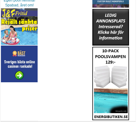
Egen pool hemma!
Spabad, året om!