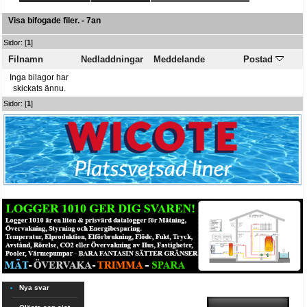
Visa bifogade filer. - 7an
Sidor: [
1
]
Filnamn
Nedladdningar
Meddelande
Postad
Inga bilagor har
skickats ännu.
Sidor: [
1
]
Nya svar