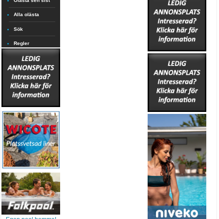
Olästa sen sist
Alla olästa
Sök
Regler