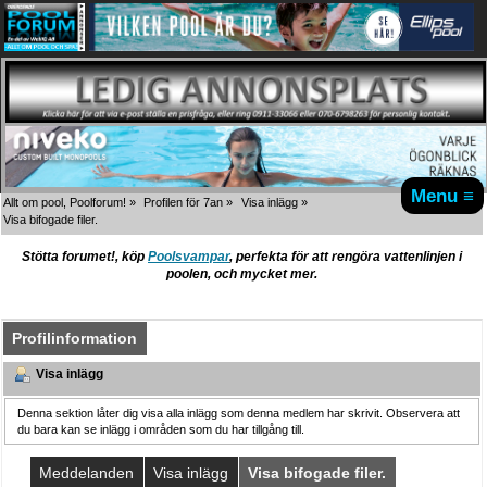
Menu ≡
Allt om pool, Poolforum!
»
Profilen för 7an
»
Visa inlägg
»
Visa bifogade filer.
Stötta forumet!, köp
Poolsvampar
, perfekta för att rengöra vattenlinjen i
poolen, och mycket mer.
Profilinformation
Visa inlägg
Denna sektion låter dig visa alla inlägg som denna medlem har skrivit. Observera att
du bara kan se inlägg i områden som du har tillgång till.
Meddelanden
Visa inlägg
Visa bifogade filer.