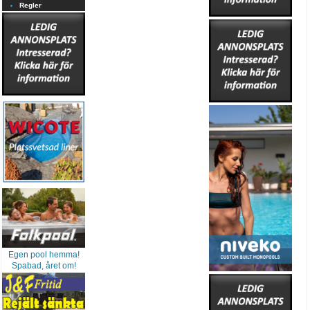
Regler
Egen pool hemma!
Spabad, året om!