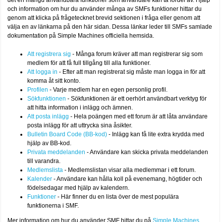
det en mängd användbara funktioner som användare kan ta fördel av. Hjälp
och information om hur du använder många av SMFs funktioner hittar du
genom att klicka på frågetecknet brevid sektionen i fråga eller genom att
välja en av länkarna på den här sidan. Dessa länkar leder till SMFs samlade
dokumentation på Simple Machines officiella hemsida.
Att registrera sig
- Många forum kräver att man registrerar sig som
medlem för att få full tillgång till alla funktioner.
Att logga in
- Efter att man registrerat sig måste man logga in för att
komma åt sitt konto.
Profilen
- Varje medlem har en egen personlig profil.
Sökfunktionen
- Sökfunktionen är ett oerhört användbart verktyg för
att hitta information i inlägg och ämnen.
Att posta inlägg
- Hela poängen med ett forum är att låta användare
posta inlägg för att uttrycka sina åsikter.
Bulletin Board Code (BB-kod)
- Inlägg kan få lite extra krydda med
hjälp av BB-kod.
Privata meddelanden
- Användare kan skicka privata meddelanden
till varandra.
Medlemslista
- Medlemslistan visar alla medlemmar i ett forum.
Kalender
- Användare kan hålla koll på evenemang, högtider och
födelsedagar med hjälp av kalendern.
Funktioner
- Här finner du en lista över de mest populära
funktionerna i SMF.
Mer information om hur du använder SMF hittar du på
Simple Machines