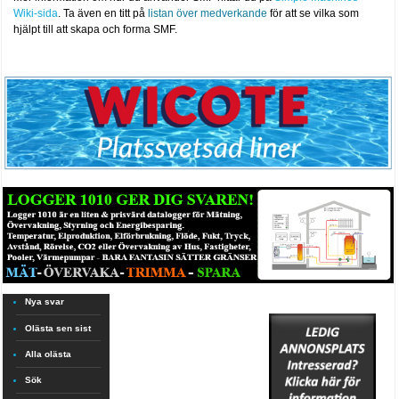
Wiki-sida
. Ta även en titt på
listan över medverkande
för att se vilka som
hjälpt till att skapa och forma SMF.
Nya svar
Olästa sen sist
Alla olästa
Sök