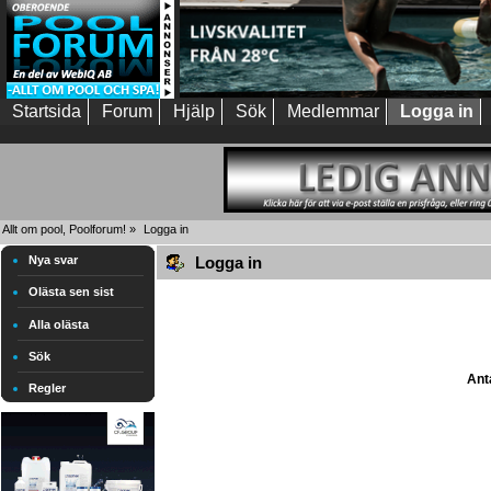
Startsida
Forum
Hjälp
Sök
Medlemmar
Logga in
Allt om pool, Poolforum!
»
Logga in
Nya svar
Logga in
Olästa sen sist
Alla olästa
Sök
Anta
Regler