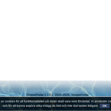
SimplePortal 2.3.8 © 2008-2026, SimplePortal
SMF 2.0.19
|
SMF © 2017
,
Simple Machines
cookies för att funktionaliteten på sidan skall vara som förväntat. Vi använder coo
SMFAds
for
Free Forums
 och för att kunna avgöra vilka inlägg du läst och inte läst sedan tidigare.
OK
Simple Audio Video Embedder
|
Terms and Policies