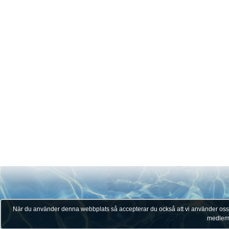
När du använder denna webbplats så accepterar du också att vi använder oss av 
medlem -