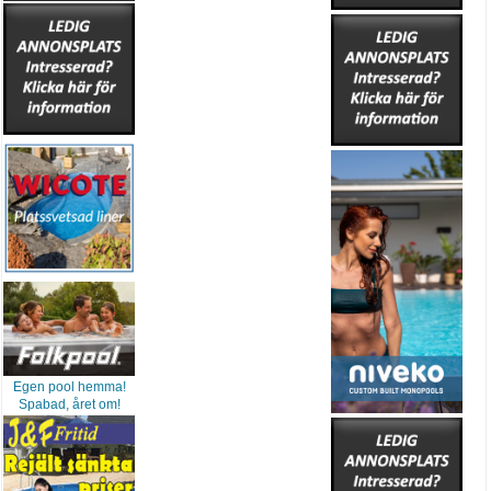
Egen pool hemma!
Spabad, året om!