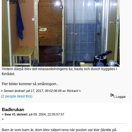
Vintern därpå blev det relaxavdelningens tur, bastu och dusch byggdes i
förrådet.
Fler bilder kommer så småningom...
«
Senast ändrad: juli 17, 2017, 09:02:06:06 av Rickard
»
(2 people liked this)
Loggat
Badkrukan
«
Svar #1 skrivet:
juli 09, 2004, 22:05:57:57
»
Barn är som barn är, dom blev säkert rena när poolen var klar (tänkte på