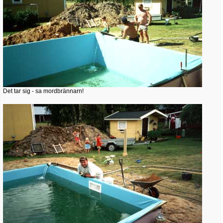
Det tar sig - sa mordbrännarn!