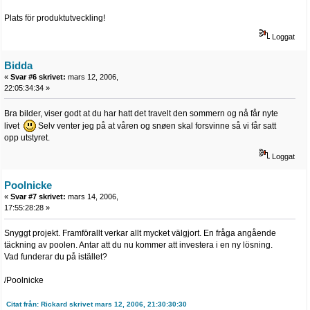
Plats för produktutveckling!
Loggat
Bidda
«
Svar #6 skrivet:
mars 12, 2006,
22:05:34:34 »
Bra bilder, viser godt at du har hatt det travelt den sommern og nå får nyte
livet
Selv venter jeg på at våren og snøen skal forsvinne så vi får satt
opp utstyret.
Loggat
Poolnicke
«
Svar #7 skrivet:
mars 14, 2006,
17:55:28:28 »
Snyggt projekt. Framförallt verkar allt mycket välgjort. En fråga angående
täckning av poolen. Antar att du nu kommer att investera i en ny lösning.
Vad funderar du på istället?
/Poolnicke
Citat från: Rickard skrivet mars 12, 2006, 21:30:30:30