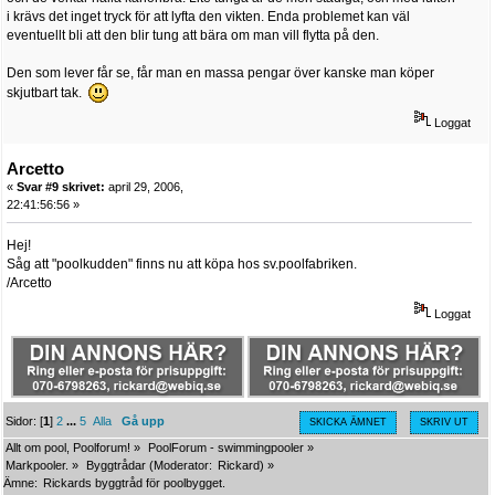
i krävs det inget tryck för att lyfta den vikten. Enda problemet kan väl
eventuellt bli att den blir tung att bära om man vill flytta på den.
Den som lever får se, får man en massa pengar över kanske man köper
skjutbart tak.
Loggat
Arcetto
«
Svar #9 skrivet:
april 29, 2006,
22:41:56:56 »
Hej!
Såg att "poolkudden" finns nu att köpa hos sv.poolfabriken.
/Arcetto
Loggat
Sidor: [
1
]
2
...
5
Alla
Gå upp
SKICKA ÄMNET
SKRIV UT
Allt om pool, Poolforum!
»
PoolForum - swimmingpooler
»
Markpooler.
»
Byggtrådar
(Moderator:
Rickard
) »
Ämne:
Rickards byggtråd för poolbygget.