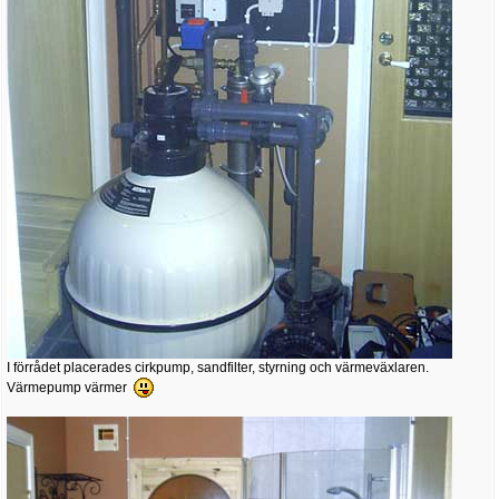
I förrådet placerades cirkpump, sandfilter, styrning och värmeväxlaren.
Värmepump värmer