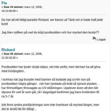
Fia
«
Svar #4 skrivet:
mars 12, 2006,
19:10:08:08 »
Du har att ett riktigt paradis Rickard, ser kanon ut! Tänk om vi hade haft platt
tomt!
Jag blev nyfiken på vart du köpt poolkudden och hur mycket den kosta??
Loggat
Rickard
«
Svar #5 skrivet:
mars 12, 2006,
21:30:30:30 »
Poolkudden har tyvärr slutat säljas, vet inte varför, men det kan ha att göra
med livslängden...
I somras när jag busade med barnen så kastade jag ut min son på
poolkudden några gånger... när han landade på knät så sprack plasten...
har förmodligen försvagats av UV-strålningen. Upplever även att den blir
styvare för vart år som går, så i dagsläget bedömer jag bara livsländen till
ca 5-7 år.
Iofs finns andra pooltäckningar som inte överlever så mycket längre, men
det är ändå lite för dåligt...