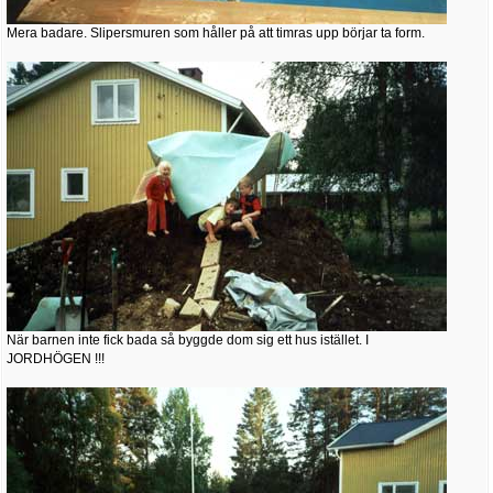
Mera badare. Slipersmuren som håller på att timras upp börjar ta form.
När barnen inte fick bada så byggde dom sig ett hus istället. I
JORDHÖGEN !!!