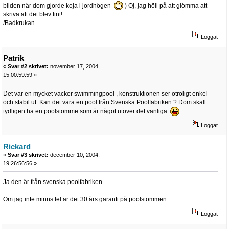
bilden när dom gjorde koja i jordhögen
) Oj, jag höll på att glömma att
skriva att det blev fint!
/Badkrukan
Loggat
Patrik
«
Svar #2 skrivet:
november 17, 2004,
15:00:59:59 »
Det var en mycket vacker swimmingpool , konstruktionen ser otroligt enkel
och stabil ut. Kan det vara en pool från Svenska Poolfabriken ? Dom skall
tydligen ha en poolstomme som är något utöver det vanliga.
Loggat
Rickard
«
Svar #3 skrivet:
december 10, 2004,
19:26:56:56 »
Ja den är från svenska poolfabriken.
Om jag inte minns fel är det 30 års garanti på poolstommen.
Loggat