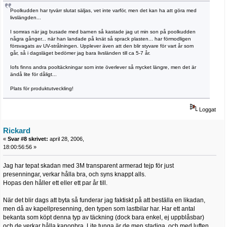
Poolkudden har tyvärr slutat säljas, vet inte varför, men det kan ha att göra med
livslängden...
I somras när jag busade med barnen så kastade jag ut min son på poolkudden
några gånger... när han landade på knät så sprack plasten... har förmodligen
försvagats av UV-strålningen. Upplever även att den blir styvare för vart år som
går, så i dagsläget bedömer jag bara livsländen till ca 5-7 år.
Iofs finns andra pooltäckningar som inte överlever så mycket längre, men det är
ändå lite för dåligt...
Plats för produktutveckling!
Loggat
Rickard
«
Svar #8 skrivet:
april 28, 2006,
18:00:56:56 »
Jag har tepat skadan med 3M transparent armerad tejp för just
presenningar, verkar hålla bra, och syns knappt alls.
Hopas den håller ett eller ett par år till.
När det blir dags att byta så funderar jag faktiskt på att beställa en likadan,
men då av kapellpresenning, den typen som lastbilar har. Har ett antal
bekanta som köpt denna typ av täckning (dock bara enkel, ej uppblåsbar)
och de verkar hålla kanonbra. Lite tunga är de men stadiga, och med luften