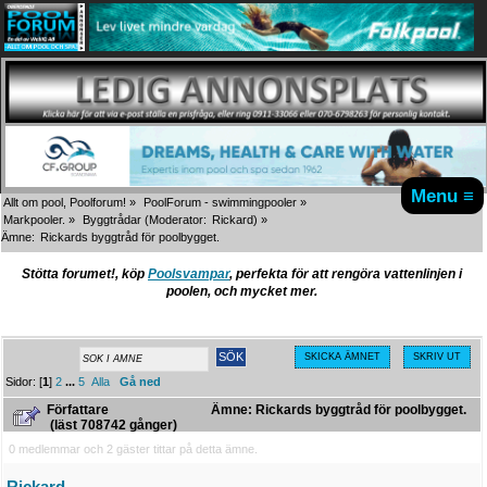
Menu ≡
Allt om pool, Poolforum!
»
PoolForum - swimmingpooler
»
Markpooler.
»
Byggtrådar
(Moderator:
Rickard
) »
Ämne:
Rickards byggtråd för poolbygget.
Stötta forumet!, köp
Poolsvampar
, perfekta för att rengöra vattenlinjen i
poolen, och mycket mer.
SKICKA ÄMNET
SKRIV UT
Sidor: [
1
]
2
...
5
Alla
Gå ned
Författare
Ämne: Rickards byggtråd för poolbygget.
(läst 708742 gånger)
0 medlemmar och 2 gäster tittar på detta ämne.
Rickard