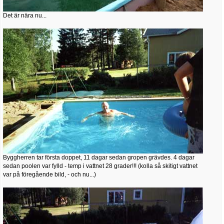
Det är nära nu...
Byggherren tar första doppet, 11 dagar sedan gropen grävdes. 4 dagar
sedan poolen var fylld - temp i vattnet 28 grader!!! (kolla så skitigt vattnet
var på föregående bild, - och nu...)