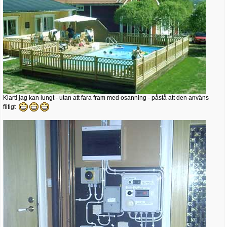
Klart! jag kan lungt - utan att fara fram med osanning - påstå att den använs
flitigt