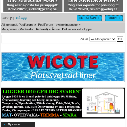
Sidor: [
1
]
Gå upp
SKICKA ÄMNET
SKRIV UT
Allt om pool, Poolforum!
»
PoolForum - swimmingpooler
»
Markpooler.
(Moderator:
Rickard
) »
Ämne:
Det läcker vid inloppet
Gå till:
Nya svar