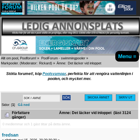
Menu ≡
Allt om pool, Poolforum!
»
PoolForum - swimmingpooler
»
Markpooler.
(Moderator:
Rickard
) »
Ämne:
Det läcker vid inloppet
Stötta forumet!, köp
Poolsvampar
, perfekta för att rengöra vattenlinjen i
poolen, och mycket mer.
SKICKA ÄMNET
SKRIV UT
Sidor: [
1
]
Gå ned
Författare
Ämne: Det läcker vid inloppet (läst 3124
gånger)
0 medlemmar och 1 gäst tittar på detta ämne.
fredsan
«
skrivet:
maj 15, 2026, 20:29:30:30 »