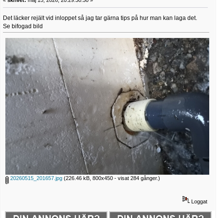
Det läcker rejält vid inloppet så jag tar gärna tips på hur man kan laga det.
Se bifogad bild
20260515_201657.jpg
(226.46 kB, 800x450 - visat 284 gånger.)
Loggat