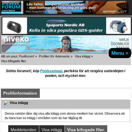
Menu ≡
Allt om pool, Poolforum!
»
Profilen för 4elements
»
Visa inlägg
»
Visa bifogade filer.
Stötta forumet!, köp
Poolsvampar
, perfekta för att rengöra vattenlinjen i
poolen, och mycket mer.
Profilinformation
Visa inlägg
Denna sektion låter dig visa alla inlägg som denna medlem har skrivit. Observera att
du bara kan se inlägg i områden som du har tillgång till.
Meddelanden
Visa inlägg
Visa bifogade filer.