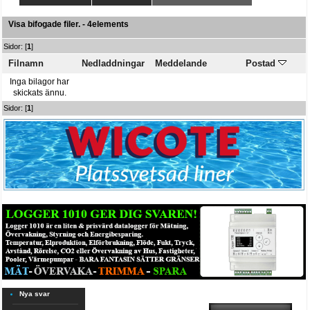
Visa bifogade filer. - 4elements
Sidor: [
1
]
Filnamn
Nedladdningar
Meddelande
Postad
Inga bilagor har
skickats ännu.
Sidor: [
1
]
Nya svar