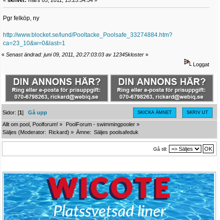
Pgr felköp, ny
http://www.blocket.se/lund/Pooltacke_Poolsafe_33274884.htm?
ca=23_10&w=0&last=1
«
Senast ändrad: juni 09, 2011, 20:27:03:03 av 12345kloster
»
Loggat
Sidor: [
1
]
Gå upp
SKICKA ÄMNET
SKRIV UT
Allt om pool, Poolforum!
»
PoolForum - swimmingpooler
»
Säljes
(Moderator:
Rickard
) »
Ämne:
Säljes poolsafeduk
Gå till: