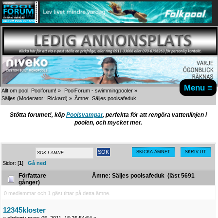
Menu ≡
Allt om pool, Poolforum!
»
PoolForum - swimmingpooler
»
Säljes
(Moderator:
Rickard
) »
Ämne:
Säljes poolsafeduk
Stötta forumet!, köp
Poolsvampar
, perfekta för att rengöra vattenlinjen i
poolen, och mycket mer.
SKICKA ÄMNET
SKRIV UT
Sidor: [
1
]
Gå ned
Författare
Ämne: Säljes poolsafeduk (läst 5691
gånger)
0 medlemmar och 1 gäst tittar på detta ämne.
12345kloster
«
skrivet:
mars 05, 2011, 15:25:54:54 »