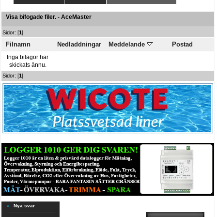
Visa bifogade filer. - AceMaster
Sidor: [
1
]
Filnamn
Nedladdningar
Meddelande
Postad
Inga bilagor har
skickats ännu.
Sidor: [
1
]
Nya svar