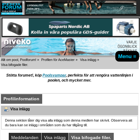
Menu ≡
Allt om pool, Poolforum!
»
Profilen för AceMaster
»
Visa inlägg
»
Visa bifogade filer.
Stötta forumet!, köp
Poolsvampar
, perfekta för att rengöra vattenlinjen i
poolen, och mycket mer.
Profilinformation
Visa inlägg
Denna sektion låter dig visa alla inlägg som denna medlem har skrivit. Observera att
du bara kan se inlägg i områden som du har tillgång till.
Meddelanden
Visa inlägg
Visa bifogade filer.