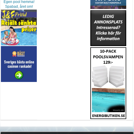
Egen pool hemma!
Spabad, året om!