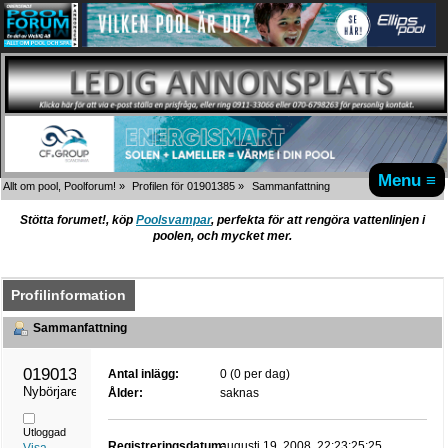
Menu ≡
Allt om pool, Poolforum!
»
Profilen för 01901385
»
Sammanfattning
Stötta forumet!, köp
Poolsvampar
, perfekta för att rengöra vattenlinjen i
poolen, och mycket mer.
Profilinformation
Sammanfattning
01901385 
Antal inlägg:
0 (0 per dag)
Nybörjare
Ålder:
saknas
Utloggad
Registreringsdatum:
augusti 19, 2008, 22:23:25:25