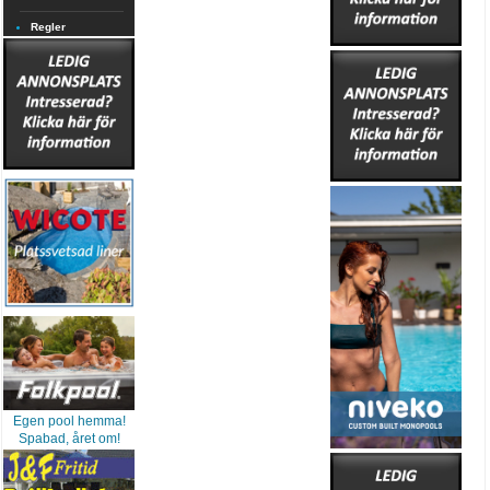
Regler
Egen pool hemma!
Spabad, året om!