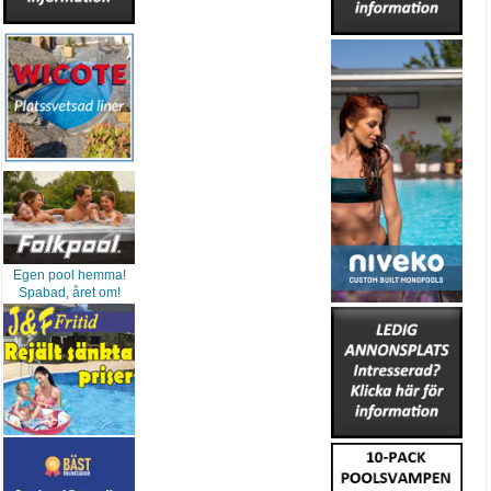
Egen pool hemma!
Spabad, året om!