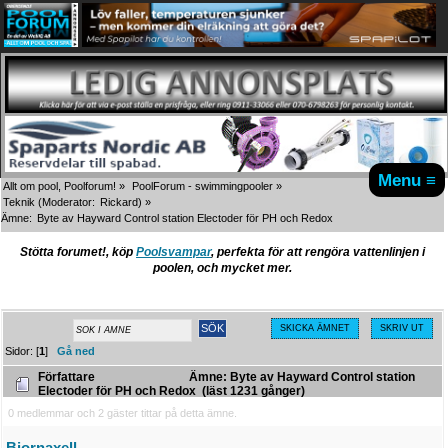
Menu ≡
Allt om pool, Poolforum!
»
PoolForum - swimmingpooler
»
Teknik
(Moderator:
Rickard
) »
Ämne:
Byte av Hayward Control station Electoder för PH och Redox
Stötta forumet!, köp
Poolsvampar
, perfekta för att rengöra vattenlinjen i
poolen, och mycket mer.
SKICKA ÄMNET
SKRIV UT
Sidor: [
1
]
Gå ned
Författare
Ämne: Byte av Hayward Control station
Electoder för PH och Redox (läst 1231 gånger)
0 medlemmar och 2 gäster tittar på detta ämne.
Bjornaxell