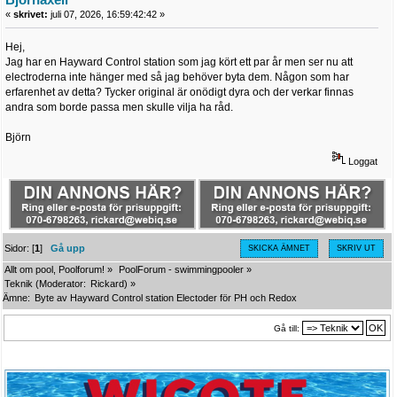
«
skrivet:
juli 07, 2026, 16:59:42:42 »
Hej,
Jag har en Hayward Control station som jag kört ett par år men ser nu att
electroderna inte hänger med så jag behöver byta dem. Någon som har
erfarenhet av detta? Tycker original är onödigt dyra och der verkar finnas
andra som borde passa men skulle vilja ha råd.
Björn
Loggat
Sidor: [
1
]
Gå upp
SKICKA ÄMNET
SKRIV UT
Allt om pool, Poolforum!
»
PoolForum - swimmingpooler
»
Teknik
(Moderator:
Rickard
) »
Ämne:
Byte av Hayward Control station Electoder för PH och Redox
Gå till: