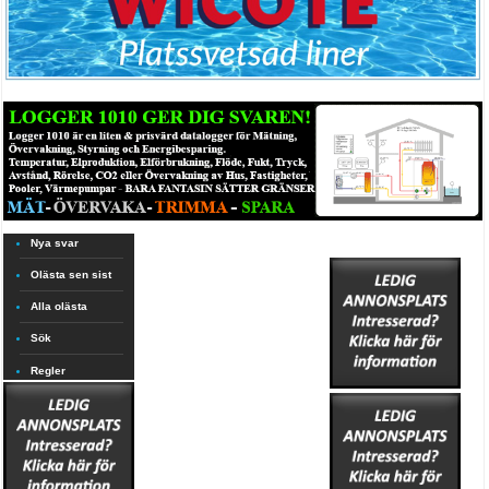
Nya svar
Olästa sen sist
Alla olästa
Sök
Regler