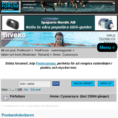
Menu ≡
Allt om pool, Poolforum!
»
PoolForum - swimmingpooler
»
Vatten och kemi
(Moderator:
Rickard
) »
Ämne:
Cyanursyra
Stötta forumet!, köp
Poolsvampar
, perfekta för att rengöra vattenlinjen i
poolen, och mycket mer.
SKICKA ÄMNET
SKRIV UT
Sidor:
1
...
9
[
10
]
Alla
Gå ned
Författare
Ämne: Cyanursyra (läst 33684 gånger)
0 medlemmar och 1 gäst tittar på detta ämne.
Poolandvändaren