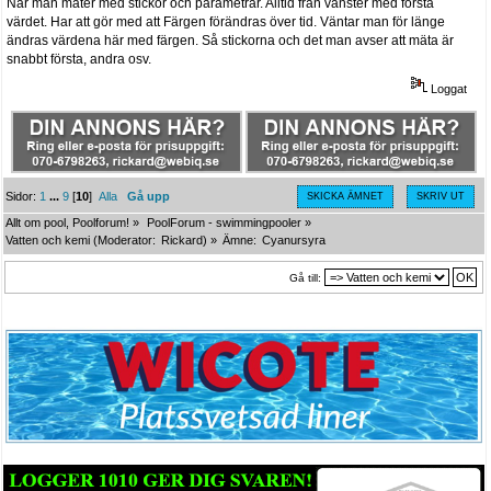
När man mäter med stickor och parametrar. Alltid från vänster med första
värdet. Har att gör med att Färgen förändras över tid. Väntar man för länge
ändras värdena här med färgen. Så stickorna och det man avser att mäta är
snabbt första, andra osv.
Loggat
Sidor:
1
...
9
[
10
]
Alla
Gå upp
SKICKA ÄMNET
SKRIV UT
Allt om pool, Poolforum!
»
PoolForum - swimmingpooler
»
Vatten och kemi
(Moderator:
Rickard
) »
Ämne:
Cyanursyra
Gå till: