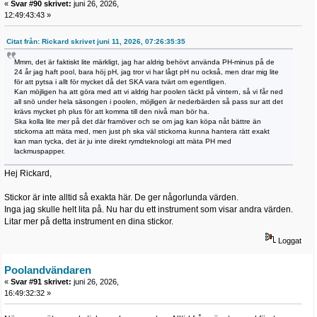
«
Svar #90 skrivet:
juni 26, 2026,
12:49:43:43 »
Citat från: Rickard skrivet juni 11, 2026, 07:26:35:35
Mmm, det är faktiskt lite märkligt, jag har aldrig behövt använda PH-minus på de
24 år jag haft pool, bara höj pH, jag tror vi har lågt pH nu också, men drar mig lite
för att pytsa i allt för mycket då det SKA vara tvärt om egentligen.
Kan möjligen ha att göra med att vi aldrig har poolen täckt på vintern, så vi får ned
all snö under hela säsongen i poolen, möjligen är nederbärden så pass sur att det
krävs mycket ph plus för att komma till den nivå man bör ha.
Ska kolla lite mer på det där framöver och se om jag kan köpa nåt bättre än
stickorna att mäta med, men just ph ska väl stickorna kunna hantera rätt exakt
kan man tycka, det är ju inte direkt rymdteknologi att mäta PH med
lackmuspapper.
Hej Rickard,
Stickor är inte alltid så exakta här. De ger någorlunda värden.
Inga jag skulle helt lita på. Nu har du ett instrument som visar andra värden.
Litar mer på detta instrument en dina stickor.
Loggat
Poolandvändaren
«
Svar #91 skrivet:
juni 26, 2026,
16:49:32:32 »