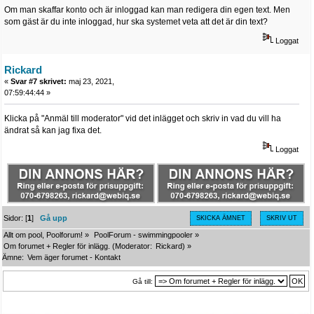
Om man skaffar konto och är inloggad kan man redigera din egen text. Men
som gäst är du inte inloggad, hur ska systemet veta att det är din text?
Loggat
Rickard
«
Svar #7 skrivet:
maj 23, 2021,
07:59:44:44 »
Klicka på "Anmäl till moderator" vid det inlägget och skriv in vad du vill ha
ändrat så kan jag fixa det.
Loggat
Sidor: [
1
]
Gå upp
SKICKA ÄMNET
SKRIV UT
Allt om pool, Poolforum!
»
PoolForum - swimmingpooler
»
Om forumet + Regler för inlägg.
(Moderator:
Rickard
) »
Ämne:
Vem äger forumet - Kontakt
Gå till: