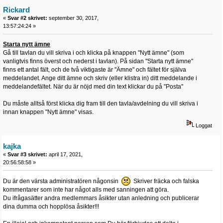
Rickard
«
Svar #2 skrivet:
september 30, 2017,
13:57:24:24 »
Starta nytt ämne
Gå till tavlan du vill skriva i och klicka på knappen "Nytt ämne" (som
vanligtvis finns överst och nederst i tavlan). På sidan "Starta nytt ämne"
finns ett antal fält, och de två viktigaste är "Ämne" och fältet för själva
meddelandet. Ange ditt ämne och skriv (eller klistra in) ditt meddelande i
meddelandefältet. När du är nöjd med din text klickar du på "Posta"
Du måste alltså först klicka dig fram till den tavla/avdelning du vill skriva i
innan knappen "Nytt ämne" visas.
Loggat
kajka
«
Svar #3 skrivet:
april 17, 2021,
20:56:58:58 »
Du är den värsta administratören någonsin
Skriver fräcka och falska
kommentarer som inte har något alls med sanningen att göra.
Du ifrågasätter andra medlemmars åsikter utan anledning och publicerar
dina dumma och hopplösa åsikter!!!