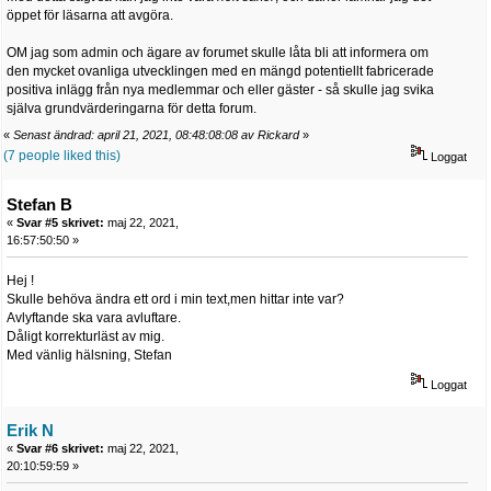
öppet för läsarna att avgöra.
OM jag som admin och ägare av forumet skulle låta bli att informera om
den mycket ovanliga utvecklingen med en mängd potentiellt fabricerade
positiva inlägg från nya medlemmar och eller gäster - så skulle jag svika
själva grundvärderingarna för detta forum.
«
Senast ändrad: april 21, 2021, 08:48:08:08 av Rickard
»
(7 people liked this)
Loggat
Stefan B
«
Svar #5 skrivet:
maj 22, 2021,
16:57:50:50 »
Hej !
Skulle behöva ändra ett ord i min text,men hittar inte var?
Avlyftande ska vara avluftare.
Dåligt korrekturläst av mig.
Med vänlig hälsning, Stefan
Loggat
Erik N
«
Svar #6 skrivet:
maj 22, 2021,
20:10:59:59 »