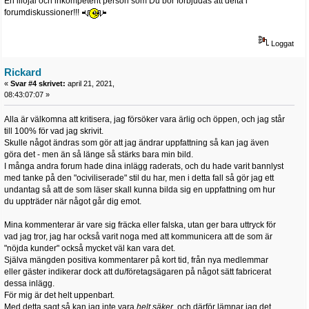
En illojal och inkompetent person som Du bör förbjudas att delta i
forumdiskussioner!!!
Loggat
Rickard
«
Svar #4 skrivet:
april 21, 2021,
08:43:07:07 »
Alla är välkomna att kritisera, jag försöker vara ärlig och öppen, och jag står
till 100% för vad jag skrivit.
Skulle något ändras som gör att jag ändrar uppfattning så kan jag även
göra det - men än så länge så stärks bara min bild.
I många andra forum hade dina inlägg raderats, och du hade varit bannlyst
med tanke på den "ociviliserade" stil du har, men i detta fall så gör jag ett
undantag så att de som läser skall kunna bilda sig en uppfattning om hur
du uppträder när något går dig emot.
Mina kommenterar är vare sig fräcka eller falska, utan ger bara uttryck för
vad jag tror, jag har också varit noga med att kommunicera att de som är
"nöjda kunder" också mycket väl kan vara det.
Själva mängden positiva kommentarer på kort tid, från nya medlemmar
eller gäster indikerar dock att du/företagsägaren på något sätt fabricerat
dessa inlägg.
För mig är det helt uppenbart.
Med detta sagt så kan jag inte vara
helt säker
, och därför lämnar jag det