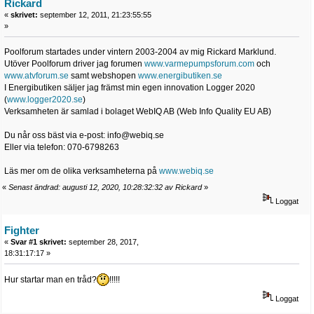
Rickard
«
skrivet:
september 12, 2011, 21:23:55:55
»
Poolforum startades under vintern 2003-2004 av mig Rickard Marklund.
Utöver Poolforum driver jag forumen
www.varmepumpsforum.com
och
www.atvforum.se
samt webshopen
www.energibutiken.se
I Energibutiken säljer jag främst min egen innovation Logger 2020
(
www.logger2020.se
)
Verksamheten är samlad i bolaget WebIQ AB (Web Info Quality EU AB)
Du når oss bäst via e-post: info@webiq.se
Eller via telefon: 070-6798263
Läs mer om de olika verksamheterna på
www.webiq.se
«
Senast ändrad: augusti 12, 2020, 10:28:32:32 av Rickard
»
Loggat
Fighter
«
Svar #1 skrivet:
september 28, 2017,
18:31:17:17 »
Hur startar man en tråd?
!!!!!
Loggat