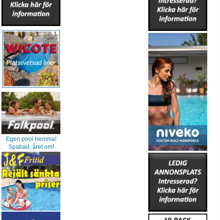
Egen pool hemma!
Spabad, året om!