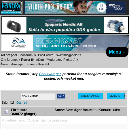
Menu ≡
Allt om pool, Poolforum!
»
PoolForum - swimmingpooler
»
Om forumet + Regler för inlägg.
(Moderator:
Rickard
) »
Ämne:
Vem äger forumet - Kontakt
Stötta forumet!, köp
Poolsvampar
, perfekta för att rengöra vattenlinjen i
poolen, och mycket mer.
SKICKA ÄMNET
SKRIV UT
Sidor: [
1
]
Gå ned
Författare
Ämne: Vem äger forumet - Kontakt (läst
368072 gånger)
0 medlemmar och 2 gäster tittar på detta ämne.