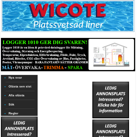
Nya svar
Olästa sen sist
Alla olästa
Sök
Regler