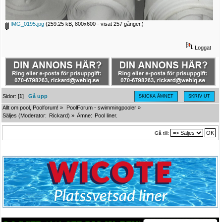
IMG_0195.jpg
(259.25 kB, 800x600 - visat 257 gånger.)
Loggat
Sidor: [
1
]
Gå upp
SKICKA ÄMNET
SKRIV UT
Allt om pool, Poolforum!
»
PoolForum - swimmingpooler
»
Säljes
(Moderator:
Rickard
) »
Ämne:
Pool liner.
Gå till: