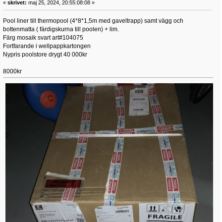
«
skrivet:
maj 25, 2024, 20:55:08:08 »
Pool liner till thermopool (4*8*1,5m med gaveltrapp) samt vägg och
bottenmatta ( färdigskurna till poolen) + lim.
Färg mosaik svart art#104075
Fortfarande i wellpappkartongen
Nypris poolstore drygt 40 000kr
8000kr