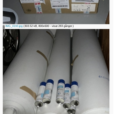
IMG_0193.jpg
(303.52 kB, 800x600 - visat 283 gånger.)