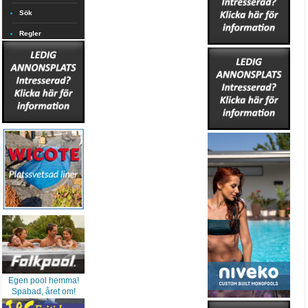
Sök
Regler
Egen pool hemma!
Spabad, året om!