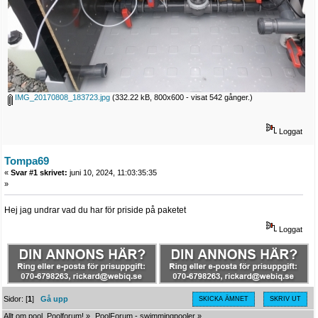
IMG_20170808_183723.jpg
(332.22 kB, 800x600 - visat 542 gånger.)
Loggat
Tompa69
«
Svar #1 skrivet:
juni 10, 2024, 11:03:35:35
»
Hej jag undrar vad du har för priside på paketet
Loggat
Sidor: [
1
]
Gå upp
SKICKA ÄMNET
SKRIV UT
Allt om pool, Poolforum!
»
PoolForum - swimmingpooler
»