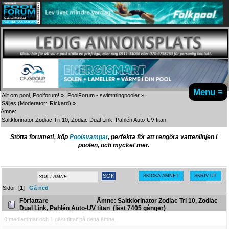
Menu ≡
Allt om pool, Poolforum!
»
PoolForum - swimmingpooler
»
Säljes
(Moderator:
Rickard
) »
Ämne:
Saltklorinator Zodiac Tri 10, Zodiac Dual Link, Pahlén Auto-UV titan
Stötta forumet!, köp
Poolsvampar
, perfekta för att rengöra vattenlinjen i
poolen, och mycket mer.
SKICKA ÄMNET
SKRIV UT
Sidor: [
1
]
Gå ned
Författare
Ämne: Saltklorinator Zodiac Tri 10, Zodiac
Dual Link, Pahlén Auto-UV titan (läst 7405 gånger)
0 medlemmar och 1 gäst tittar på detta ämne.