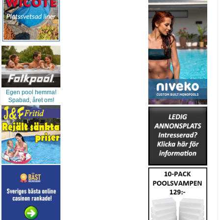
Egen pool hemma!
Spabad, året om!