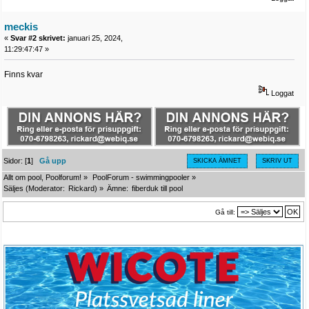
meckis
«
Svar #2 skrivet:
januari 25, 2024,
11:29:47:47 »
Finns kvar
Loggat
Sidor: [
1
]
Gå upp
SKICKA ÄMNET
SKRIV UT
Allt om pool, Poolforum!
»
PoolForum - swimmingpooler
»
Säljes
(Moderator:
Rickard
) »
Ämne:
fiberduk till pool
Gå till: