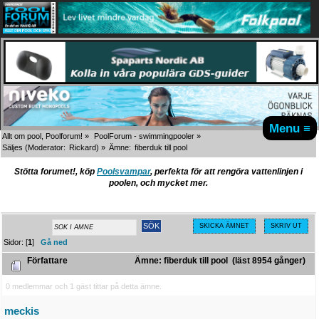
Menu ≡
Allt om pool, Poolforum!
»
PoolForum - swimmingpooler
»
Säljes
(Moderator:
Rickard
) »
Ämne:
fiberduk till pool
Stötta forumet!, köp
Poolsvampar
, perfekta för att rengöra vattenlinjen i
poolen, och mycket mer.
SKICKA ÄMNET
SKRIV UT
Sidor: [
1
]
Gå ned
Författare
Ämne: fiberduk till pool (läst 8954 gånger)
0 medlemmar och 1 gäst tittar på detta ämne.
meckis