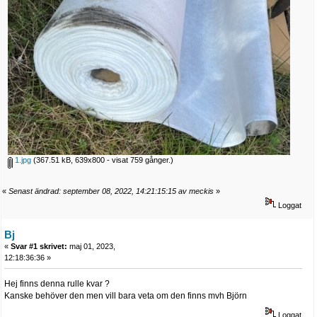
1.jpg
(367.51 kB, 639x800 - visat 759 gånger.)
«
Senast ändrad: september 08, 2022, 14:21:15:15 av meckis
»
Loggat
Bj
«
Svar #1 skrivet:
maj 01, 2023,
12:18:36:36 »
Hej finns denna rulle kvar ?
Kanske behöver den men vill bara veta om den finns mvh Björn
Loggat