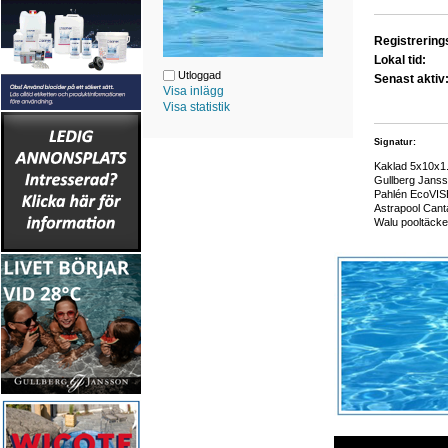
Registrerin
Lokal tid:
Utloggad
Senast aktiv
Visa inlägg
Visa statistik
Signatur:
Kaklad 5x10x1
Gullberg Jans
Pahlén EcoVIS
Astrapool Cant
Walu pooltäcke