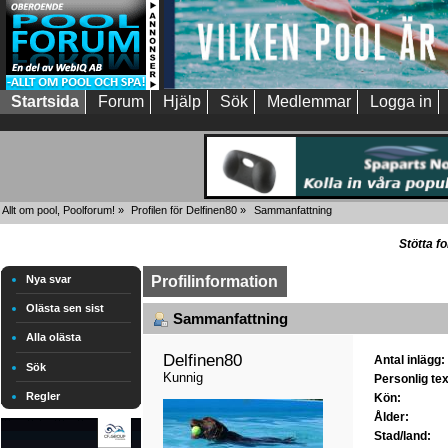
Startsida
Forum
Hjälp
Sök
Medlemmar
Logga in
Allt om pool, Poolforum!
»
Profilen för Delfinen80
»
Sammanfattning
Stötta f
Nya svar
Profilinformation
Olästa sen sist
Sammanfattning
Alla olästa
Delfinen80 
Antal inlägg:
Sök
Kunnig
Personlig tex
Regler
Kön:
Ålder:
Stad/land: