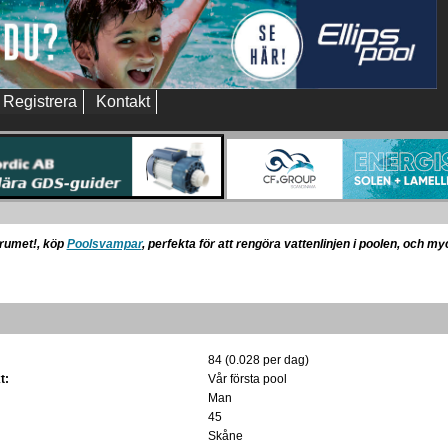
Registrera
Kontakt
orumet!, köp
Poolsvampar
, perfekta för att rengöra vattenlinjen i poolen, och m
84 (0.028 per dag)
t:
Vår första pool
Man
45
Skåne