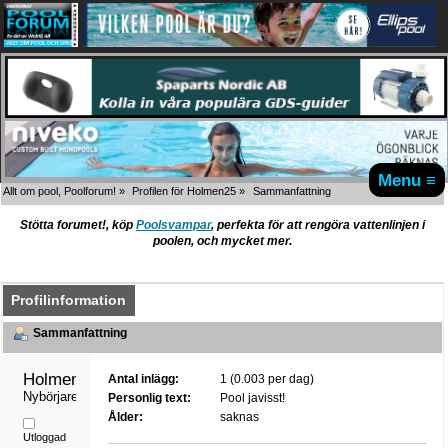
Menu ≡
Allt om pool, Poolforum!
»
Profilen för Holmen25
»
Sammanfattning
Stötta forumet!, köp
Poolsvampar
, perfekta för att rengöra vattenlinjen i
poolen, och mycket mer.
Profilinformation
Sammanfattning
Holmen25 
Antal inlägg:
1 (0.003 per dag)
Nybörjare
Personlig text:
Pool javisst!
Ålder:
saknas
Utloggad