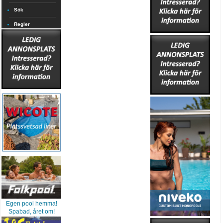
Sök
Regler
Egen pool hemma!
Spabad, året om!