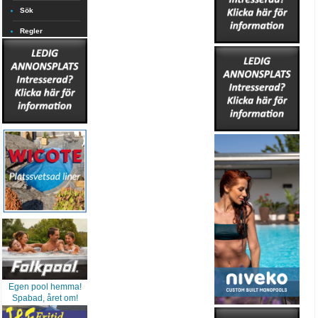
Sök
Regler
Egen pool hemma!
Spabad, året om!