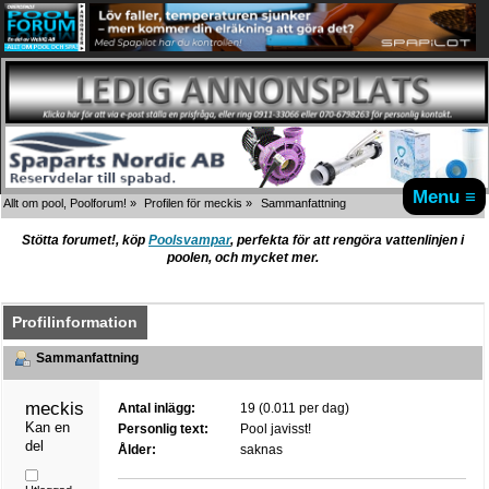
Menu ≡
Allt om pool, Poolforum!
»
Profilen för meckis
»
Sammanfattning
Stötta forumet!, köp
Poolsvampar
, perfekta för att rengöra vattenlinjen i
poolen, och mycket mer.
Profilinformation
Sammanfattning
meckis 
Antal inlägg:
19 (0.011 per dag)
Kan en 
Personlig text:
Pool javisst!
del
Ålder:
saknas