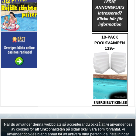
När du använder denna webbplats så accepterar du också att vi använder oss
av cookies för att funktionaliteten på sidan skall vara som förväntat. Vi
SimplePortal 2.3.8 © 2008-2026, SimplePortal
använder cookies bland annat för att aktivera dina personliga inställningar