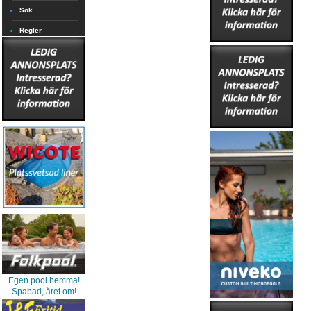
Sök
Regler
Egen pool hemma!
Spabad, året om!