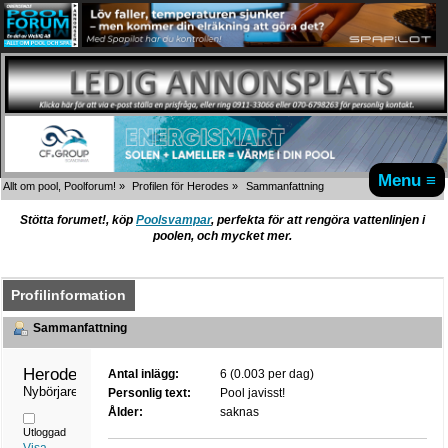
Menu ≡
Allt om pool, Poolforum!
»
Profilen för Herodes
»
Sammanfattning
Stötta forumet!, köp
Poolsvampar
, perfekta för att rengöra vattenlinjen i
poolen, och mycket mer.
Profilinformation
Sammanfattning
Herodes 
Antal inlägg:
6 (0.003 per dag)
Nybörjare
Personlig text:
Pool javisst!
Ålder:
saknas
Utloggad