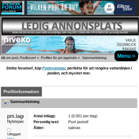
Menu ≡
Allt om pool, Poolforum!
»
Profilen för pm.lageholm
»
Sammanfattning
Stötta forumet!, köp
Poolsvampar
, perfekta för att rengöra vattenlinjen i
poolen, och mycket mer.
Profilinformation
Sammanfattning
pm.lageholm 
Antal inlägg:
1 (0.001 per dag)
Nybörjare
Personlig text:
Pool javisst!
Ålder:
saknas
Utloggad