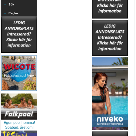
Sök
Regler
Egen pool hemma!
Spabad, året om!