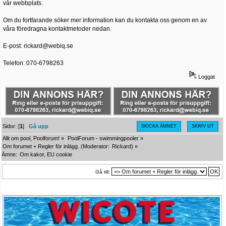
vår webbplats.
Om du fortfarande söker mer information kan du kontakta oss genom en av
våra föredragna kontaktmetoder nedan.
E-post: rickard@webiq.se
Telefon: 070-6798263
Loggat
Sidor: [
1
]
Gå upp
SKICKA ÄMNET
SKRIV UT
Allt om pool, Poolforum!
»
PoolForum - swimmingpooler
»
Om forumet + Regler för inlägg.
(Moderator:
Rickard
) »
Ämne:
Om kakor, EU cookie
Gå till: