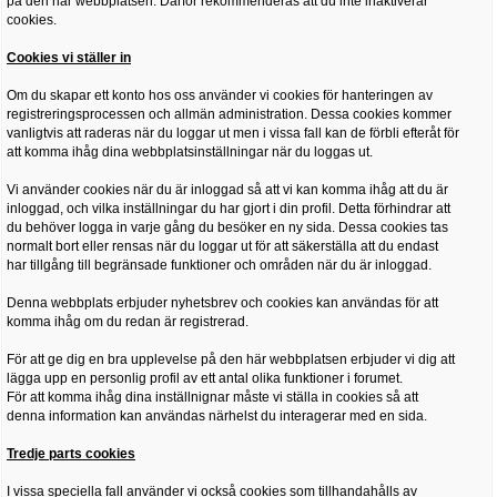
på den här webbplatsen. Därför rekommenderas att du inte inaktiverar
cookies.
Cookies vi ställer in
Om du skapar ett konto hos oss använder vi cookies för hanteringen av
registreringsprocessen och allmän administration. Dessa cookies kommer
vanligtvis att raderas när du loggar ut men i vissa fall kan de förbli efteråt för
att komma ihåg dina webbplatsinställningar när du loggas ut.
Vi använder cookies när du är inloggad så att vi kan komma ihåg att du är
inloggad, och vilka inställningar du har gjort i din profil. Detta förhindrar att
du behöver logga in varje gång du besöker en ny sida. Dessa cookies tas
normalt bort eller rensas när du loggar ut för att säkerställa att du endast
har tillgång till begränsade funktioner och områden när du är inloggad.
Denna webbplats erbjuder nyhetsbrev och cookies kan användas för att
komma ihåg om du redan är registrerad.
För att ge dig en bra upplevelse på den här webbplatsen erbjuder vi dig att
lägga upp en personlig profil av ett antal olika funktioner i forumet.
För att komma ihåg dina inställnignar måste vi ställa in cookies så att
denna information kan användas närhelst du interagerar med en sida.
Tredje parts cookies
I vissa speciella fall använder vi också cookies som tillhandahålls av