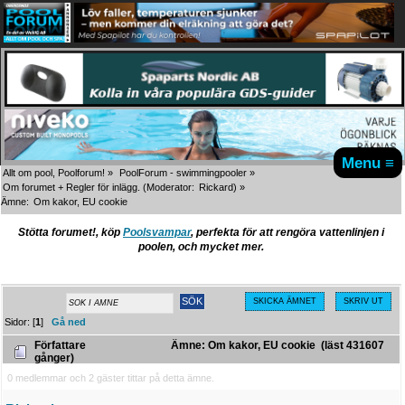
Menu ≡
Allt om pool, Poolforum!
»
PoolForum - swimmingpooler
»
Om forumet + Regler för inlägg.
(Moderator:
Rickard
) »
Ämne:
Om kakor, EU cookie
Stötta forumet!, köp
Poolsvampar
, perfekta för att rengöra vattenlinjen i
poolen, och mycket mer.
SKICKA ÄMNET
SKRIV UT
Sidor: [
1
]
Gå ned
Författare
Ämne: Om kakor, EU cookie (läst 431607
gånger)
0 medlemmar och 2 gäster tittar på detta ämne.