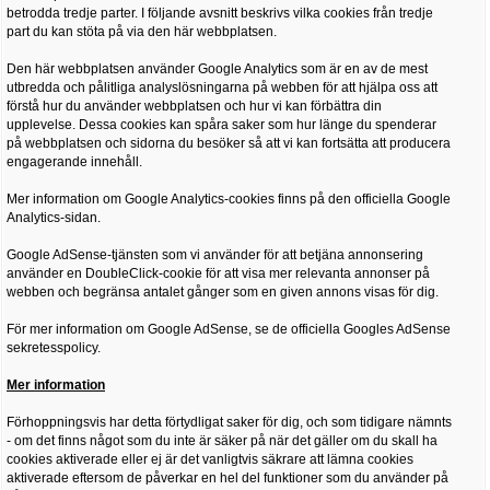
betrodda tredje parter. I följande avsnitt beskrivs vilka cookies från tredje
part du kan stöta på via den här webbplatsen.
Den här webbplatsen använder Google Analytics som är en av de mest
utbredda och pålitliga analyslösningarna på webben för att hjälpa oss att
förstå hur du använder webbplatsen och hur vi kan förbättra din
upplevelse. Dessa cookies kan spåra saker som hur länge du spenderar
på webbplatsen och sidorna du besöker så att vi kan fortsätta att producera
engagerande innehåll.
Mer information om Google Analytics-cookies finns på den officiella Google
Analytics-sidan.
Google AdSense-tjänsten som vi använder för att betjäna annonsering
använder en DoubleClick-cookie för att visa mer relevanta annonser på
webben och begränsa antalet gånger som en given annons visas för dig.
För mer information om Google AdSense, se de officiella Googles AdSense
sekretesspolicy.
Mer information
Förhoppningsvis har detta förtydligat saker för dig, och som tidigare nämnts
- om det finns något som du inte är säker på när det gäller om du skall ha
cookies aktiverade eller ej är det vanligtvis säkrare att lämna cookies
aktiverade eftersom de påverkar en hel del funktioner som du använder på