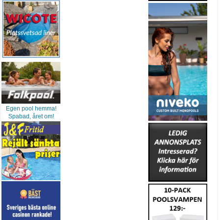
Egen pool hemma!
Spabad, året om!