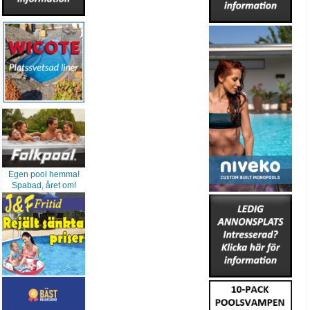
Egen pool hemma!
Spabad, året om!