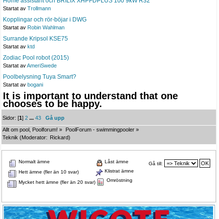
Home assistant och BRILIX XHPFDPLUS 100 9kW R32
Startat av
Trollmann
Kopplingar och rör-böjar i DWG
Startat av
Robin Wahlman
Surrande Kripsol KSE75
Startat av
ktd
Zodiac Pool robot (2015)
Startat av
AmeriSwede
Poolbelysning Tuya Smart?
Startat av
bogani
It is important to understand that one
chooses to be happy.
Sidor: [
1
]
2
...
43
Gå upp
Allt om pool, Poolforum!
»
PoolForum - swimmingpooler
»
Teknik
(Moderator:
Rickard
)
Normalt ämne
Låst ämne
Gå till:
Klistrat ämne
Hett ämne (fler än 10 svar)
Omröstning
Mycket hett ämne (fler än 20 svar)