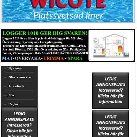
Nya svar
Olästa sen sist
Alla olästa
Sök
Regler