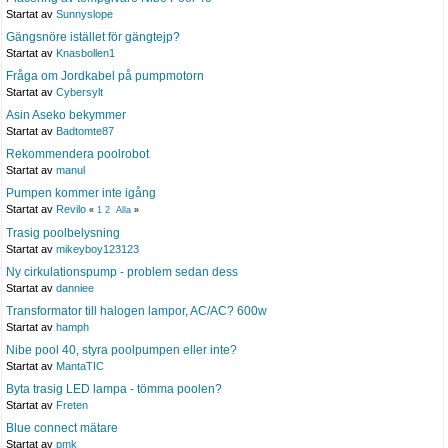
Startat av
Sunnyslope
Gängsnöre istället för gängtejp?
Startat av
Knasbollen1
Fråga om Jordkabel på pumpmotorn
Startat av
Cybersylt
Asin Aseko bekymmer
Startat av
Badtomte87
Rekommendera poolrobot
Startat av
manul
Pumpen kommer inte igång
Startat av
Revilo
«
1
2
Alla
»
Trasig poolbelysning
Startat av
mikeyboy123123
Ny cirkulationspump - problem sedan dess
Startat av
danniee
Transformator till halogen lampor, AC/AC? 600w
Startat av
hamph
Nibe pool 40, styra poolpumpen eller inte?
Startat av
MantaTIC
Byta trasig LED lampa - tömma poolen?
Startat av
Freten
Blue connect mätare
Startat av
pmk