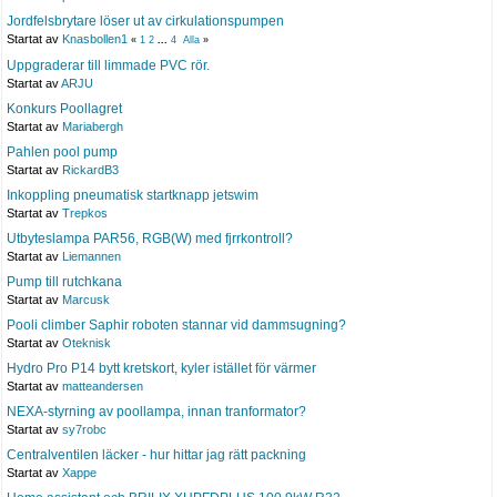
Jordfelsbrytare löser ut av cirkulationspumpen
Startat av
Knasbollen1
«
1
2
...
4
Alla
»
Uppgraderar till limmade PVC rör.
Startat av
ARJU
Konkurs Poollagret
Startat av
Mariabergh
Pahlen pool pump
Startat av
RickardB3
Inkoppling pneumatisk startknapp jetswim
Startat av
Trepkos
Utbyteslampa PAR56, RGB(W) med fjrrkontroll?
Startat av
Liemannen
Pump till rutchkana
Startat av
Marcusk
Pooli climber Saphir roboten stannar vid dammsugning?
Startat av
Oteknisk
Hydro Pro P14 bytt kretskort, kyler istället för värmer
Startat av
matteandersen
NEXA-styrning av poollampa, innan tranformator?
Startat av
sy7robc
Centralventilen läcker - hur hittar jag rätt packning
Startat av
Xappe