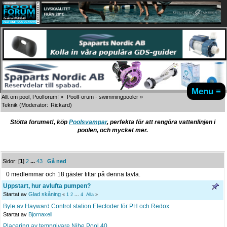
Menu ≡
Allt om pool, Poolforum!
»
PoolForum - swimmingpooler
»
Teknik
(Moderator:
Rickard
)
Stötta forumet!, köp
Poolsvampar
, perfekta för att rengöra vattenlinjen i
poolen, och mycket mer.
Sidor: [
1
]
2
...
43
Gå ned
0 medlemmar och 18 gäster tittar på denna tavla.
Uppstart, hur avlufta pumpen?
Startat av
Glad skåning
«
1
2
...
4
Alla
»
Byte av Hayward Control station Electoder för PH och Redox
Startat av
Bjornaxell
Placering av tempgivare Nibe Pool 40