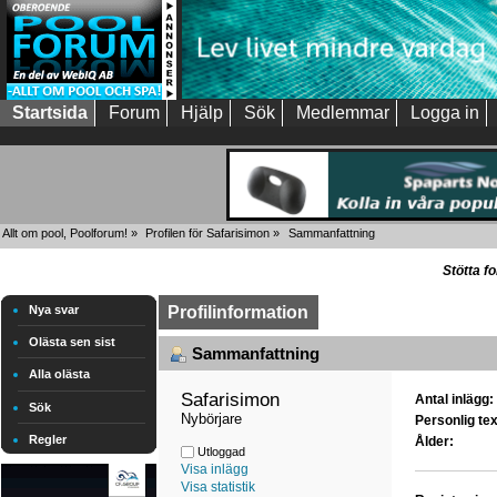
Startsida
Forum
Hjälp
Sök
Medlemmar
Logga in
Allt om pool, Poolforum!
»
Profilen för Safarisimon
»
Sammanfattning
Stötta f
Nya svar
Profilinformation
Olästa sen sist
Sammanfattning
Alla olästa
Safarisimon 
Antal inlägg:
Sök
Nybörjare
Personlig tex
Regler
Ålder:
Utloggad
Visa inlägg
Visa statistik