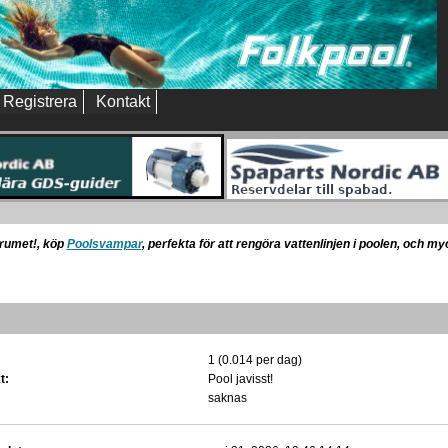
Registrera
Kontakt
orumet!, köp
Poolsvampar
, perfekta för att rengöra vattenlinjen i poolen, och m
1 (0.014 per dag)
t:
Pool javisst!
saknas