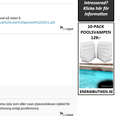
nual på sidan 8.
nual%20Liner%20generell%202021.pdf
Loggat
mma sida som sitter ovan plywoodskivan istället för
erlösning enligt poolfirmorna.
Loggat