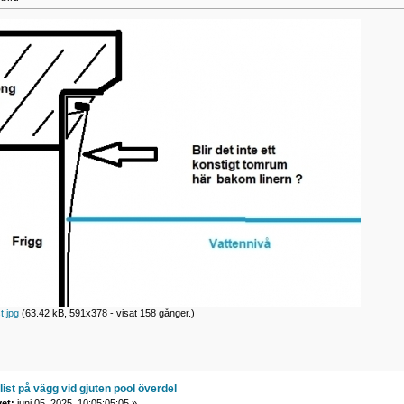
t.jpg
(63.42 kB, 591x378 - visat 158 gånger.)
list på vägg vid gjuten pool överdel
vet:
juni 05, 2025, 10:05:05:05 »