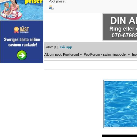
Pool javisst!
Sidor: [
1
]
Gå upp
Allt om pool, Poolforum!
»
PoolForum - swimmingpooler
»
In