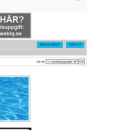
SKICKA ÄMNET
SKRIV UT
Gå till: