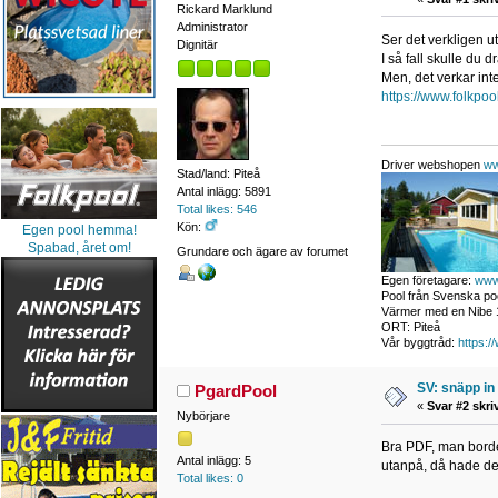
Rickard Marklund
Administrator
Ser det verkligen ut
Dignitär
I så fall skulle du 
Men, det verkar int
https://www.folk
Driver webshopen
ww
Stad/land: Piteå
Antal inlägg: 5891
Total likes: 546
Kön:
Egen pool hemma!
Spabad, året om!
Grundare och ägare av forumet
Egen företagare:
www
Pool från Svenska poo
Värmer med en Nibe 1
ORT: Piteå
Vår byggtråd:
https:/
SV: snäpp in 
PgardPool
«
Svar #2 skri
Nybörjare
Bra PDF, man borde 
Antal inlägg: 5
utanpå, då hade den 
Total likes: 0