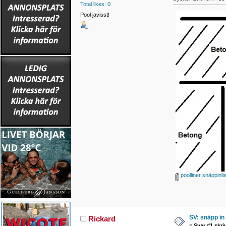
Total likes: 0
Pool javisst!
poolliner snäppinlis
SV: snäpp in 
Rickard
«
Svar #1 skri