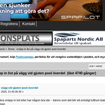
Registrera
Kontakt
ard
) »
Ämne:
snäpp in list på vägg vid gjuten pool överdel
orumet!, köp
Poolsvampar
, perfekta för att rengöra vattenlinjen i poolen, och m
 in list på vägg vid gjuten pool överdel (läst 4740 gånger)
å vägg vid gjuten pool överdel
, 2025, 21:40:30:30 »
ra snäpp in list eller har någon bra ide - känns som det blir ett onödigt luftrum bak
 bild