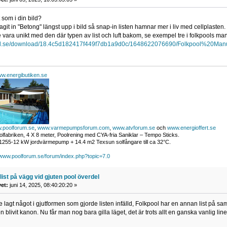
 som i din bild?
dragit in "Betong" längst upp i bild så snap-in listen hamnar mer i liv med cellplasten.
e vara unikt med den där typen av list och luft bakom, se exempel tre i folkpools ma
pool.se/download/18.4c5d182417f449f7db1a9d0c/1648622076690/Folkpool%20Ma
w.energibutiken.se
.poolforum.se
,
www.varmepumpsforum.com
,
www.atvforum.se
och
www.energioffert.se
lfabriken, 4 X 8 meter, Poolrening med CYA-fria Saniklar – Tempo Sticks.
255-12 kW jordvärmepump + 14.4 m2 Texsun solfångare till ca 32°C.
/www.poolforum.se/forum/index.php?topic=7.0
list på vägg vid gjuten pool överdel
vet:
juni 14, 2025, 08:40:20:20 »
lagt något i gjutformen som gjorde listen infälld, Folkpool har en annan list på sa
blivit kanon. Nu får man nog bara gilla läget, det är trots allt en ganska vanlig lin