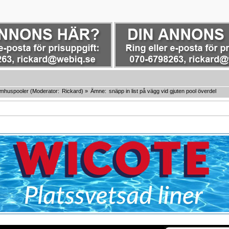
omhuspooler
(Moderator:
Rickard
) »
Ämne:
snäpp in list på vägg vid gjuten pool överdel