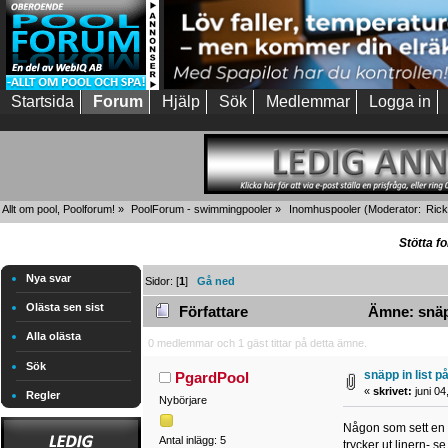
Startsida
Forum
Hjälp
Sök
Medlemmar
Logga in
Allt om pool, Poolforum!
»
PoolForum - swimmingpooler
»
Inomhuspooler
(Moderator:
Rick
Stötta f
Nya svar
Sidor: [
1
]
Gå ned
Olästa sen sist
Författare
Ämne: snäpp
Alla olästa
0 medlemmar och 1 gäst tittar på detta ämne.
Sök
snäpp in list p
PgardPool
«
skrivet:
juni 04
Regler
Nybörjare
Någon som sett en b
Antal inlägg: 5
trycker ut linern- se