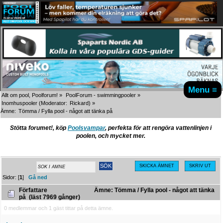
Menu ≡
Allt om pool, Poolforum!
»
PoolForum - swimmingpooler
»
Inomhuspooler
(Moderator:
Rickard
) »
Ämne:
Tömma / Fylla pool - något att tänka på
Stötta forumet!, köp
Poolsvampar
, perfekta för att rengöra vattenlinjen i
poolen, och mycket mer.
SKICKA ÄMNET
SKRIV UT
Sidor: [
1
]
Gå ned
Författare
Ämne: Tömma / Fylla pool - något att tänka
på (läst 7969 gånger)
0 medlemmar och 1 gäst tittar på detta ämne.