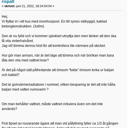
rispalt
«
skrivet:
juni 21, 2022, 18:24:04:04 »
Hej,
Vi flyttar in i ett hus med inomhuspool. En till synes välbyggd, kaklad
betongkonstruktion. (3x6m).
Den är nu fylld och vi kommer sjävklart utnyttja den men tänker att den ska
få vila vinterhalvåret.
Jag vill tömma denna höst för att kontrollera lite närmare på skicket.
Hur gör man annars, när är det läge att tömma och när bör/kan man bara
låta den vila med vattnet kvar?
Är det på något sätt påfrestande att ömsom "fukta" ömsom torka ur baljan
och kaklet?
Det är golvvärme/radiatorer i rummet, vilken besparing är det att inte hålla
baljan med vatten rumsvarm ?
Om man behåller vattnet, måste vattnet cirkulera även om det inte
används?
Fick tipset av nuvarande ägare att man vid påfyllning fyller ca 1/3 åt gången