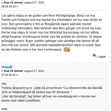
«
Svar #3 skrivet:
augusti 07, 2022,
09:26:33:33 »
Läs gärna några av de guider som finns fritt tillgängliga. Börja t ex hos
Pahlén och Folkpool som har mycket bra information om hur man sköter en
pool. Den genomgång vi fick av föregående ägare saknade mycket
nödvändigt information. Man behöver läsa flera gånger och prova sig fram.
Det tar nog några år innan man har tillräckligt bra kunskap om hur allting
viktigt fungerar. Inomhuspool borde vara lite enklare än utomhus. Ni slipper
gråsuggor, myror, flugor, paddor, getingar som samtliga inte känner till att
dom inte kan simma. Mitt speciella hatobjekt björkfrön sliper ni också. Njut
av alla fördelar som ni har med inomhuspool.
Loggat
rispalt
«
Svar #4 skrivet:
augusti 17, 2022,
07:54:42:42 »
Hej,
Tömma långsamt sa ni. Läste på annat forum "Ca 20min/cm tills det återstår
20% av höjden/djupet då sänker man till 30min/cm. "
Låter det lämpligt? Jag tänker att man via smartplugg kör x minuter per
timme med målet 1cm/30min.
mvh