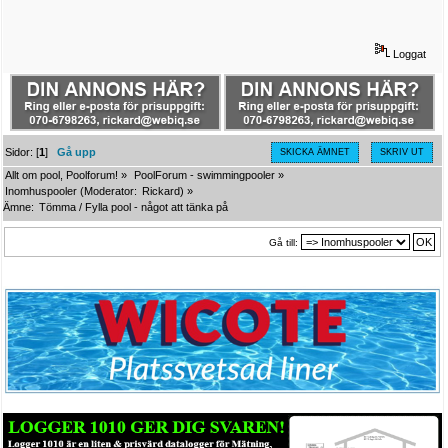
Loggat
Sidor: [
1
]
Gå upp
SKICKA ÄMNET
SKRIV UT
Allt om pool, Poolforum!
»
PoolForum - swimmingpooler
»
Inomhuspooler
(Moderator:
Rickard
) »
Ämne:
Tömma / Fylla pool - något att tänka på
Gå till: