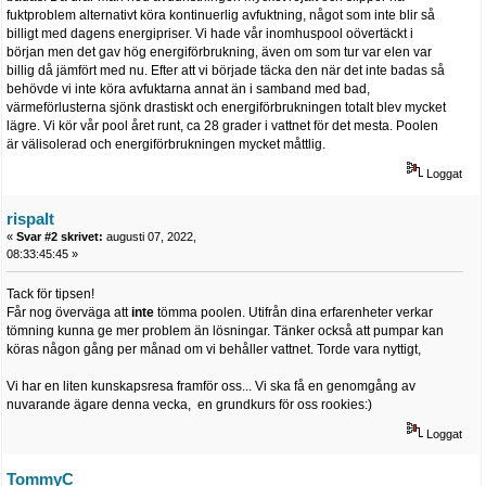
fuktproblem alternativt köra kontinuerlig avfuktning, något som inte blir så
billigt med dagens energipriser. Vi hade vår inomhuspool oövertäckt i
början men det gav hög energiförbrukning, även om som tur var elen var
billig då jämfört med nu. Efter att vi började täcka den när det inte badas så
behövde vi inte köra avfuktarna annat än i samband med bad,
värmeförlusterna sjönk drastiskt och energiförbrukningen totalt blev mycket
lägre. Vi kör vår pool året runt, ca 28 grader i vattnet för det mesta. Poolen
är välisolerad och energiförbrukningen mycket måttlig.
Loggat
rispalt
«
Svar #2 skrivet:
augusti 07, 2022,
08:33:45:45 »
Tack för tipsen!
Får nog överväga att
inte
tömma poolen. Utifrån dina erfarenheter verkar
tömning kunna ge mer problem än lösningar. Tänker också att pumpar kan
köras någon gång per månad om vi behåller vattnet. Torde vara nyttigt,
Vi har en liten kunskapsresa framför oss... Vi ska få en genomgång av
nuvarande ägare denna vecka, en grundkurs för oss rookies:)
Loggat
TommyC