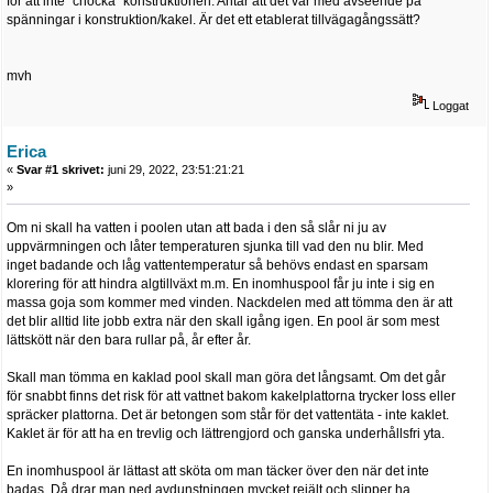
för att inte "chocka" konstruktionen. Antar att det var med avseende på
spänningar i konstruktion/kakel. Är det ett etablerat tillvägagångssätt?
mvh
Loggat
Erica
«
Svar #1 skrivet:
juni 29, 2022, 23:51:21:21
»
Om ni skall ha vatten i poolen utan att bada i den så slår ni ju av
uppvärmningen och låter temperaturen sjunka till vad den nu blir. Med
inget badande och låg vattentemperatur så behövs endast en sparsam
klorering för att hindra algtillväxt m.m. En inomhuspool får ju inte i sig en
massa goja som kommer med vinden. Nackdelen med att tömma den är att
det blir alltid lite jobb extra när den skall igång igen. En pool är som mest
lättskött när den bara rullar på, år efter år.
Skall man tömma en kaklad pool skall man göra det långsamt. Om det går
för snabbt finns det risk för att vattnet bakom kakelplattorna trycker loss eller
spräcker plattorna. Det är betongen som står för det vattentäta - inte kaklet.
Kaklet är för att ha en trevlig och lättrengjord och ganska underhållsfri yta.
En inomhuspool är lättast att sköta om man täcker över den när det inte
badas. Då drar man ned avdunstningen mycket rejält och slipper ha