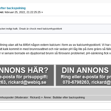
efter backspolning
vet:
februari 25, 2022, 21:22:25:25 »
ycket troligt kalk. Orsak är chock med kalciumhypoklorit
lning utan att ha tillfört någon extern kalcium i form av av kalciumhypoklorit. Vi har r
tt kalk kommit in med brunnsvattnet och när sedan pH låg lite på övre gräns så fä
r vi senare borrade en djupborrad brunn så försvann problemet. pH-sänkning fick vat
omhuspooler
(Moderator:
Rickard
) »
Ämne:
Bubblar efter backspolning