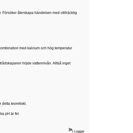
er. Försöker återskapa händelsen med otillräcklig
 i kombination med kalcium och hög temperatur
 trådskaparen höjde vattennivån. Alltså inget
detta teoretiskt.
ka pH är fel.
Loggat