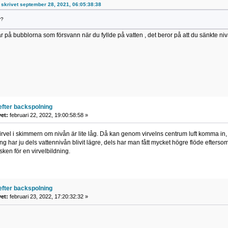
g skrivet september 28, 2021, 06:05:38:38
r?
ar på bubblorna som försvann när du fyllde på vatten , det beror på att du sänkte 
efter backspolning
vet:
februari 22, 2022, 19:00:58:58 »
virvel i skimmern om nivån är lite låg. Då kan genom virvelns centrum luft komma in, 
g har ju dels vattennivån blivit lägre, dels har man fått mycket högre flöde eftersom
sken för en virvelbildning.
efter backspolning
vet:
februari 23, 2022, 17:20:32:32 »