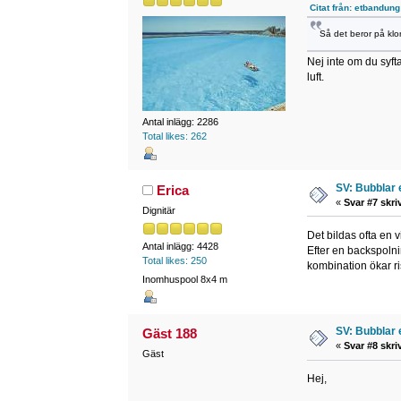
Citat från: etbandun
Så det beror på klo
Nej inte om du syft
luft.
Antal inlägg: 2286
Total likes: 262
SV: Bubblar 
Erica
«
Svar #7 skri
Dignitär
Det bildas ofta en 
Antal inlägg: 4428
Efter en backspolnin
Total likes: 250
kombination ökar ri
Inomhuspool 8x4 m
SV: Bubblar 
Gäst 188
«
Svar #8 skri
Gäst
Hej,