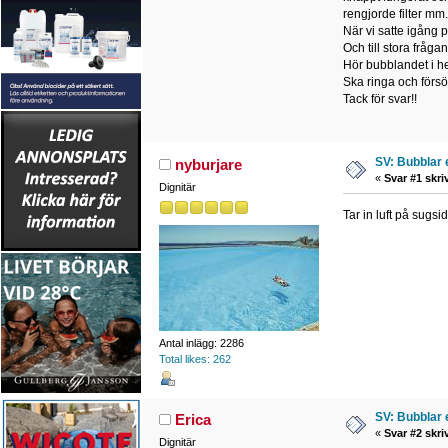
rengjorde filter mm.
När vi satte igång 
Och till stora fråga
Hör bubblandet i h
Ska ringa och försö
Tack för svar!!
SV: Bubblar 
nyburjare
«
Svar #1 skri
Dignitär
Tar in luft på sugsi
Antal inlägg: 2286
Total likes: 262
SV: Bubblar 
Erica
«
Svar #2 skri
Dignitär