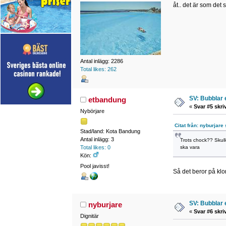
åt.. det är som det 
Antal inlägg: 2286
Total likes: 262
SV: Bubblar 
etbandung
«
Svar #5 skri
Nybörjare
Citat från: nyburjare 
Stad/land: Kota Bandung
Antal inlägg: 3
Trots chock?? Skulle
ska vara
Total likes: 0
Kön:
Pool javisst!
Så det beror på klo
SV: Bubblar 
nyburjare
«
Svar #6 skri
Dignitär