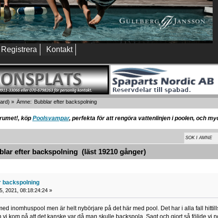
Registrera
Kontakt
ard
) »
Ämne:
Bubblar efter backspolning
orumet!, köp
Poolsvampar
, perfekta för att rengöra vattenlinjen i poolen, och m
ar efter backspolning (läst 19210 gånger)
r backspolning
05, 2021, 08:18:24:24 »
med inomhuspool men är helt nybörjare på det här med pool. Det har i alla fall hittill
 vi kom på att det kanske var då man skulle backspola. Sagt och gjort så följde vi