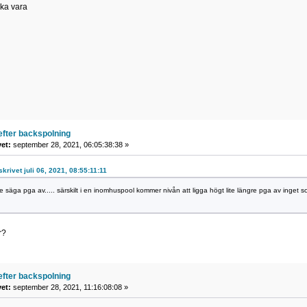
ska vara
efter backspolning
vet:
september 28, 2021, 06:05:38:38 »
skrivet juli 06, 2021, 08:55:11:11
 säga pga av..... särskilt i en inomhuspool kommer nivån att ligga högt lite längre pga av inget sollj
r?
efter backspolning
vet:
september 28, 2021, 11:16:08:08 »