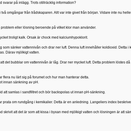
lltid svarar på inlägg. Trots otillräcklig information?
 två omgångar från trådskaparen. Allt var inte givet från början. Vidare inte nu hell
v problem eller lösning beroende på vilket klor man använder.
mycket troligt kalk. Orsak är chock med kalciumhypoklorit.
 som sänker vattennivån och drar ner luft. Denna luft innehåller koldioxid. Detta
das. Därav mjölkigt vatten.
t att det bubblar om vattennivån är låg. Drar ner mycket luft. Detta problem löstes då
r flera nu lärt sig på forumet och hur man hanterar detta.
et innan sänkning av pH.
d att samlas i sandfiltret och bör backspolas ut innan pH-sänkning.
ar prata om rundgång i kemikalier. Detta är en anledning. Langeliers index beskriver 
d skrivit att det är som att kissa i byxan med mjölkigt vatten och lösningen är att sän