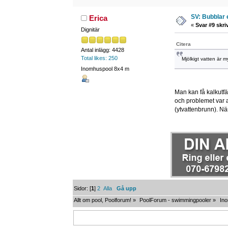
SV: Bubblar 
Erica
«
Svar #9 skri
Dignitär
Citera
Antal inlägg: 4428
Total likes: 250
Mjölkigt vatten är m
Inomhuspool 8x4 m
Man kan få kalkutfäl
och problemet var a
(ytvattenbrunn). Nä
Sidor: [
1
]
2
Alla
Gå upp
Allt om pool, Poolforum!
»
PoolForum - swimmingpooler
»
In