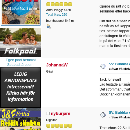
Gjorde du rätt vid
Antal inlägg: 4428
sekunder efter bac
Total likes: 250
Inomhuspool 8x4 m
Om det hela tiden bu
består av två koppl
t.ex. att man tappa
anslutingen är väl i
in på det viset ? I
man ofta först ren 
Egen pool hemma!
SV: Bubblar 
JohannaW
Spabad, året om!
«
Svar #3 skri
Gäst
Tack för svar!!
Jag testade allt igår
Det strömmar ut vat
Dock har klorhalten 
SV: Bubblar 
nyburjare
«
Svar #4 skri
Dignitär
Trots chock?? Skulle