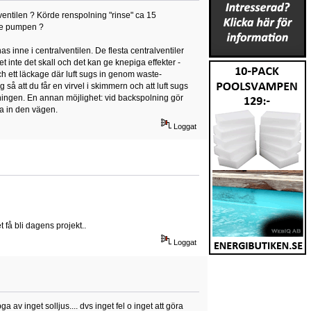
entilen ? Körde renspolning "rinse" ca 15
ade pumpen ?
s inne i centralventilen. De flesta centralventiler
inte det skall och det kan ge knepiga effekter -
ch ett läckage där luft sugs in genom waste-
g så att du får en virvel i skimmern och att luft sugs
olningen. En annan möjlighet: vid backspolning gör
ka in den vägen.
Loggat
t få bli dagens projekt..
Loggat
 av inget solljus.... dvs inget fel o inget att göra