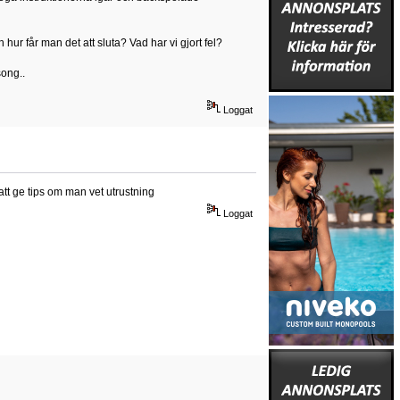
 hur får man det att sluta? Vad har vi gjort fel?
song..
Loggat
 att ge tips om man vet utrustning
Loggat