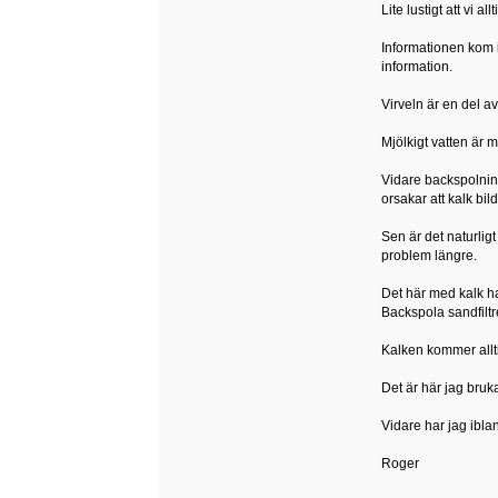
Lite lustigt att vi a
Informationen kom i
information.
Virveln är en del a
Mjölkigt vatten är 
Vidare backspolning
orsakar att kalk bil
Sen är det naturlig
problem längre.
Det här med kalk ha
Backspola sandfiltr
Kalken kommer allti
Det är här jag bruk
Vidare har jag iblan
Roger