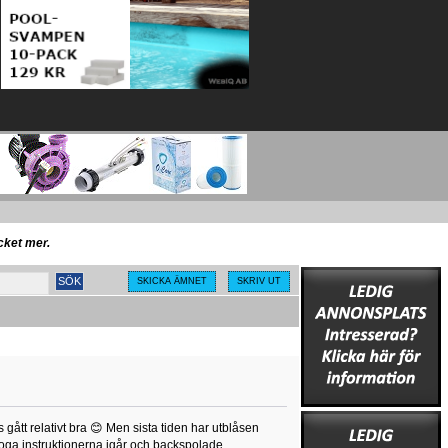
ycket mer.
SKICKA ÄMNET
SKRIV UT
s gått relativt bra 😊 Men sista tiden har utblåsen
 noga instruktionerna igår och backspolade