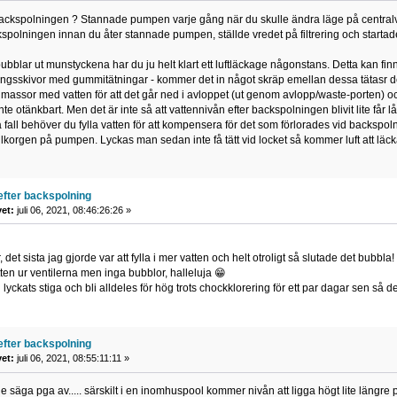
 backspolningen ? Stannade pumpen varje gång när du skulle ändra läge på centralv
kspolningen innan du åter stannade pumpen, ställde vredet på filtrering och start
bblar ut munstyckena har du ju helt klart ett luftläckage någonstans. Detta kan finna
ingsskivor med gummitätningar - kommer det in något skräp emellan dessa tätasr det 
r massor med vatten för att det går ned i avloppet (ut genom avlopp/waste-porten) o
nte otänkbart. Men det är inte så att vattennivån efter backspolningen blivit lite får lå
 så fall behöver du fylla vatten för att kompensera för det som förlorades vid backsp
silkorgen på pumpen. Lyckas man sedan inte få tätt vid locket så kommer luft att läc
efter backspolning
vet:
juli 06, 2021, 08:46:26:26 »
, det sista jag gjorde var att fylla i mer vatten och helt otroligt så slutade det bubbla!
ten ur ventilerna men inga bubblor, halleluja 😁
lyckats stiga och bli alldeles för hög trots chockklorering för ett par dagar sen så de
efter backspolning
vet:
juli 06, 2021, 08:55:11:11 »
 säga pga av..... särskilt i en inomhuspool kommer nivån att ligga högt lite längre pga