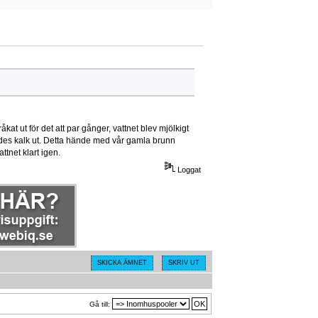
åkat ut för det att par gånger, vattnet blev mjölkigt
lldes kalk ut. Detta hände med vår gamla brunn
tnet klart igen.
Loggat
SKICKA ÄMNET
SKRIV UT
Gå till: