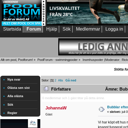
Startsida
Forum
Hjälp
Sök
Medlemmar
Logga in
Allt om pool, Poolforum!
»
PoolForum - swimmingpooler
»
Inomhuspooler
(Moderator:
Rick
Stötta f
Nya svar
Sidor: [
1
]
2
Alla
Gå ned
Olästa sen sist
Författare
Ämne: Bubbl
Alla olästa
0 medlemmar och 1 gäst tittar på detta ämne.
Sök
Bubblar efte
JohannaW
«
skrivet:
juli 
Regler
Gäst
Vi har köpt ett hus 
knappt fungerat och