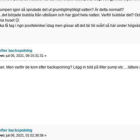
pumpen igen så sprutade det ut grumligt/mjölkigt vatten? Är detta normalt?
n..det började bubbla från utblåsen och har gjort hela natten. Varför bubblar det? Och
ela huset 😕
ka få tag i ngn pooltekniker idag men gissar att det lär bli svårt så här under högsä
efter backspolning
vet:
juli 05, 2021, 09:15:31:31 »
dan. Men varför de kom efter backspolning? Lägg in bild på filter pump etc ... lättare
efter backspolning
vet:
juli 06, 2021, 01:01:38:38 »