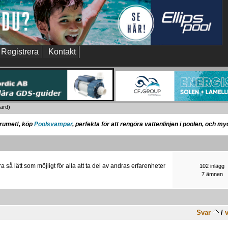
Registrera
Kontakt
ard
)
orumet!, köp
Poolsvampar
, perfekta för att rengöra vattenlinjen i poolen, och m
ra så lätt som möjligt för alla att ta del av andras erfarenheter
102 inlägg
7 ämnen
Svar
/
v