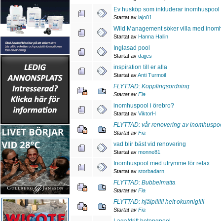
Ev husköp som inkluderar inomhuspool
Startat av
lajo01
Wild Management söker villa med inom
Startat av
Hanna Hallin
Inglasad pool
Startat av
dajjes
inspiration till er alla
Startat av
Anti Turmoil
FLYTTAD: Kopplingsordning
Startat av
Fia
inomhuspool i örebro?
Startat av
ViktorH
FLYTTAD: vår renovering av inomhuspoo
Startat av
Fia
vad blir bäst vid renovering
Startat av
monne81
Inomhuspool med utrymme för relax
Startat av
storbadarn
FLYTTAD: Bubbelmatta
Startat av
Fia
FLYTTAD: hjälp!!!!!! helt okunnig!!!!
Startat av
Fia
Laga/drift betongpool