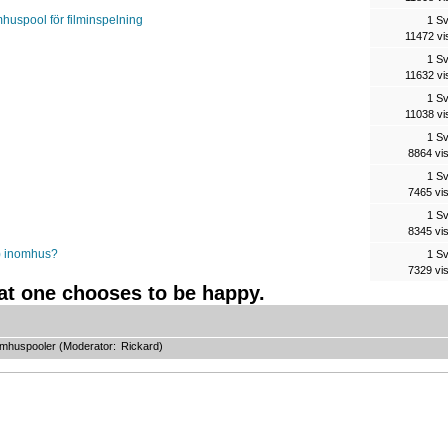
mhuspool för filminspelning
1 S
11472 vi
1 S
11632 vi
1 S
11038 vi
1 S
8864 vi
1 S
7465 vi
1 S
8345 vi
r) inomhus?
1 S
7329 vi
hat one chooses to be happy.
omhuspooler
(Moderator:
Rickard
)