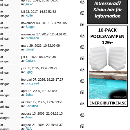
april 20, 2015, 16:57:56:56
av
jakke
sningar
var
juli 23, 2017, 14:52:52:52
av
Koffe
sningar
var
november 03, 2019, 17:47:05:05
av
Bagge
sningar
var
november 17, 2019, 12:04:01:01
av
erohnson
sningar
var
mars 29, 2021, 10:52:09:09
av
ctonel
sningar
var
juli 11, 2022, 08:42:38:38
av
Gullars
sningar
var
juni 03, 2025, 19:45:29:29
av
Lgbg
sningar
var
februari 07, 2026, 16:28:17:17
av
crazyzed
sningar
var
april 18, 2005, 10:16:00:00
av
Johan
sningar
var
oktober 12, 2005, 17:37:23:23
av
Christina
sningar
var
augusti 13, 2006, 21:04:13:13
av
Anna
sningar
var
augusti 21, 2006, 22:49:37:37
av
RLA
sningar