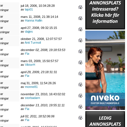
var
juli 18, 2006, 10:34:28:28
av
lajo01
sningar
var
mars 11, 2008, 21:38:14:14
av
Hanna Hallin
sningar
var
april 27, 2008, 09:32:15:15
av
dajjes
sningar
var
oktober 21, 2008, 12:07:57:57
av
Anti Turmoil
sningar
var
december 02, 2008, 19:18:53:53
av
Fia
sningar
var
mars 03, 2009, 15:50:57:57
av
ViktorH
sningar
var
april 29, 2009, 23:18:31:31
av
Fia
sningar
var
maj 31, 2009, 11:54:26:26
av
monne81
sningar
var
november 23, 2010, 16:43:02:02
av
storbadarn
sningar
var
december 13, 2010, 19:55:11:11
av
Fia
sningar
var
juli 02, 2011, 18:52:06:06
av
Fia
sningar
var