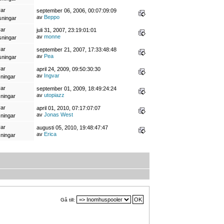
var
september 06, 2006, 00:07:09:09
av
Beppo
sningar
var
juli 31, 2007, 23:19:01:01
av
monne
sningar
var
september 21, 2007, 17:33:48:48
av
Pea
sningar
var
april 24, 2009, 09:50:30:30
av
Ingvar
sningar
var
september 01, 2009, 18:49:24:24
av
utopiazz
sningar
var
april 01, 2010, 07:17:07:07
av
Jonas West
sningar
var
augusti 05, 2010, 19:48:47:47
av
Erica
sningar
Gå till: