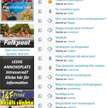
Startat av
jakke
Ny innomhus pool.
Startat av
Koffe
Med vad täcker ni era inomhuspooler?
Startat av
Bagge
Bygga plunge pool inomhus?
Startat av
erohnson
Markfukt
Startat av
ctonel
Ventilasjon og temperatur
Egen pool hemma!
Startat av
Gullars
Spabad, året om!
Hjälp nybörjare två-delad pool
Startat av
Lgbg
Täta läckande anslutning från insidan
Startat av
crazyzed
Rengöring av inomhuspool
Startat av
Hans
Billig Poolduk köpes till floatingtank
Startat av
aumhamsa
besiktiga pool
Startat av
monne
Bergsvärme och inomhuspool
Startat av
peterno