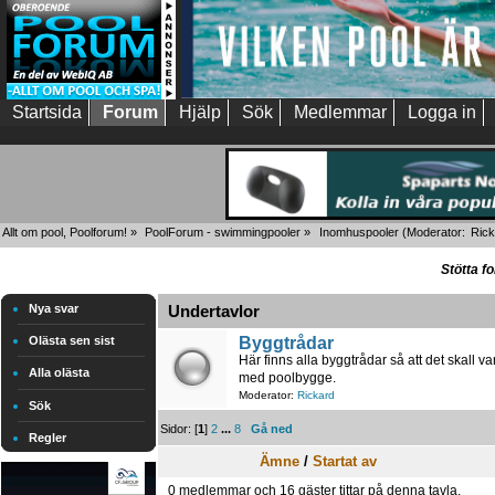
Startsida
Forum
Hjälp
Sök
Medlemmar
Logga in
Allt om pool, Poolforum!
»
PoolForum - swimmingpooler
»
Inomhuspooler
(Moderator:
Rick
Stötta f
Nya svar
Undertavlor
Byggtrådar
Olästa sen sist
Här finns alla byggtrådar så att det skall va
Alla olästa
med poolbygge.
Moderator:
Rickard
Sök
Sidor: [
1
]
2
...
8
Gå ned
Regler
Ämne
/
Startat av
0 medlemmar och 16 gäster tittar på denna tavla.