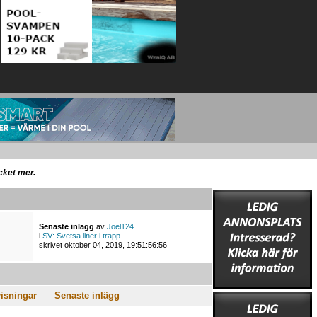
ycket mer.
Senaste inlägg
av
Joel124
i
SV: Svetsa liner i trapp...
skrivet oktober 04, 2019, 19:51:56:56
isningar
Senaste inlägg