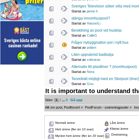
Sveriges Television söker villa med ino
Startat av
janne h
stänga innomhuspool?
Startat av
Hasse/Li
Besiktning av pool vid husköp
Startat av
CalleG
Frågor nybyggnation pol i nytt hus
Startat av
polarn
Liten uppvärmd badbalja
Startat av
cobrarax
Alternativ till plastliner ? (inomhuspool)
Startat av
Nora
Teoretiskt möjligt med en Storpool (line
Startat av
Gnu
It is important to understand t
Sidor: [
1
]
2
...
8
Gå upp
Allt om pool, Poolforum!
»
PoolForum - swimmingpooler
»
In
Normalt ämne
Låst ämne
Klistrat ämne
Hett ämne (fler än 10 svar)
Omröstning
Mycket hett ämne (fler än 20 svar)