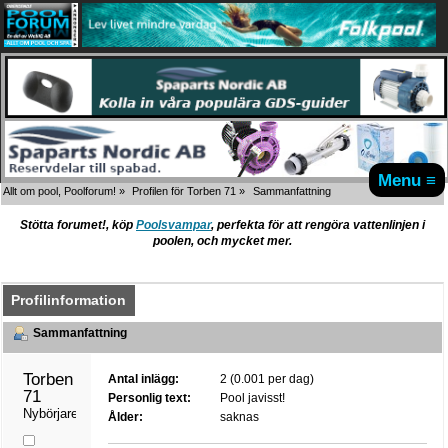
Menu ≡
Allt om pool, Poolforum!
»
Profilen för Torben 71
»
Sammanfattning
Stötta forumet!, köp
Poolsvampar
, perfekta för att rengöra vattenlinjen i
poolen, och mycket mer.
Profilinformation
Sammanfattning
Torben 
Antal inlägg:
2 (0.001 per dag)
71 
Personlig text:
Pool javisst!
Nybörjare
Ålder:
saknas