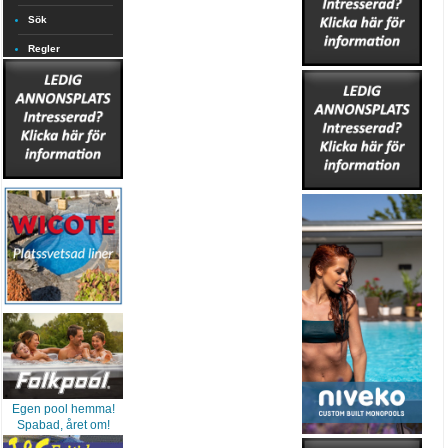
Sök
Regler
Egen pool hemma!
Spabad, året om!