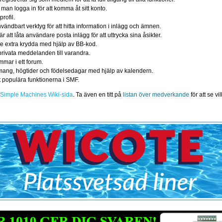
 man logga in för att komma åt sitt konto.
rofil.
vändbart verktyg för att hitta information i inlägg och ämnen.
att låta användare posta inlägg för att uttrycka sina åsikter.
ite extra krydda med hjälp av BB-kod.
rivata meddelanden till varandra.
mar i ett forum.
mang, högtider och födelsedagar med hjälp av kalendern.
t populära funktionerna i SMF.
å
Simple Machines Wiki-sida
. Ta även en titt på
listan över medverkande
för att se v