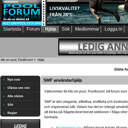
Startsida
Forum
Hjälp
Sök
Medlemmar
Logga in
Allt om pool, Poolforum!
»
Hjälp
Stötta f
Nya svar
SMF användarhjälp
Olästa sen sist
Välkommen till Allt om pool, Poolforum!, ett forum 
Alla olästa
SMF är den eleganta, effektiva, kraftfulla och kostna
Sök
och organiserat sätt. Vidare har det en mängd använd
att klicka på frågetecknet brevid sektionen i fråga el
Regler
hemsida.
Att registrera sig
- Många forum kräver att man reg