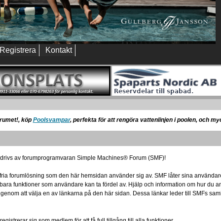
Registrera
Kontakt
orumet!, köp
Poolsvampar
, perfekta för att rengöra vattenlinjen i poolen, och m
som drivs av forumprogramvaran Simple Machines® Forum (SMF)!
dsfria forumlösning som den här hemsidan använder sig av. SMF låter sina användar
bara funktioner som användare kan ta fördel av. Hjälp och information om hur du
ler genom att välja en av länkarna på den här sidan. Dessa länkar leder till SMFs s
istrerar sig som medlem för att få full tillgång till alla funktioner.