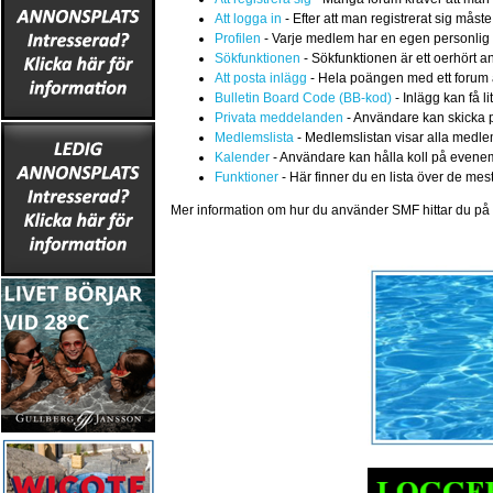
Att logga in
- Efter att man registrerat sig måste
Profilen
- Varje medlem har en egen personlig p
Sökfunktionen
- Sökfunktionen är ett oerhört an
Att posta inlägg
- Hela poängen med ett forum är 
Bulletin Board Code (BB-kod)
- Inlägg kan få l
Privata meddelanden
- Användare kan skicka p
Medlemslista
- Medlemslistan visar alla medlem
Kalender
- Användare kan hålla koll på evene
Funktioner
- Här finner du en lista över de mes
Mer information om hur du använder SMF hittar du p