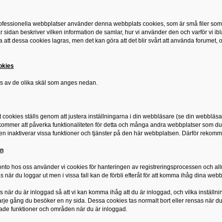
fessionella webbplatser använder denna webbplats cookies, som är små filer som ladd
 sidan beskriver vilken information de samlar, hur vi använder den och varför vi i
a att dessa cookies lagras, men det kan göra att det blir svårt att använda forumet, 
okies
s av de olika skäl som anges nedan.
t cookies ställs genom att justera inställningarna i din webbläsare (se din webbläsa
 kommer att påverka funktionaliteten för detta och många andra webbplatser som du
även inaktiverar vissa funktioner och tjänster på den här webbplatsen. Därför rekomm
in
onto hos oss använder vi cookies för hanteringen av registreringsprocessen och a
as när du loggar ut men i vissa fall kan de förbli efteråt för att komma ihåg dina web
när du är inloggad så att vi kan komma ihåg att du är inloggad, och vilka inställninga
rje gång du besöker en ny sida. Dessa cookies tas normalt bort eller rensas när du l
nsade funktioner och områden när du är inloggad.