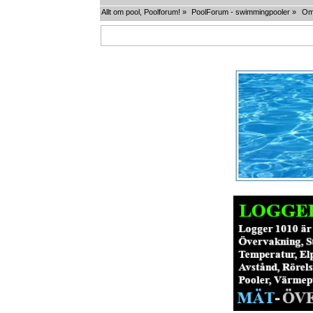
Allt om pool, Poolforum!
»
PoolForum - swimmingpooler
»
Om 