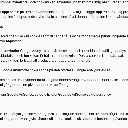
bjuder nyhetsbrev och cookies kan användas för att komma ihåg om du redan är re
a upplevelse på den här webbplatsen erbjuder vi dig att lägga upp en personlig profil
dina inställnignar måste vi ställa in cookies så att denna information kan användas
es
ll använder vi också cookies som tillhandahålls av betrodda tredje parter. I följande a
är webbplatsen.
n använder Google Analytics som är en av de mest utbredda och pålitliga analyslös
bbplatsen och hur vi kan förbättra din upplevelse. Dessa cookies kan spåra sake
så att vi kan fortsätta att producera engagerande innehåll.
Google Analytics-cookies finns på den officiella Google Analytics-sidan.
nsten som vi använder för att betjäna annonsering använder en DoubleClick-cooki
et gånger som en given annons visas för dig.
n om Google AdSense, se de officiella Googles AdSense sekretesspolicy.
 detta förtydligat saker för dig, och som tidigare nämnts - om det finns något som d
eller ej är det vanligtvis säkrare att lämna cookies aktiverade eftersom de påverka