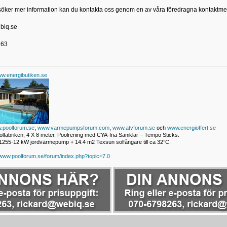
söker mer information kan du kontakta oss genom en av våra föredragna kontaktm
biq.se
263
w.energibutiken.se
.poolforum.se
,
www.varmepumpsforum.com
,
www.atvforum.se
och
www.energioffert.se
lfabriken, 4 X 8 meter, Poolrening med CYA-fria Saniklar – Tempo Sticks.
255-12 kW jordvärmepump + 14.4 m2 Texsun solfångare till ca 32°C.
/www.poolforum.se/forum/index.php?topic=7.0