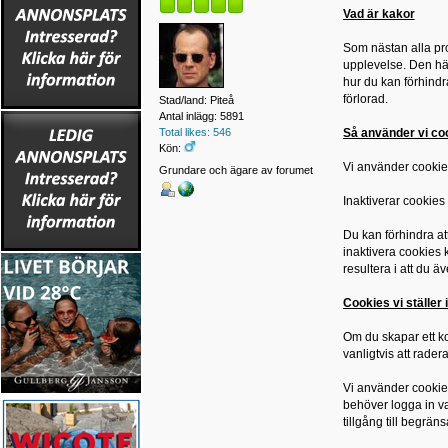
Vad är kakor
Som nästan alla pro
upplevelse. Den här
hur du kan förhindr
förlorad.
Stad/land: Piteå
Antal inlägg: 5891
Så använder vi co
Total likes: 546
Kön:
Vi använder cookie
Grundare och ägare av forumet
Inaktiverar cookies
Du kan förhindra at
inaktivera cookies
resultera i att du 
Cookies vi ställer 
Om du skapar ett k
vanligtvis att rader
Vi använder cookies 
behöver logga in va
tillgång till begrä