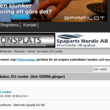
Registrera
Kontakt
Moderator:
Rickard
) »
Ämne:
Om kakor, EU cookie
orumet!, köp
Poolsvampar
, perfekta för att rengöra vattenlinjen i poolen, och m
kor, EU cookie (läst 432856 gånger)
U cookie
 10, 2018, 15:56:12:12 »
oolforum - Web Info Quality EU AB