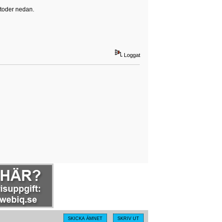
etoder nedan.
Loggat
SKICKA ÄMNET
SKRIV UT