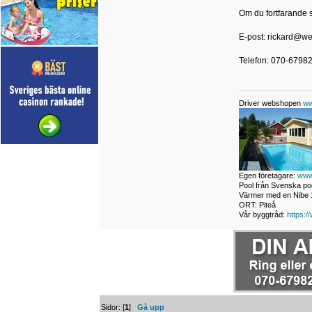
Om du fortfarande 
E-post: rickard@we
Telefon: 070-6798
Driver webshopen
ww
Egen företagare:
www
Pool från Svenska poo
Värmer med en Nibe 1
ORT: Piteå
Vår byggtråd:
https:/
Sidor: [
1
]
Gå upp