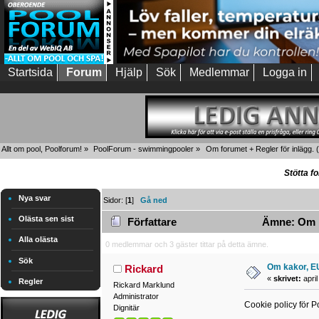
Startsida
Forum
Hjälp
Sök
Medlemmar
Logga in
Allt om pool, Poolforum!
»
PoolForum - swimmingpooler
»
Om forumet + Regler för inlägg.
(
Stötta f
Nya svar
Sidor: [
1
]
Gå ned
Olästa sen sist
Författare
Ämne: Om ka
Alla olästa
0 medlemmar och 3 gäster tittar på detta ämne.
Sök
Om kakor, E
Rickard
«
skrivet:
april
Regler
Rickard Marklund
Administrator
Cookie policy för P
Dignitär