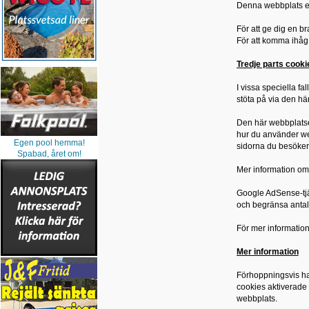
Denna webbplats er
För att ge dig en br
För att komma ihåg 
Tredje parts cooki
I vissa speciella fa
stöta på via den h
Den här webbplatse
hur du använder we
Egen pool hemma!
sidorna du besöker 
Spabad, året om!
Mer information om 
Google AdSense-tjä
och begränsa antal
För mer informatio
Mer information
Förhoppningsvis har
cookies aktiverade 
webbplats.