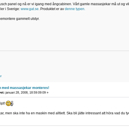
usch panel og nå er vi igang med ångcabinen. Vårt gamle massasjekar må ut og vil bl
ler i Sverige:
www.gat.se
. Produktet er av
denne typen.
 demontere gammelt utstyr.
er
n med massasjekar monteres!
vet:
januari 28, 2008, 18:59:09:09 »
öpt!
ar, men ska inte ha en maskin med alltiett. Ska bli jätte intressant att höra vad du 