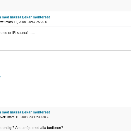
n med massasjekar monteres!
vet:
mars 11, 2008, 20:47:25:25 »
este er IR-sauna'n......
er
n med massasjekar monteres!
ivet:
mars 11, 2008, 23:12:30:30 »
rdentligt? Är du nöjd med alla funtioner?