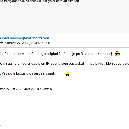
lla trädgårdar och plånböcker, det gäller bara att hitta rätt.
n med massasjekar monteres!
vet:
februari 27, 2008, 13:38:37:37 »
d 2 bad men vi har forløpig mulighet for å dusje på 3 steder.... + utedusj
et til i går igjen og vi kjøpte en IR-sauna som også skal inn på badet. Men det prosjekte
.
Vi valgte Luxus utgaven, selvsagt....
uari 27, 2008, 13:44:19:19 av Bidda
»
er