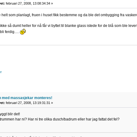
vet:
februari 27, 2008, 13:08:34:34 »
 helt som planlagt, fruen i huset fikk bestemme og da ble det ombygging fra vaskerom 
 ikke så dumt heller for nå får vi byttet til blanke glass istede for de blå som ble lev
i ferdig.....
er
n med massasjekar monteres!
vet:
februari 27, 2008, 13:19:31:31 »
ggt blir det!
mmen har ni? Har ni tre olika dusch/badrum eller har jag fattat det fel?