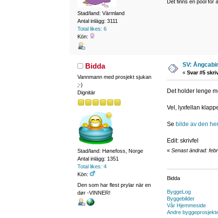
Det finns en pool för a
Stad/land: Värmland
Antal inlägg: 3111
Total likes: 6
Kön:
SV: Ångcabi
Bidda
«
Svar #5 skri
Vannmann med prosjekt sjukan
;-)
Det holder lenge me
Dignitär
Vel, lyxfellan klapp
Se
bilde av den her
Edit: skrivfel
«
Senast ändrad: febr
Stad/land: Hønefoss, Norge
Antal inlägg: 1351
Total likes: 4
Kön:
Bidda
Den som har flest prylar när en
ByggeLog
dør -VINNER!
Byggebilder
Vår Hjemmeside
Andre byggeprosjekt