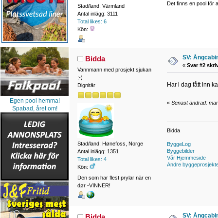
Det finns en pool för a
Stad/land: Värmland
Antal inlägg: 3111
Total likes: 6
Kön:
SV: Ångcabi
Bidda
«
Svar #2 skri
Vannmann med prosjekt sjukan
;-)
Har i dag fått inn k
Dignitär
Egen pool hemma!
«
Senast ändrad: mar
Spabad, året om!
Bidda
Stad/land: Hønefoss, Norge
ByggeLog
Byggebilder
Antal inlägg: 1351
Vår Hjemmeside
Total likes: 4
Andre byggeprosjekt
Kön:
Den som har flest prylar när en
dør -VINNER!
SV: Ångcabi
Bidda