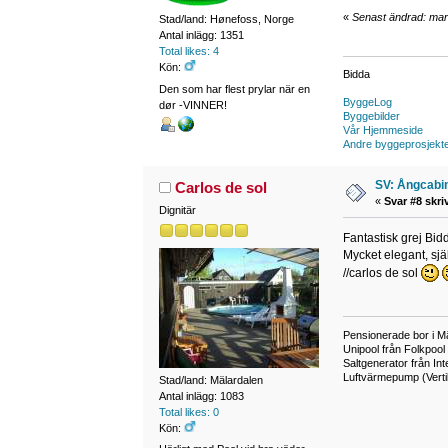
«
Senast ändrad: mar
Stad/land: Hønefoss, Norge
Antal inlägg: 1351
Total likes: 4
Kön:
Bidda
Den som har flest prylar när en
ByggeLog
dør -VINNER!
Byggebilder
Vår Hjemmeside
Andre byggeprosjekt
SV: Ångcabi
Carlos de sol
«
Svar #8 skri
Dignitär
Fantastisk grej Bid
Mycket elegant, själ
//carlos de sol
Pensionerade bor i Mä
Unipool från Folkpool 
Saltgenerator från Int
Luftvärmepump (Verti
Stad/land: Mälardalen
Antal inlägg: 1083
Total likes: 0
Kön: