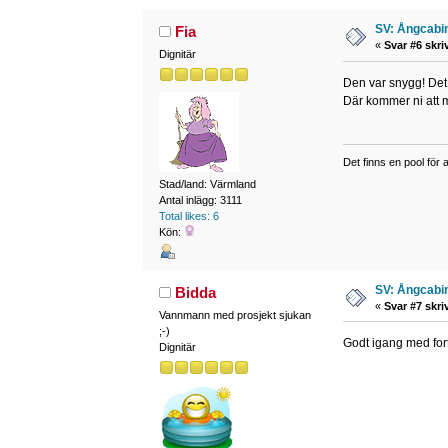
SV: Ångcabi
Fia
«
Svar #6 skri
Dignitär
Den var snygg! Det 
Där kommer ni att m
Det finns en pool för a
Stad/land: Värmland
Antal inlägg: 3111
Total likes: 6
Kön:
SV: Ångcabi
Bidda
«
Svar #7 skri
Vannmann med prosjekt sjukan
;-)
Godt igang med for
Dignitär