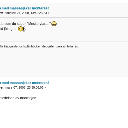
n med massasjekar monteres!
vet:
februari 27, 2008, 13:42:23:23 »
är som du säger, "Mest prylar....."
å jättegott.
lla trädgårdar och plånböcker, det gäller bara att hitta rätt.
n med massasjekar monteres!
vet:
mars 07, 2008, 23:39:06:06 »
tsettelsen av montasjen: