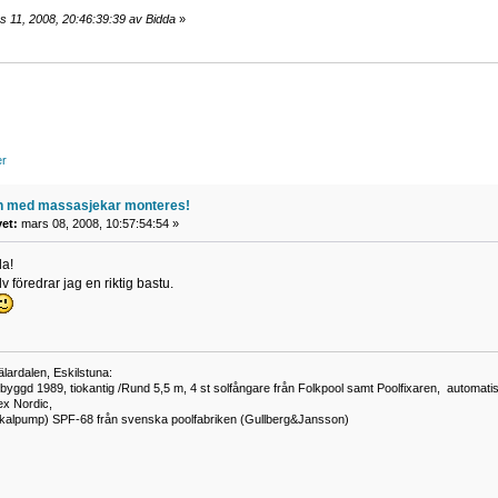
s 11, 2008, 20:46:39:39 av Bidda
»
er
n med massasjekar monteres!
vet:
mars 08, 2008, 10:57:54:54 »
da!
v föredrar jag en riktig bastu.
lardalen, Eskilstuna:
byggd 1989, tiokantig /Rund 5,5 m, 4 st solfångare från Folkpool samt Poolfixaren, automatisk s
ex Nordic,
kalpump) SPF-68 från svenska poolfabriken (Gullberg&Jansson)