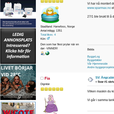
Vi har nå montert d
www.sparmax.no
el
27/1 ble brukt til å
Stad/land: Hønefoss, Norge
Antal inlägg: 1351
Total likes: 4
Kön:
Den som har flest prylar när en
dør -VINNER!
Bidda
ByggeLog
Byggebilder
Vår Hjemmeside
Andre byggeprosjekt
SV: Ångcabi
Fia
«
Svar #1 skri
Dignitär
Vilken maskin du k
Vi går i samma tank