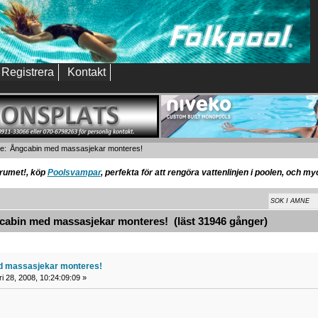
Registrera
Kontakt
e:
Ångcabin med massasjekar monteres!
orumet!, köp
Poolsvampar
, perfekta för att rengöra vattenlinjen i poolen, och m
abin med massasjekar monteres! (läst 31946 gånger)
d massasjekar monteres!
i 28, 2008, 10:24:09:09 »