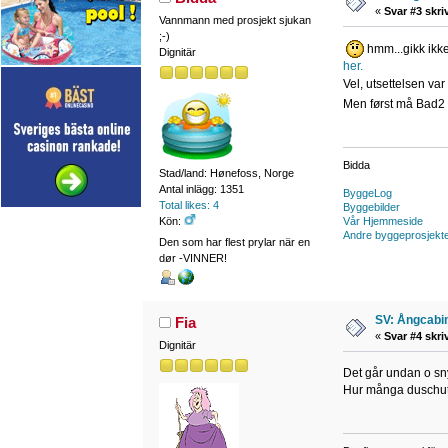
«
Svar #3 skri
Vannmann med prosjekt sjukan
;-)
hmm...gikk ikke
Dignitär
her.
Vel, utsettelsen var
Men først må Bad2 bl
Bidda
Stad/land: Hønefoss, Norge
Antal inlägg: 1351
ByggeLog
Total likes: 4
Byggebilder
Kön:
Vår Hjemmeside
Andre byggeprosjekt
Den som har flest prylar när en
dør -VINNER!
SV: Ångcabi
Fia
«
Svar #4 skri
Dignitär
Det går undan o sny
Hur många duschutru