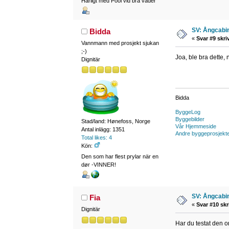
Härligt med Pool vid bra väder
SV: Ångcabi
Bidda
«
Svar #9 skri
Vannmann med prosjekt sjukan
;-)
Joa, ble bra dette, n
Dignitär
Bidda
ByggeLog
Byggebilder
Stad/land: Hønefoss, Norge
Vår Hjemmeside
Antal inlägg: 1351
Andre byggeprosjekt
Total likes: 4
Kön:
Den som har flest prylar när en
dør -VINNER!
SV: Ångcabi
Fia
«
Svar #10 skr
Dignitär
Har du testat den o