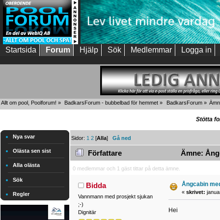
Startsida
Forum
Hjälp
Sök
Medlemmar
Logga in
Allt om pool, Poolforum!
»
BadkarsForum - bubbelbad för hemmet
»
BadkarsForum
»
Ämn
Stötta f
Nya svar
Sidor:
1
2
[
Alla
]
Gå ned
Olästa sen sist
Författare
Ämne: Ångc
Alla olästa
0 medlemmar och 1 gäst tittar på detta ämne.
Sök
Ångcabin me
Bidda
«
skrivet:
januar
Regler
Vannmann med prosjekt sjukan
;-)
Hei
Dignitär