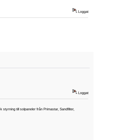
Loggat
Loggat
tyrning till solpaneler från Primastar, Sandfilter,