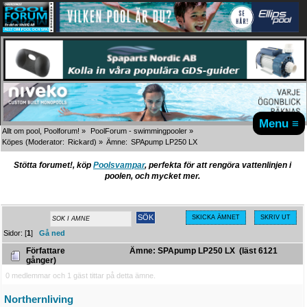
Menu ≡
Allt om pool, Poolforum!
»
PoolForum - swimmingpooler
»
Köpes
(Moderator:
Rickard
) »
Ämne:
SPApump LP250 LX
Stötta forumet!, köp
Poolsvampar
, perfekta för att rengöra vattenlinjen i
poolen, och mycket mer.
SKICKA ÄMNET
SKRIV UT
Sidor: [
1
]
Gå ned
Författare
Ämne: SPApump LP250 LX (läst 6121
gånger)
0 medlemmar och 1 gäst tittar på detta ämne.
Northernliving