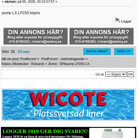
«
skrivet:
juli 05, 2020, 20:15:57:57 »
pump LX LP250 köpes
Loggat
Sidor: [
1
]
Gå upp
SKICKA ÄMNET
SKRIV UT
Allt om pool, Poolforum!
»
PoolForum - swimmingpooler
»
Köpes
(Moderator:
Rickard
) »
Ämne:
SPApump LP250 LX
Gå till: