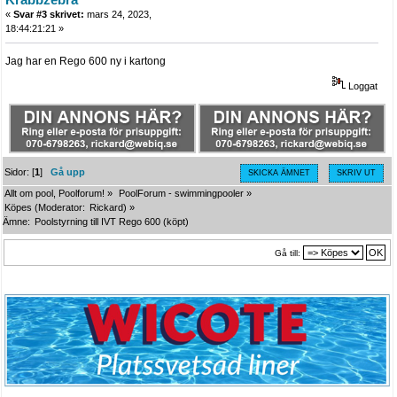
«
Svar #3 skrivet:
mars 24, 2023,
18:44:21:21 »
Jag har en Rego 600 ny i kartong
Loggat
Sidor: [
1
]
Gå upp
SKICKA ÄMNET
SKRIV UT
Allt om pool, Poolforum!
»
PoolForum - swimmingpooler
»
Köpes
(Moderator:
Rickard
) »
Ämne:
Poolstyrning till IVT Rego 600 (köpt)
Gå till: