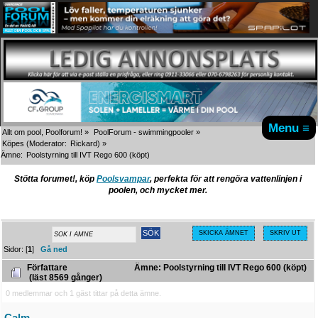
Menu ≡
Allt om pool, Poolforum!
»
PoolForum - swimmingpooler
»
Köpes
(Moderator:
Rickard
) »
Ämne:
Poolstyrning till IVT Rego 600 (köpt)
Stötta forumet!, köp
Poolsvampar
, perfekta för att rengöra vattenlinjen i
poolen, och mycket mer.
SKICKA ÄMNET
SKRIV UT
Sidor: [
1
]
Gå ned
Författare
Ämne: Poolstyrning till IVT Rego 600 (köpt)
(läst 8569 gånger)
0 medlemmar och 1 gäst tittar på detta ämne.
Calm