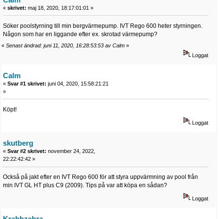
«
skrivet:
maj 18, 2020, 18:17:01:01 »
Söker poolstyrning till min bergvärmepump. IVT Rego 600 heter styrningen.
Någon som har en liggande efter ex. skrotad värmepump?
«
Senast ändrad: juni 11, 2020, 16:28:53:53 av Calm
»
Loggat
Calm
«
Svar #1 skrivet:
juni 04, 2020, 15:58:21:21
»
Köpt!
Loggat
skutberg
«
Svar #2 skrivet:
november 24, 2022,
22:22:42:42 »
Också på jakt efter en IVT Rego 600 för att styra uppvärmning av pool från
min IVT GL HT plus C9 (2009). Tips på var att köpa en sådan?
Loggat
Krabbzebra