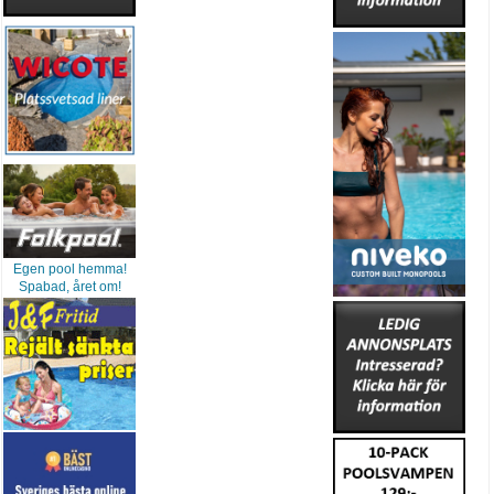
Egen pool hemma!
Spabad, året om!