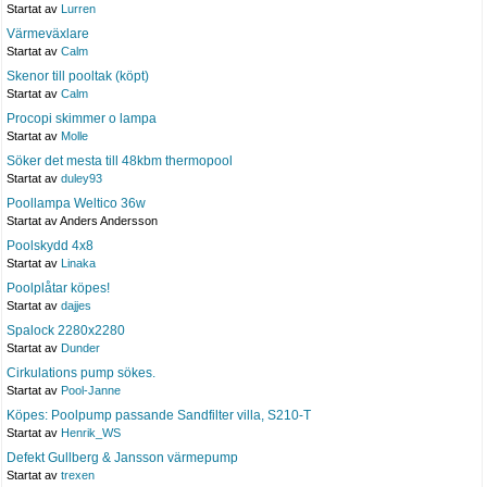
Startat av
Lurren
Värmeväxlare
Startat av
Calm
Skenor till pooltak (köpt)
Startat av
Calm
Procopi skimmer o lampa
Startat av
Molle
Söker det mesta till 48kbm thermopool
Startat av
duley93
Poollampa Weltico 36w
Startat av Anders Andersson
Poolskydd 4x8
Startat av
Linaka
Poolplåtar köpes!
Startat av
dajjes
Spalock 2280x2280
Startat av
Dunder
Cirkulations pump sökes.
Startat av
Pool-Janne
Köpes: Poolpump passande Sandfilter villa, S210-T
Startat av
Henrik_WS
Defekt Gullberg & Jansson värmepump
Startat av
trexen