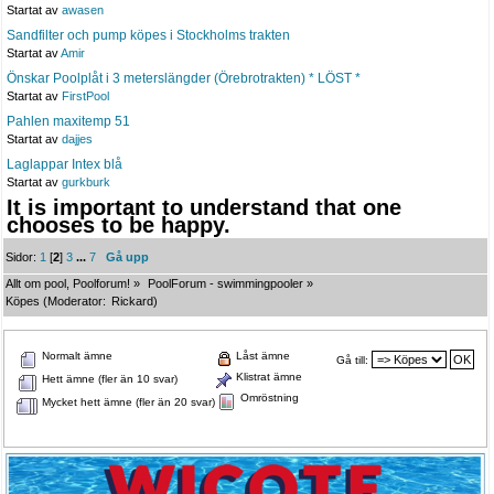
Startat av
awasen
Sandfilter och pump köpes i Stockholms trakten
Startat av
Amir
Önskar Poolplåt i 3 meterslängder (Örebrotrakten) * LÖST *
Startat av
FirstPool
Pahlen maxitemp 51
Startat av
dajjes
Laglappar Intex blå
Startat av
gurkburk
It is important to understand that one
chooses to be happy.
Sidor:
1
[
2
]
3
...
7
Gå upp
Allt om pool, Poolforum!
»
PoolForum - swimmingpooler
»
Köpes
(Moderator:
Rickard
)
Normalt ämne
Låst ämne
Gå till:
Klistrat ämne
Hett ämne (fler än 10 svar)
Omröstning
Mycket hett ämne (fler än 20 svar)