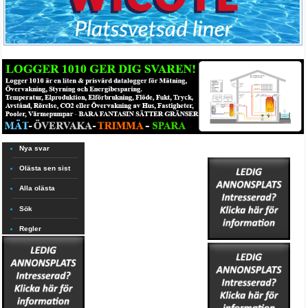
Nya svar
Olästa sen sist
Alla olästa
Sök
Regler