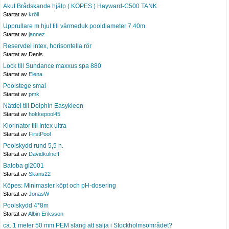
Akut Brådskande hjälp ( KÖPES ) Hayward-C500 TANK
Startat av
kröll
Upprullare m hjul till värmeduk pooldiameter 7.40m
Startat av
jannez
Reservdel intex, horisontella rör
Startat av Denis
Lock till Sundance maxxus spa 880
Startat av
Elena
Poolstege smal
Startat av
pmk
Nätdel till Dolphin Easykleen
Startat av
hokkepool45
Klorinator till Intex ultra
Startat av
FirstPool
Poolskydd rund 5,5 n.
Startat av
Davidkulneff
Baloba gl2001
Startat av
Skans22
Köpes: Minimaster köpt och pH-dosering
Startat av
JonasW
Poolskydd 4*8m
Startat av
Albin Eriksson
ca. 1 meter 50 mm PEM slang att sälja i Stockholmsområdet?