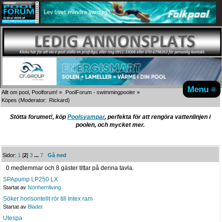
Menu ≡
Allt om pool, Poolforum!
»
PoolForum - swimmingpooler
»
Köpes
(Moderator:
Rickard
)
Stötta forumet!, köp
Poolsvampar
, perfekta för att rengöra vattenlinjen i
poolen, och mycket mer.
Sidor:
1
[
2
]
3
...
7
Gå ned
0 medlemmar och 8 gäster tittar på denna tavla.
SPApump LP250 LX
Startat av
Northernliving
Söker horisontellt rör till Intex ram
Startat av
Bladet
Utespa