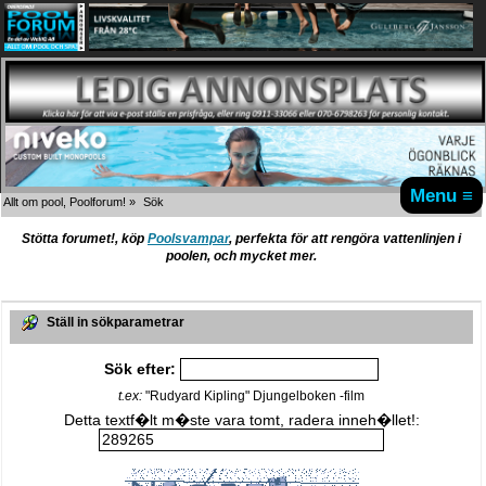
Menu ≡
Allt om pool, Poolforum!
»
Sök
Stötta forumet!, köp
Poolsvampar
, perfekta för att rengöra vattenlinjen i
poolen, och mycket mer.
Ställ in sökparametrar
Sök efter:
t.ex:
"Rudyard Kipling" Djungelboken -film
Detta textf�lt m�ste vara tomt, radera inneh�llet!: