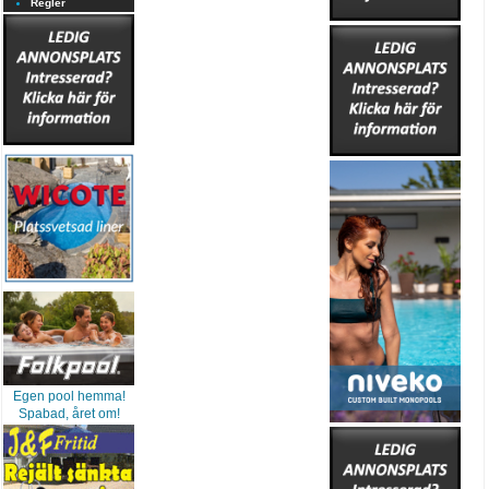
Regler
Egen pool hemma!
Spabad, året om!