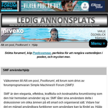
Menu ≡
Allt om pool, Poolforum!
»
Hjälp
Stötta forumet!, köp
Poolsvampar
, perfekta för att rengöra vattenlinjen i
poolen, och mycket mer.
SMF användarhjälp
Välkommen till Allt om pool, Poolforum!, ett forum som drivs av
forumprogramvaran Simple Machines® Forum (SMF)!
SMF är den eleganta, effektiva, kraftfulla och kostnadsfria forumlösning som
den här hemsidan använder sig av. SMF låter sina användare delta i
diskussioner om olika ämnen på ett smart och organiserat sätt. Vidare har
det en mängd användbara funktioner som användare kan ta fördel av. Hjälp