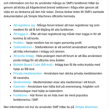
och information om hur du använder många av SMFs funktioner hittar du
genom att klicka på frågetecknet brevid sektionen i fråga eller genom att
välja en av länkarna på den här sidan. Dessa länkar leder till SMFs samlade
dokumentation på Simple Machines officiella hemsida.
Att registrera sig
- Många forum kräver att man registrerar sig som
medlem för att få full tillgång till alla funktioner.
Att logga in
- Efter att man registrerat sig måste man logga in för att
komma åt sitt konto.
Profilen
- Varje medlem har en egen personlig profil.
Sökfunktionen
- Sökfunktionen är ett oerhört användbart verktyg för
att hitta information i inlägg och ämnen.
Att posta inlägg
- Hela poängen med ett forum är att låta användare
posta inlägg för att uttrycka sina åsikter.
Bulletin Board Code (BB-kod)
- Inlägg kan få lite extra krydda med
hjälp av BB-kod.
Privata meddelanden
- Användare kan skicka privata meddelanden
till varandra.
Medlemslista
- Medlemslistan visar alla medlemmar i ett forum.
Kalender
- Användare kan hålla koll på evenemang, högtider och
födelsedagar med hjälp av kalendern.
Funktioner
- Här finner du en lista över de mest populära
funktionerna i SMF.
Mer information om hur du använder SMF hittar du på
Simple Machines