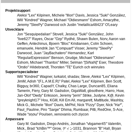
Projektsupport
Aleksi "Lex" Kilpinen, Michele "Illori" Davis, Jessica "Suki" González,
Will "Kindred" Wagner, Michael "Oldiesmann" Eshom, Amacythe,
Jeremy "SleePy" Darwood och Justin "metallica48423" O'Leary
Utvecklare
Jon "Sesquipedalian" Stovell, Jessica "Suki" González, John
"live627" Rayes, Oscar "Ozp" Rydhé, Shawn Bulen, Norv, Aaron van
Geffen, Antechinus, Bjoern "Bloc" Kristiansen, Colin Schoen,
emanuele, Hendrik Jan "Compuart" Visser, Jeremy "SleePy"
Darwood, Juan "JayBachatero" Hernandez, Karl
"RegularExpression" Benson, Grudge, Michael "Oldiesmann"
Eshom, Michael "Thantos" Miller, Selman "[SiNaN]" Eser, Theodore
"Orstio" Hildebrandt, Thorsten "TE" Eurich och winrules
Supportspecialister
Will "Kindred" Wagner, lurkalot, shadav, Steve, Aleksi "Lex" Kilpinen,
JimM, Adish "(F.L.A.M.E.R)" Patel, Aleksi "Lex" Kilpinen, Ben Scott,
Bigguy, br360, CapadY, Chalky, Chas Large, Duncan85, Eliana
Tamerin, Fiery, Gary M. Gadsdon, GigaWatt, gbsothere, Harro, Huw,
Jan-Olof "Owdy" Eriksson, Jeremy "jerm" Strike, Justyne, K@, Kevin
"greyknight17" Hou, KGIII, Kill Em All, margarett, Mattitude, Mashby,
Mick G., Michele "Illori" Davis, MrPhil, Nick "Fizzy" Dyer, Nick "Ha²",
Paul_Pauline, Piro "Sarge" Dhima, Rumbaar, Pitti, RedOne, S-Ace,
Wade "sησω" Poulsen, xenovanis och ziycon
Anpassare
Gary M. Gadsdon, Diego Andrés, Jonathan "vbgamer45" Valentin,
Mick., Brad "IchBin™" Grow, ディン1031, Brannon "B" Hall, Bryan