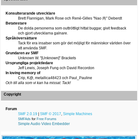
Konsulterarande utvecklare
Brett Flannigan, Mark Rose och René-Gilles "Nao 尚" Deberdt
Betatestare
De dolda personerna som outtröttligt hittat buggar, givit feedback
och gjort utvecklarna galnare.
Språköversättare
Tack för era insatser som gör det möjligt för människor världen över
att använda SMF.
Grundaren av SMF
Unknown W. "[Unknown]" Brackets
Ursprungliga projektledare
Jeff Lewis, Joseph Fung och David Recordon
In loving memory of
Crip, K@, metallica48423 och Paul_Pauline
Och till alla som vi kan ha missat: Tack!
Copyright
Forum
SMF 2.0.19
|
SMF © 2017
,
Simple Machines
SMFAds
for
Free Forums
Simple Audio Video Embedder