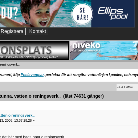
Registrera
Kontakt
reningsverk..
orumet!, köp
Poolsvampar
, perfekta för att rengöra vattenlinjen i poolen, och m
nna, vatten o reningsverk.. (läst 74631 gånger)
tten o reningsverk..
13, 2008, 13:37:28:28 »
m det här med badtunnor o reningsverk..