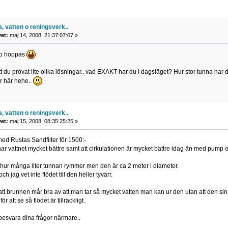
, vatten o reningsverk..
vet:
maj 14, 2008, 21:37:07:07 »
g o hoppas
att du prövat lite olika lösningar.. vad EXAKT har du i dagsläget? Hur stor tunna har du
r här hehe..
, vatten o reningsverk..
vet:
maj 15, 2008, 08:35:25:25 »
 med Rustas Sandfilter för 1500:-
ar vattnet mycket bättre samt att cirkulationen är mycket bättre idag än med pump och 
te hur många liter tunnan rymmer men den är ca 2 meter i diameter.
 jag vet inte flödet till den heller tyvärr.
 att brunnen mår bra av att man tar så mycket vatten man kan ur den utan att den sina
ör att se så flödet är tillräckligt.
 besvara dina frågor närmare..