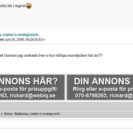
bla lite i regnet
, vatten o reningsverk..
vet:
juni 24, 2008, 06:24:53:53 »
pet i tunnan jag undrade över o hur många munstycken har du??
»
Ämne:
Badtunna, vatten o reningsverk..