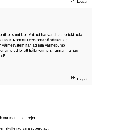
Loggat
ilter samt klor. Vattnet har varit helt perfekt hela
t lock. Normalt i veckorna så sänker jag
. Som värmesystem har jag min värmepump
vintertid för att hålla värmen. Tunnan har jag
ad!
Loggat
 var man hitta grejer.
en skulle jag vara superglad.