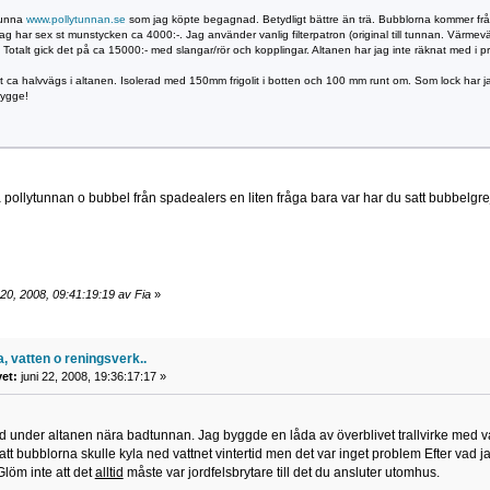
yunna
www.pollytunnan.se
som jag köpte begagnad. Betydligt bättre än trä. Bubblorna kommer fr
ag har sex st munstycken ca 4000:-. Jag använder vanlig filterpatron (original till tunnan. Vär
. Totalt gick det på ca 15000:- med slangar/rör och kopplingar. Altanen har jag inte räknat med i
ca halvvägs i altanen. Isolerad med 150mm frigolit i botten och 100 mm runt om. Som lock har jag
bygge!
 pollytunnan o bubbel från spadealers en liten fråga bara var har du satt bubbelg
 20, 2008, 09:41:19:19 av Fia
»
, vatten o reningsverk..
vet:
juni 22, 2008, 19:36:17:17 »
under altanen nära badtunnan. Jag byggde en låda av överblivet trallvirke med vat
 att bubblorna skulle kyla ned vattnet vintertid men det var inget problem Efter vad ja
löm inte att det
alltid
måste var jordfelsbrytare till det du ansluter utomhus.