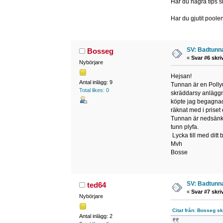
Har du några tips s
Har du gjutit poolen
SV: Badtunna
Bosseg
«
Svar #6 skri
Nybörjare
Hejsan!
Antal inlägg: 9
Tunnan är en Poll
Total likes: 0
skräddarsy anläggni
köpte jag begagnad 
räknat med i priset
Tunnan är nedsänkt 
tunn plyfa.
Lycka till med ditt 
Mvh
Bosse
SV: Badtunna
ted64
«
Svar #7 skri
Nybörjare
Citat från: Bosseg sk
Antal inlägg: 2