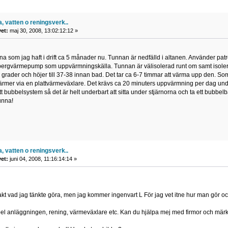
, vatten o reningsverk..
vet:
maj 30, 2008, 13:02:12:12 »
a som jag haft i drift ca 5 månader nu. Tunnan är nedfälld i altanen. Använder patronf
 bergvärmepump som uppvärmningskälla. Tunnan är välisolerad runt om samt isolera
0 grader och höjer till 37-38 innan bad. Det tar ca 6-7 timmar att värma upp den
mer via en plattvärmeväxlare. Det krävs ca 20 minuters uppvärmning per dag under 
t bubbelsystem så det är helt underbart att sitta under stjärnorna och ta ett bubbelb
unna!
, vatten o reningsverk..
vet:
juni 04, 2008, 11:16:14:14 »
akt vad jag tänkte göra, men jag kommer ingenvart L För jag vet itne hur man gör och
bel anläggningen, rening, värmeväxlare etc. Kan du hjälpa mej med firmor och märk