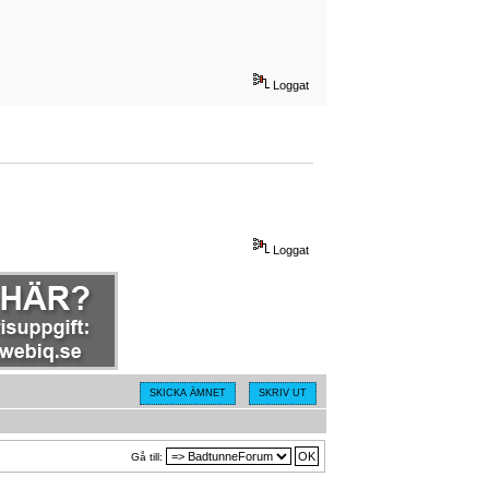
Loggat
Loggat
SKICKA ÄMNET
SKRIV UT
Gå till: