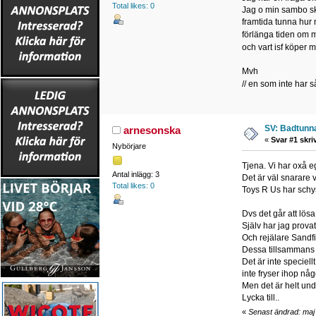
Total likes: 0
Jag o min sambo sku
framtida tunna hur 
förlänga tiden om m
och vart isf köper
Mvh
// en som inte har s
SV: Badtunna
arnesonska
«
Svar #1 skri
Nybörjare
Tjena. Vi har oxå e
Antal inlägg: 3
Det är väl snarare va
Total likes: 0
Toys R Us har schyss
Dvs det går att lösa
Själv har jag provat
Och rejälare Sandfi
Dessa tillsammans m
Det är inte speciell
inte fryser ihop nå
Men det är helt und
Lycka till..
«
Senast ändrad: maj