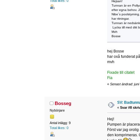
Total likes: 0
Hejsan!
Tunnan är en Poll
efter egna behov. J
Nibe´s poolstyrning
har ritningar.
Tunnan är nedsänkt 
Lycka till med ditt 
Mvh
Bosse
hej Bosse
har oxå funderat på
mvh
Fixade till citatet
Fia
«
Senast ändrad: juni
SV: Badtunna
Bosseg
«
Svar #8 skri
Nybörjare
Hej!
Antal inlägg: 9
Pumpen är placerad 
Total likes: 0
Först var jag orolig
den komprimeras. G