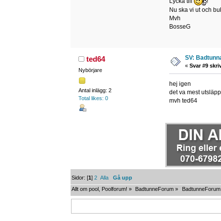
Lycka till
!
Nu ska vi ut och bub
Mvh
BosseG
SV: Badtunna
ted64
«
Svar #9 skri
Nybörjare
hej igen
Antal inlägg: 2
det va mest utsläp
Total likes: 0
mvh ted64
Sidor: [
1
]
2
Alla
Gå upp
Allt om pool, Poolforum!
»
BadtunneForum
»
BadtunneForum