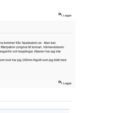
Loggat
orna kommer från Spadealers.se . Man kan
lterpatron (original till tunnan. Värmeväxlaren
gar/rör och kopplingar. Altanen har jag inte
om lock har jag 100mm frigolit som jag klätt med
Loggat