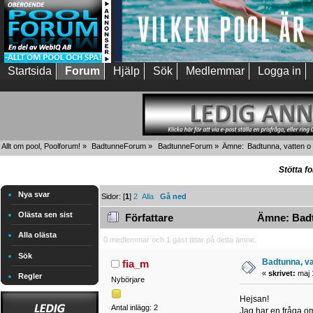
Startsida
Forum
Hjälp
Sök
Medlemmar
Logga in
Allt om pool, Poolforum!
»
BadtunneForum
»
BadtunneForum
»
Ämne:
Badtunna, vatten o 
Stötta f
Nya svar
Sidor: [
1
]
2
Alla
Gå ned
Olästa sen sist
Författare
Ämne: Badtu
Alla olästa
0 medlemmar och 1 gäst tittar på detta ämne.
Sök
Badtunna, va
fia_m
«
skrivet:
maj 
Regler
Nybörjare
Hejsan!
Antal inlägg: 2
Jag har en fråga o