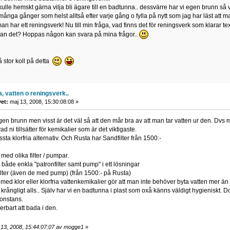
lle hemskt gärna vilja bli ägare till en badtunna.. dessvärre har vi egen brunn så vi
många gånger som helst alltså efter varje gång o fylla på nytt som jag har läst att 
an har ett reningsverk! Nu till min fråga, vad finns det för reningsverk som klarar
 man det? Hoppas någon kan svara på mina frågor..
å stor koll på detta
, vatten o reningsverk..
vet:
maj 13, 2008, 15:30:08:08 »
gen brunn men visst är det väl så att den mår bra av att man tar vatten ur den. Dvs m
d ni tillsätter för kemikalier som är det viktigaste.
ta klorfria alternativ. Och Rusta har Sandfilter från 1500:-
 med olika filter / pumpar.
 både enkla "patronfilter samt pump" i ett lösningar
lter (även de med pump) (från 1500:- på Rusta)
ed klor eller klorfria vattenkemikalier gör att man inte behöver byta vatten mer än 1
t krångligt alls.. Själv har vi en badtunna i plast som oxå känns väldigt hygieniskt.
gonstans.
erbart att bada i den.
 13, 2008, 15:44:07:07 av mogge1
»