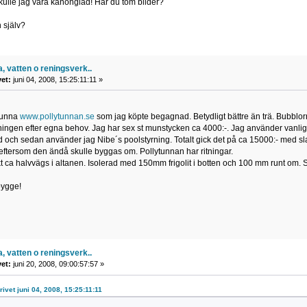
kulle jag vara kanonglad! Har du tom bilder?
 själv?
, vatten o reningsverk..
vet:
juni 04, 2008, 15:25:11:11 »
yunna
www.pollytunnan.se
som jag köpte begagnad. Betydligt bättre än trä. Bubbl
ngen efter egna behov. Jag har sex st munstycken ca 4000:-. Jag använder vanlig fi
och sedan använder jag Nibe´s poolstyrning. Totalt gick det på ca 15000:- med slan
 eftersom den ändå skulle byggas om. Pollytunnan har ritningar.
ca halvvägs i altanen. Isolerad med 150mm frigolit i botten och 100 mm runt om. S
bygge!
, vatten o reningsverk..
vet:
juni 20, 2008, 09:00:57:57 »
rivet juni 04, 2008, 15:25:11:11