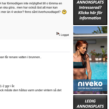
 har förmodligen inte möjligthet till o tömma en
man ska göra.. men har också läst att man kan
 tex mer än 4 veckor? finns sånt överhuvudtaget?
Loggat
an får renare vatten i brunnen..
-2 ggr / år.
 Dock måste den hållas varm under vintern så det