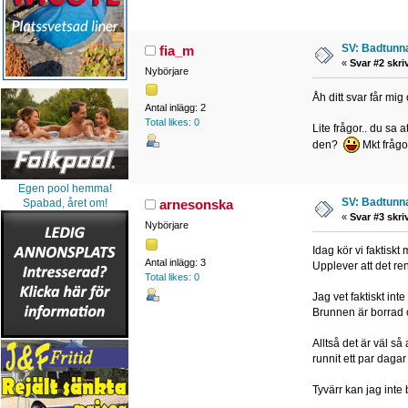
SV: Badtunna
fia_m
«
Svar #2 skri
Nybörjare
Åh ditt svar får mi
Antal inlägg: 2
Total likes: 0
Lite frågor.. du sa 
den?
Mkt frågo
Egen pool hemma!
SV: Badtunna
Spabad, året om!
arnesonska
«
Svar #3 skri
Nybörjare
Idag kör vi faktiskt
Antal inlägg: 3
Upplever att det ren
Total likes: 0
Jag vet faktiskt in
Brunnen är borrad och
Alltså det är väl så
runnit ett par dagar f
Tyvärr kan jag inte