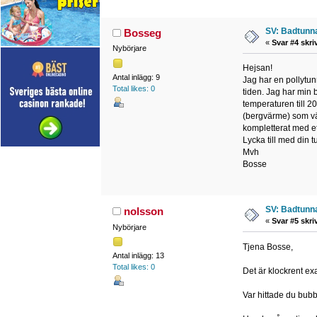
SV: Badtunna
Bosseg
«
Svar #4 skri
Nybörjare
Hejsan!
Antal inlägg: 9
Jag har en pollytunn
Total likes: 0
tiden. Jag har min
temperaturen till 2
(bergvärme) som vär
kompletterat med et
Lycka till med din t
Mvh
Bosse
SV: Badtunna
nolsson
«
Svar #5 skri
Nybörjare
Tjena Bosse,
Antal inlägg: 13
Total likes: 0
Det är klockrent ex
Var hittade du bub