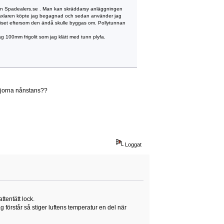
ån Spadealers.se . Man kan skräddarsy anläggningen
meväxlaren köpte jag begagnad och sedan använder jag
 priset eftersom den ändå skulle byggas om. Pollytunnan
 100mm frigolit som jag klätt med tunn plyfa.
rejorna nånstans??
Loggat
tentätt lock.
g förstår så stiger luftens temperatur en del när