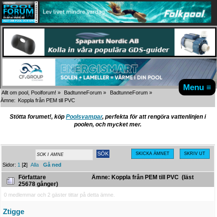
Menu ≡
Allt om pool, Poolforum!
»
BadtunneForum
»
BadtunneForum
»
Ämne:
Koppla från PEM till PVC
Stötta forumet!, köp
Poolsvampar
, perfekta för att rengöra vattenlinjen i
poolen, och mycket mer.
SKICKA ÄMNET
SKRIV UT
Sidor:
1
[
2
]
Alla
Gå ned
Författare
Ämne: Koppla från PEM till PVC (läst
25678 gånger)
0 medlemmar och 2 gäster tittar på detta ämne.
Ztigge