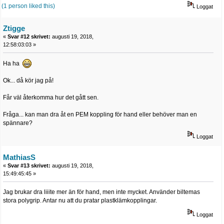
(1 person liked this)
Loggat
Ztigge
«
Svar #12 skrivet:
augusti 19, 2018,
12:58:03:03 »
Ha ha
Ok... då kör jag på!
Får väl återkomma hur det gått sen.
Fråga... kan man dra åt en PEM koppling för hand eller behöver man en
spännare?
Loggat
MathiasS
«
Svar #13 skrivet:
augusti 19, 2018,
15:49:45:45 »
Jag brukar dra liiite mer än för hand, men inte mycket. Använder biltemas
stora polygrip. Antar nu att du pratar plastklämkopplingar.
Loggat