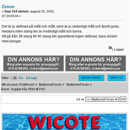
Zenon
«
Svar #14 skrivet:
augusti 25, 2018,
07:23:04:04 »
Det är ju skillnad på mått och mått, pem är ju utvändigt mått och tjockt gods,
medans intex slang tex är invändigt mått och tunna.
Att gå från 38 slang till 40 slang blir garanterat ingen skillnad, bara slöseri
med pengar.
Loggat
Sidor:
1
[
2
]
Alla
Gå upp
SKICKA ÄMNET
SKRIV UT
Allt om pool, Poolforum!
»
BadtunneForum
»
BadtunneForum
»
Ämne:
Koppla från PEM till PVC
Gå till: