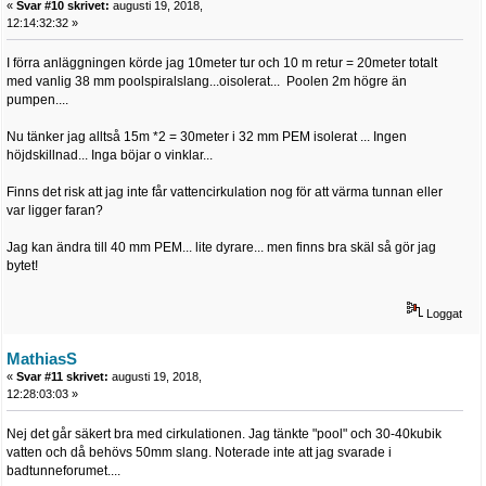
«
Svar #10 skrivet:
augusti 19, 2018,
12:14:32:32 »
I förra anläggningen körde jag 10meter tur och 10 m retur = 20meter totalt
med vanlig 38 mm poolspiralslang...oisolerat... Poolen 2m högre än
pumpen....
Nu tänker jag alltså 15m *2 = 30meter i 32 mm PEM isolerat ... Ingen
höjdskillnad... Inga böjar o vinklar...
Finns det risk att jag inte får vattencirkulation nog för att värma tunnan eller
var ligger faran?
Jag kan ändra till 40 mm PEM... lite dyrare... men finns bra skäl så gör jag
bytet!
Loggat
MathiasS
«
Svar #11 skrivet:
augusti 19, 2018,
12:28:03:03 »
Nej det går säkert bra med cirkulationen. Jag tänkte "pool" och 30-40kubik
vatten och då behövs 50mm slang. Noterade inte att jag svarade i
badtunneforumet....