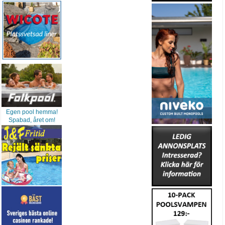
Egen pool hemma!
Spabad, året om!