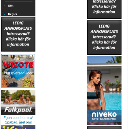
Sök
Regler
Egen pool hemma!
Spabad, året om!