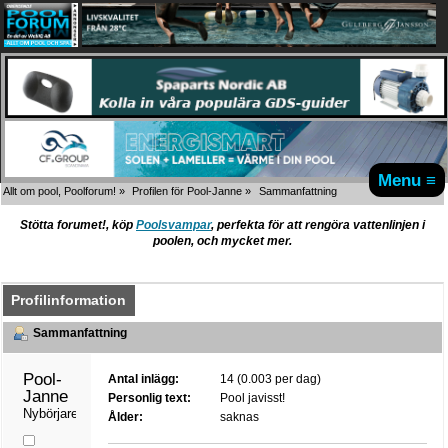
Menu ≡
Allt om pool, Poolforum!
»
Profilen för Pool-Janne
»
Sammanfattning
Stötta forumet!, köp
Poolsvampar
, perfekta för att rengöra vattenlinjen i
poolen, och mycket mer.
Profilinformation
Sammanfattning
Pool-
Antal inlägg:
14 (0.003 per dag)
Janne 
Personlig text:
Pool javisst!
Nybörjare
Ålder:
saknas