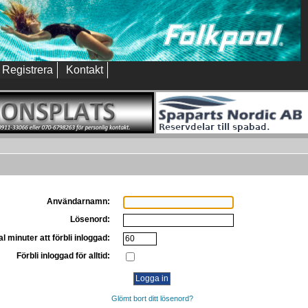
Registrera
Kontakt
Användarnamn:
Lösenord:
l minuter att förbli inloggad:
Förbli inloggad för alltid:
Glömt bort ditt lösenord?