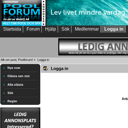
Startsida
Forum
Hjälp
Sök
Medlemmar
Logga in
Allt om pool, Poolforum!
»
Logga in
Nya svar
Logga in
Olästa sen sist
Alla olästa
Sök
Anta
Regler