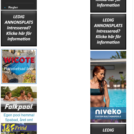
Regler
Egen pool hemma!
Spabad, året om!