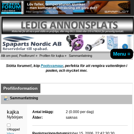
Menu ≡
Allt om pool, Poolforum!
»
Profilen för kajka
»
Sammanfattning
Stötta forumet!, köp
Poolsvampar
, perfekta för att rengöra vattenlinjen i
poolen, och mycket mer.
Profilinformation
Sammanfattning
kajka 
Antal inlägg:
2 (0.000 per dag)
Nybörjare
Ålder:
saknas
Utloggad
Registreringsdatum:
oktober 15, 2006, 22:42:30:30