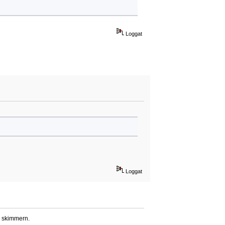
Loggat
Loggat
i skimmern.