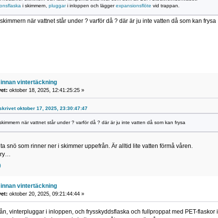
onsflaska
i skimmern,
pluggar
i inloppen och lägger
expansionsflöte
vid trappan.
skimmern när vattnet står under ? varför då ? där är ju inte vatten då som kan frysa
innan vintertäckning
vet:
oktober 18, 2025, 12:41:25:25 »
 skrivet oktober 17, 2025, 23:30:47:47
skimmern när vattnet står under ? varför då ? där är ju inte vatten då som kan frysa
a snö som rinner ner i skimmer uppefrån. Är alltid lite vatten förmå våren.
rry…
)
innan vintertäckning
vet:
oktober 20, 2025, 09:21:44:44 »
vån, vinterpluggar i inloppen, och frysskyddsflaska och fullproppat med PET-flaskor 