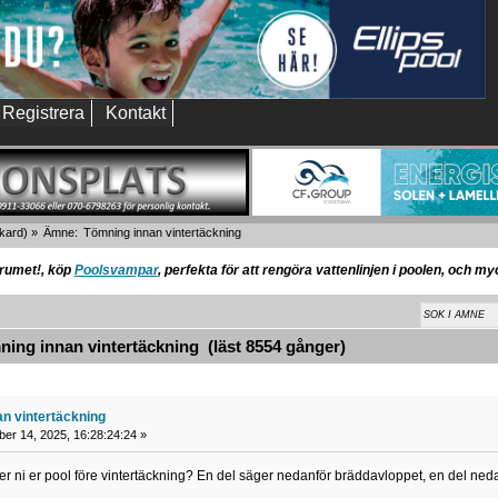
Registrera
Kontakt
kard
) »
Ämne:
Tömning innan vintertäckning
orumet!, köp
Poolsvampar
, perfekta för att rengöra vattenlinjen i poolen, och m
ng innan vintertäckning (läst 8554 gånger)
n vintertäckning
ber 14, 2025, 16:28:24:24 »
r ni er pool före vintertäckning? En del säger nedanför bräddavloppet, en del neda