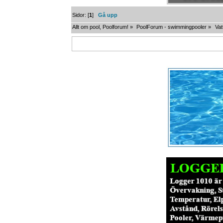
Sidor: [
1
]
Gå upp
Allt om pool, Poolforum!
»
PoolForum - swimmingpooler
»
Vat