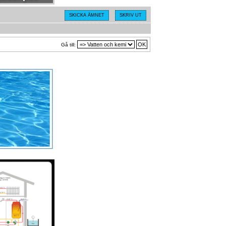
SKICKA ÄMNET
SKRIV UT
Gå till: