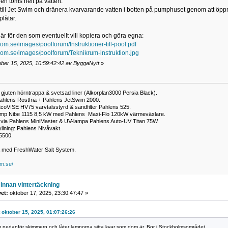
n töms helt på vatten.
ill Jet Swim och dränera kvarvarande vatten i botten på pumphuset genom att öppna
låtar.
här för den som eventuellt vill kopiera och göra egna:
trom.se/images/poolforum/Instruktioner-till-pool.pdf
strom.se/images/poolforum/Teknikrum-instruktion.jpg
ober 15, 2025, 10:59:42:42 av ByggaNytt
»
gjuten hörntrappa & svetsad liner (Alkorplan3000 Persia Black).
ahlens Rostfria + Pahlens JetSwim 2000.
EcoVISE HV75 varvtalsstyrd & sandfilter Pahlens 525.
p Nibe 1115 8,5 kW med Pahlens Maxi-Flo 120kW värmeväxlare.
 via Pahlens MiniMaster & UV-lampa Pahlens Auto-UV Titan 75W.
llning: Pahlens Nivåvakt.
5500.
a med FreshWater Salt System.
om.se/
innan vintertäckning
vet:
oktober 17, 2025, 23:30:47:47 »
et oktober 15, 2025, 01:07:26:26
 nedanför skimmern och låter lamporna sitta kvar som dom är. Bor i Stockholmsområdet.