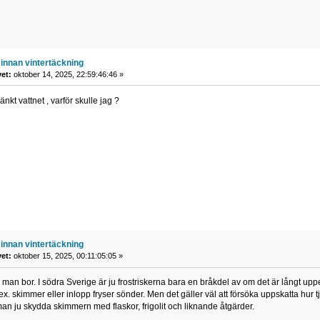
innan vintertäckning
vet:
oktober 14, 2025, 22:59:46:46 »
änkt vattnet , varför skulle jag ?
innan vintertäckning
vet:
oktober 15, 2025, 00:11:05:05 »
r man bor. I södra Sverige är ju frostriskerna bara en bråkdel av om det är långt uppe 
 t.ex. skimmer eller inlopp fryser sönder. Men det gäller väl att försöka uppskatta hur 
an ju skydda skimmern med flaskor, frigolit och liknande åtgärder.