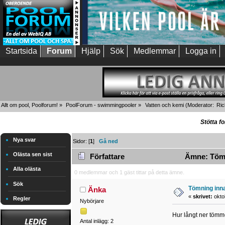
Startsida
Forum
Hjälp
Sök
Medlemmar
Logga in
Allt om pool, Poolforum!
»
PoolForum - swimmingpooler
»
Vatten och kemi
(Moderator:
Ric
Stötta f
Nya svar
Sidor: [
1
]
Gå ned
Olästa sen sist
Författare
Ämne: Tömni
Alla olästa
0 medlemmar och 1 gäst tittar på detta ämne.
Sök
Tömning inna
Änka
«
skrivet:
okto
Regler
Nybörjare
Hur långt ner tömme
Antal inlägg: 2