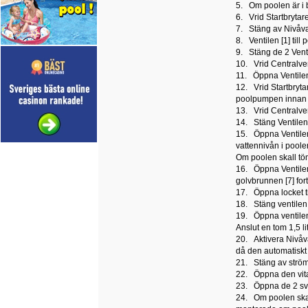
5. Om poolen är i b
6. Vrid Startbrytar
7. Stäng av Nivåva
8. Ventilen [1] til
9. Stäng de 2 Venti
10. Vrid Centralvent
11. Öppna Ventilen 
12. Vrid Startbryta
poolpumpen innan n
13. Vrid Centralven
14. Stäng Ventilen 
15. Öppna Ventilen 
vattennivån i poole
Om poolen skall
16. Öppna Ventilen [
golvbrunnen [7] f
17. Öppna locket ti
18. Stäng ventilen 
19. Öppna ventilen
Anslut en tom 1,5 li
20. Aktivera Nivåva
då den automatiskt s
21. Stäng av strömm
22. Öppna den vita 
23. Öppna de 2 sva
24. Om poolen skall