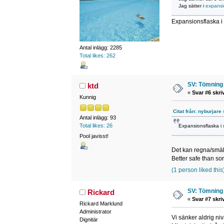
Jag sätter i
expansi
Expansionsflaska i 
Antal inlägg: 2285
Total likes: 262
SV: Tömning 
ktd
«
Svar #6 skri
Kunnig
Citat från: nyburjare
Antal inlägg: 93
Total likes: 26
Expansionsflaska i 
Pool javisst!
Det kan regna/smält
Better safe than so
(1 person liked this
SV: Tömning 
Rickard
«
Svar #7 skri
Rickard Marklund
Administrator
Vi sänker aldrig ni
Dignitär