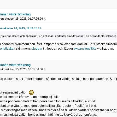
innan vintertäckning
vet:
oktober 15, 2025, 01:07:26:26 »
vet oktober 14, 2025, 16:28:24:24
r ni er pool före vintertäckning? En del säger nedanför bräddavloppet, en del nedanför inloppet.
m nedanför skimmern och låter lamporna sitta kvar som dom är. Bor i Stockholmsom
onsflaska
i skimmern,
pluggar
i inloppen och lägger
expansionsflöte
vid trappan.
innan vintertäckning
vet:
oktober 15, 2025, 10:55:36:36 »
sug placerat strax under inloppen så tömmer väldigt smidigt med poolpumpen. Sen 
gt separat intruktion
i skimmern från eventuellt skräp, ej i bild.
nde pooltermometern från poolen och förvara den frostfritt, ej i bild.
otten o väggar med den automatiska städroboten (Poolis), ej i bild.
vinterstängas med vatten i under vinter så se till att klorvärdet i poolvattnet är hö
mmas helt på vatten behövs ingen höjning av klorvärdet genomföras.