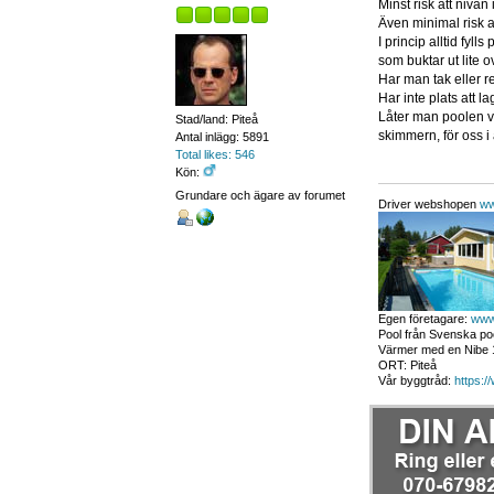
Minst risk att nivå
Även minimal risk a
I princip alltid fyl
som buktar ut lite o
Har man tak eller r
Har inte plats att l
Låter man poolen va
Stad/land: Piteå
skimmern, för oss i 
Antal inlägg: 5891
Total likes: 546
Kön:
Grundare och ägare av forumet
Driver webshopen
ww
Egen företagare:
www
Pool från Svenska poo
Värmer med en Nibe 1
ORT: Piteå
Vår byggtråd:
https:/