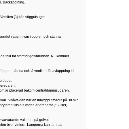
3. Backspolning.
Ventilen [3] från väggutsuget.
elbundet vattennivån i poolen och stanna
ödet blir för stort för golvbrunnen. Nu kommer
 poolen.
r öppna. Lämna också ventilen för avtappning till
e öppet.
beredaren.
en som är placerad bakom centraldammsugaren.
askan. Nivåvakten har en inbyggd timeout på 30 min
ren tills allt vatten är dränerat (~ 2 liter).
varvarande vatten ut på golvet.
anten över vintern. Lamporna kan lämnas