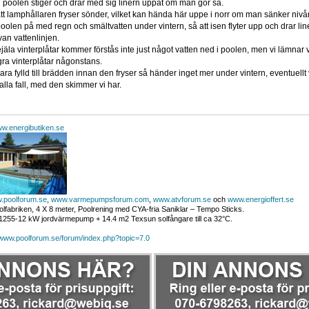
n i poolen stiger och drar med sig linern uppåt om man gör så.
tt lamphållaren fryser sönder, vilket kan hända här uppe i norr om man sänker nivå
ls poolen på med regn och smältvatten under vintern, så att isen flyter upp och drar li
van vattenlinjen.
ejäla vinterplåtar kommer förstås inte just något vatten ned i poolen, men vi lämnar 
agra vinterplåtar någonstans.
ra fylld till brädden innan den fryser så händer inget mer under vintern, eventuellt 
alla fall, med den skimmer vi har.
w.energibutiken.se
.poolforum.se
,
www.varmepumpsforum.com
,
www.atvforum.se
och
www.energioffert.se
lfabriken, 4 X 8 meter, Poolrening med CYA-fria Saniklar – Tempo Sticks.
255-12 kW jordvärmepump + 14.4 m2 Texsun solfångare till ca 32°C.
/www.poolforum.se/forum/index.php?topic=7.0