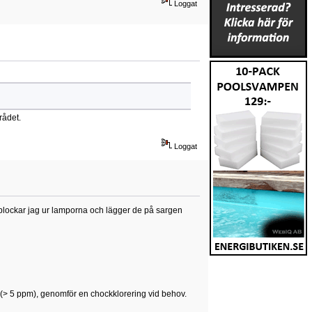
Loggat
rådet.
Loggat
plockar jag ur lamporna och lägger de på sargen
gt (> 5 ppm), genomför en chockklorering vid behov.