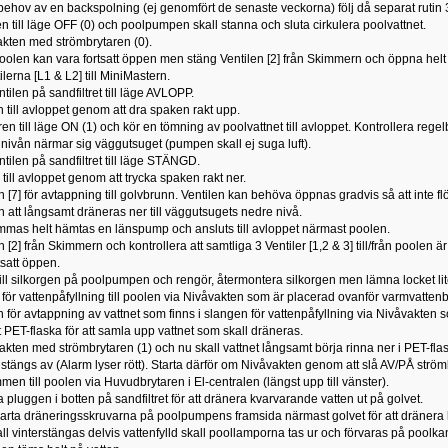
ehov av en backspolning (ej genomfört de senaste veckorna) följ då separat rutin 
en till läge OFF (0) och poolpumpen skall stanna och sluta cirkulera poolvattnet.
kten med strömbrytaren (0).
l poolen kan vara fortsatt öppen men stäng Ventilen [2] från Skimmern och öppna helt 
lerna [L1 & L2] till MiniMastern.
ilen på sandfiltret till läge AVLOPP.
till avloppet genom att dra spaken rakt upp.
ren till läge ON (1) och kör en tömning av poolvattnet till avloppet. Kontrollera reg
ivån närmar sig väggutsuget (pumpen skall ej suga luft).
tilen på sandfiltret till läge STÄNGD.
till avloppet genom att trycka spaken rakt ner.
[7] för avtappning till golvbrunn. Ventilen kan behöva öppnas gradvis så att inte fl
n att långsamt dräneras ner till väggutsugets nedre nivå.
 tömmas helt hämtas en länspump och ansluts till avloppet närmast
2] från Skimmern och kontrollera att samtliga 3 Ventiler [1,2 & 3] till/från poolen ä
ortsatt öppen.
ll silkorgen på poolpumpen och rengör, återmontera silkorgen men lämna locket lit
för vattenpåfyllning till poolen via Nivåvakten som är placerad ovanför varmvatten
 för avtappning av vattnet som finns i slangen för vattenpåfyllning via Nivåvakt
t PET-flaska för att samla upp vattnet som skall dräneras.
kten med strömbrytaren (1) och nu skall vattnet långsamt börja rinna ner i PET-fl
tängs av (Alarm lyser rött). Starta därför om Nivåvakten genom att slå AV/PÅ strömbryta
en till poolen via Huvudbrytaren i El-centralen (längst upp till vänster).
pluggen i botten på sandfiltret för att dränera kvarvarande vatten ut på golvet.
rta dräneringsskruvarna på poolpumpens framsida närmast golvet för att dränera k
 vinterstängas delvis vattenfylld skall poollamporna tas ur och förvaras på poolk