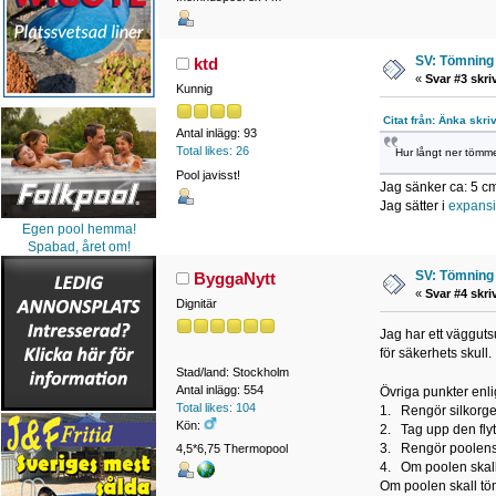
SV: Tömning 
ktd
«
Svar #3 skri
Kunnig
Citat från: Änka skri
Antal inlägg: 93
Total likes: 26
Hur långt ner tömme
Pool javisst!
Jag sänker ca: 5 c
Jag sätter i
expansi
Egen pool hemma!
Spabad, året om!
SV: Tömning 
ByggaNytt
«
Svar #4 skri
Dignitär
Jag har ett väggut
för säkerhets skull.
Stad/land: Stockholm
Antal inlägg: 554
Övriga punkter enli
Total likes: 104
1. Rengör silkorgen 
Kön:
2. Tag upp den flyta
3. Rengör poolens b
4,5*6,75 Thermopool
4. Om poolen skall 
Om poolen skall tö