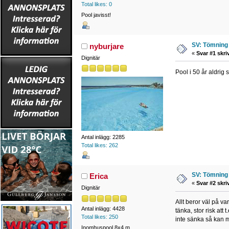
Total likes: 0
Pool javisst!
SV: Tömning 
nyburjare
«
Svar #1 skri
Dignitär
Pool i 50 år aldrig s
Antal inlägg: 2285
Total likes: 262
SV: Tömning 
Erica
«
Svar #2 skri
Dignitär
Allt beror väl på va
Antal inlägg: 4428
tänka, stor risk att
Total likes: 250
inte sänka så kan m
Inomhuspool 8x4 m