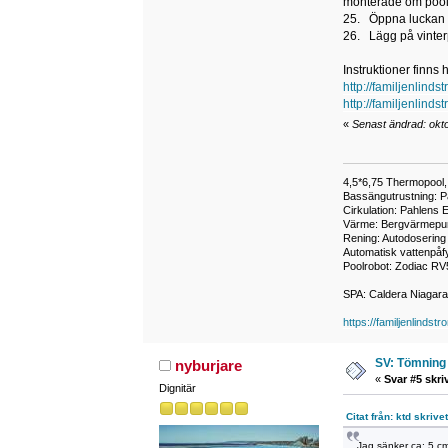
monterade om poole
25. Öppna luckan t
26. Lägg på vinterp
Instruktioner finns 
http://familjenlinds
http://familjenlind
«
Senast ändrad: okt
4,5*6,75 Thermopool, 
Bassängutrustning: P
Cirkulation: Pahlens 
Värme: Bergvärmepum
Rening: Autodosering
Automatisk vattenpåfy
Poolrobot: Zodiac RV
SPA: Caldera Niagar
https://familjenlindstr
SV: Tömning 
nyburjare
«
Svar #5 skri
Dignitär
Citat från: ktd skriv
Jag sänker ca: 5 cm