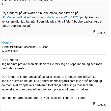
»
Hej funderar på att skaffa en bubbelmatta, har hittat en på
http://www.badlust.se/products/productinfo.aspx?id=11224
jag tycker den
verkar smidig, jag har nämligen inte plats för ett "stort" bubbelbadkar. Är det
någon som har testat?
Loggat
dacke
«
Svar #1 skrivet:
december 13, 2010,
17:34:48:48 »
Hej Linneas!
Jag har inte provat, men skulle vara lite försiktig att köpa innan jag sett (och
hört ) den i funktion.
Den fungerar ju genom att blåsa luft till mattan. Enheten som blåser kan
kanske alstra en hel del ljud (jämför dammsugare) som inte är så behagligt
då man skall koppla av i badkaret. Det blir ju heller inga masserande
vattenstrålar utan bara luftbubblor som pressas ut genom mattan.
Men det är bara ett antagande. Kolla själv först, innan du köper.
Loggat