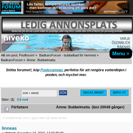
Menu ≡
Allt om pool, Poolforum!
»
BadkarsForum - bubbelbad för hemmet
»
BadkarsForum
»
Ämne:
Bubbelmatta
Stötta forumet!, köp
Poolsvampar
, perfekta för att rengöra vattenlinjen i
poolen, och mycket mer.
SKICKA ÄMNET
SKRIV UT
Sidor: [
1
]
Gå ned
Författare
Ämne: Bubbelmatta (läst 20048 gånger)
0 medlemmar och 1 gäst tittar på detta ämne.
linneas
«
skrivet:
december 13, 2010, 14:03:30:30