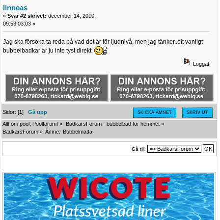
linneas
«
Svar #2 skrivet:
december 14, 2010,
09:53:03:03 »
Jag ska försöka ta reda på vad det är för ljudnivå, men jag tänker..ett vanligt
bubbelbadkar är ju inte tyst direkt
Loggat
Sidor: [
1
]
Gå upp
SKICKA ÄMNET
SKRIV UT
Allt om pool, Poolforum!
»
BadkarsForum - bubbelbad för hemmet
»
BadkarsForum
»
Ämne:
Bubbelmatta
Gå till: