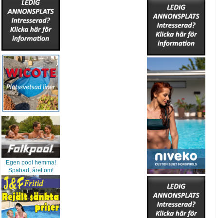
Egen pool hemma!
Spabad, året om!