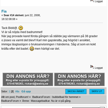
Loggat
Fia
«
Svar #14 skrivet:
juni 22, 2008,
18:32:08:08 »
Tack Bidd@.
Vi är så nöjda med badrummet!
När jag provade karet första gången så ställde jag värmaren på 38 grader
o jisses va varmt det blev!! Karl min gapskratta, jag högröd i ansiktet,
immiga läsglasögon o bruksanvisningen i händerna. Såg ut som en kokt
kräfta efter det badet.
men härligt var det.
Loggat
Sidor:
1
[
2
]
Alla
Gå upp
SKICKA ÄMNET
SKRIV UT
Allt om pool, Poolforum!
»
BadkarsForum - bubbelbad för hemmet
»
BadkarsForum
»
Ämne:
Massagebadkar. Nu är vi på gång.