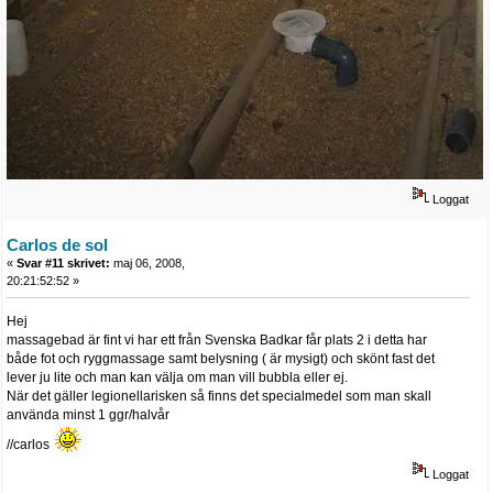
Loggat
Carlos de sol
«
Svar #11 skrivet:
maj 06, 2008,
20:21:52:52 »
Hej
massagebad är fint vi har ett från Svenska Badkar får plats 2 i detta har
både fot och ryggmassage samt belysning ( är mysigt) och skönt fast det
lever ju lite och man kan välja om man vill bubbla eller ej.
När det gäller legionellarisken så finns det specialmedel som man skall
använda minst 1 ggr/halvår
//carlos
Loggat