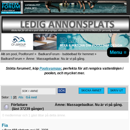
Menu ≡
Allt om pool, Poolforum!
»
BadkarsForum - bubbelbad för hemmet
»
BadkarsForum
»
Ämne:
Massagebadkar. Nu är vi på gång.
Stötta forumet!, köp
Poolsvampar
, perfekta för att rengöra vattenlinjen i
poolen, och mycket mer.
SKICKA ÄMNET
SKRIV UT
Sidor:
1
[
2
]
Alla
Gå ned
Författare
Ämne: Massagebadkar. Nu är vi på gång.
(läst 37239 gånger)
0 medlemmar och 1 gäst tittar på detta ämne.
Fia
«
Svar #10 skrivet:
maj 06, 2008,