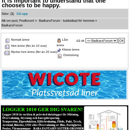
It is important to understand that one
chooses to be happy.
Sidor: [
1
]
Gå upp
Allt om pool, Poolforum!
»
BadkarsForum - bubbelbad för hemmet
»
BadkarsForum
Normalt ämne
Låst
Gå till:
ämne
Hett ämne (fler än 10 svar)
Klistrat ämne
Mycket hett ämne (fler än 20 svar)
Omröstning