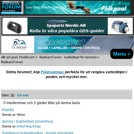
Menu ≡
Allt om pool, Poolforum!
»
BadkarsForum - bubbelbad för hemmet
»
BadkarsForum
Stötta forumet!, köp
Poolsvampar
, perfekta för att rengöra vattenlinjen i
poolen, och mycket mer.
Sidor: [
1
]
Gå ned
0 medlemmar och 2 gäster tittar på denna tavla.
Köpråd
Startat av Nihon
spricka i bubbelbad (innomhus)
Startat av
ArtbyFlingsKings
Svedbergs bubbelbadkar - trasigt sidoskydd