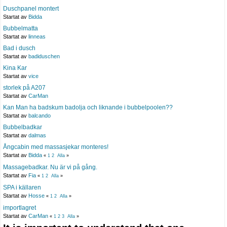
Duschpanel montert
Startat av
Bidda
Bubbelmatta
Startat av
linneas
Bad i dusch
Startat av
badiduschen
Kina Kar
Startat av
vice
storlek på A207
Startat av
CarMan
Kan Man ha badskum badolja och liknande i bubbelpoolen??
Startat av
balcando
Bubbelbadkar
Startat av
dalmas
Ångcabin med massasjekar monteres!
Startat av
Bidda
«
1
2
Alla
»
Massagebadkar. Nu är vi på gång.
Startat av
Fia
«
1
2
Alla
»
SPA i källaren
Startat av
Hosse
«
1
2
Alla
»
importlagret
Startat av
CarMan
«
1
2
3
Alla
»