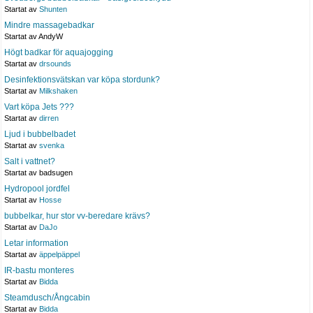
Startat av
Shunten
Mindre massagebadkar
Startat av AndyW
Högt badkar för aquajogging
Startat av
drsounds
Desinfektionsvätskan var köpa stordunk?
Startat av
Milkshaken
Vart köpa Jets ???
Startat av
dirren
Ljud i bubbelbadet
Startat av
svenka
Salt i vattnet?
Startat av badsugen
Hydropool jordfel
Startat av
Hosse
bubbelkar, hur stor vv-beredare krävs?
Startat av
DaJo
Letar information
Startat av
äppelpäppel
IR-bastu monteres
Startat av
Bidda
Steamdusch/Ångcabin
Startat av
Bidda