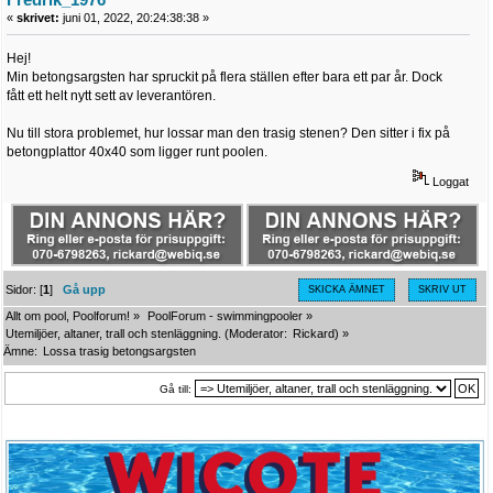
«
skrivet:
juni 01, 2022, 20:24:38:38 »
Hej!
Min betongsargsten har spruckit på flera ställen efter bara ett par år. Dock
fått ett helt nytt sett av leverantören.
Nu till stora problemet, hur lossar man den trasig stenen? Den sitter i fix på
betongplattor 40x40 som ligger runt poolen.
Loggat
Sidor: [
1
]
Gå upp
SKICKA ÄMNET
SKRIV UT
Allt om pool, Poolforum!
»
PoolForum - swimmingpooler
»
Utemiljöer, altaner, trall och stenläggning.
(Moderator:
Rickard
) »
Ämne:
Lossa trasig betongsargsten
Gå till: