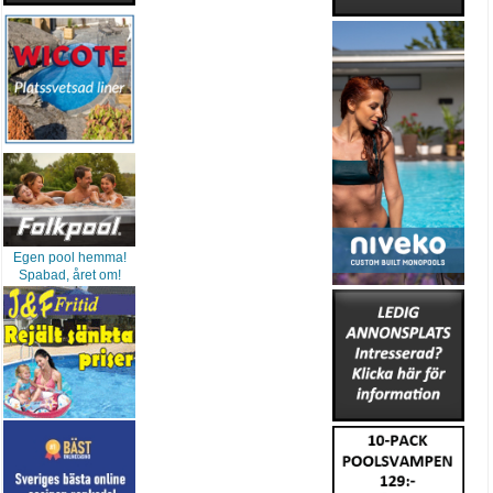
Egen pool hemma!
Spabad, året om!