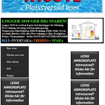
Nya svar
Olästa sen sist
Alla olästa
Sök
Regler