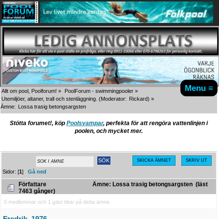
Menu ≡
Allt om pool, Poolforum!
»
PoolForum - swimmingpooler
»
Utemiljöer, altaner, trall och stenläggning.
(Moderator:
Rickard
) »
Ämne:
Lossa trasig betongsargsten
Stötta forumet!, köp
Poolsvampar
, perfekta för att rengöra vattenlinjen i
poolen, och mycket mer.
SKICKA ÄMNET
SKRIV UT
Sidor: [
1
]
Gå ned
Författare
Ämne: Lossa trasig betongsargsten (läst
7463 gånger)
0 medlemmar och 1 gäst tittar på detta ämne.
Fredrik_1976